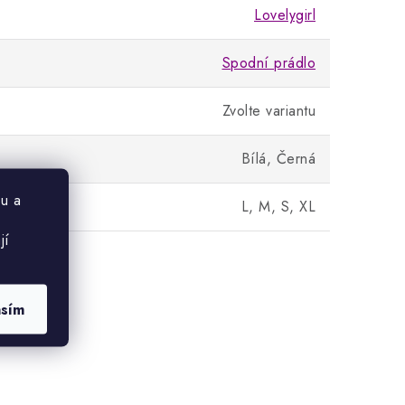
Lovelygirl
Spodní prádlo
Zvolte variantu
Bílá, Černá
u a
L, M, S, XL
jí
asím