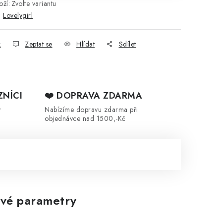
ží:
Zvolte variantu
:
Lovelygirl
k
Zeptat se
Hlídat
Sdílet
ZNÍCI
❤️ DOPRAVA ZDARMA
y
Nabízíme dopravu zdarma při
objednávce nad 1500,-Kč
vé parametry