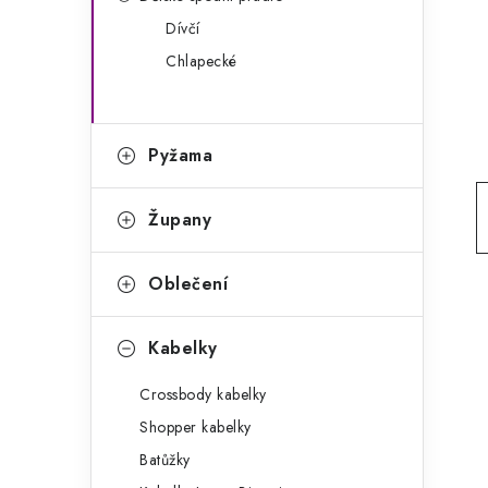
g
r
Dívčí
o
Chlapecké
a
r
n
i
e
n
Pyžama
í
Župany
p
a
Oblečení
n
Kabelky
e
Crossbody kabelky
l
Shopper kabelky
Batůžky