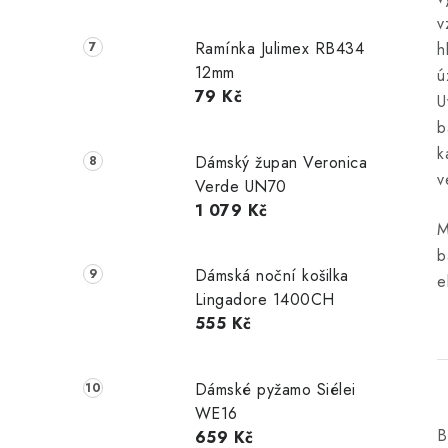
v
Ramínka Julimex RB434
h
12mm
ú
79 Kč
U
b
k
Dámský župan Veronica
v
Verde UN70
1 079 Kč
M
b
Dámská noční košilka
e
Lingadore 1400CH
555 Kč
Dámské pyžamo Siélei
WE16
B
659 Kč