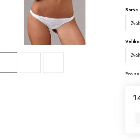
Barva
Veliko
1
Mě