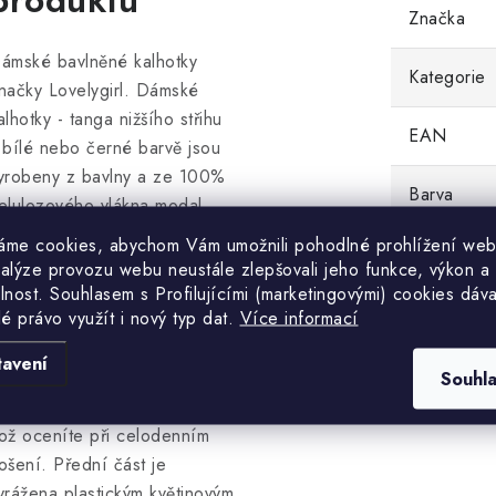
produktu
Značka
ámské bavlněné kalhotky
Kategorie
načky Lovelygirl. Dámské
alhotky - tanga nižšího střihu
EAN
 bílé nebo černé barvě jsou
yrobeny z bavlny a ze 100%
Barva
elulozového vlákna modal
přírodní vlákno v základu
áme cookies, abychom Vám umožnili pohodlné prohlížení web
Velikost
yráběné z bukového dřeva),
nalýze provozu webu neustále zlepšovali jeho funkce, výkon a
teré dodává látce dokonalou
lnost. S
ouhlasem s Profilujícími (marketingovými) cookies dáva
lé právo využít i nový typ dat.
Více informací
ružnost, jemnost a hedvábný
esk. Tato látka má dokonalou
tavení
asákavost a schopnost rychle
Souhl
dvádět pot od povrchu těla,
ož oceníte při celodenním
ošení. Přední část je
yrážena plastickým květinovým