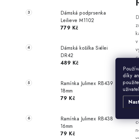
Dámská podprsenka
D
Leilieve M1102
z
779 Kč
k
v
Dámská košilka Siélei
v
DR42
c
489 Kč
(
Použív
v
díky a
k
použite
Ramínka Julimex RB439
uživate
p
18mm
l
79 Kč
Nas
n
o
Ramínka Julimex RB438
c
16mm
n
79 Kč
v