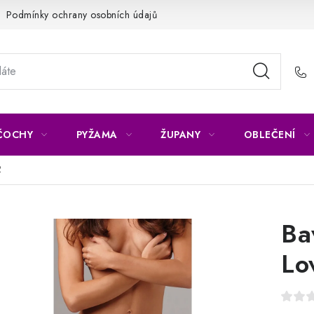
Podmínky ochrany osobních údajů
Napište nám
Reklamace 
ČOCHY
PYŽAMA
ŽUPANY
OBLEČENÍ
2
Ba
Lo