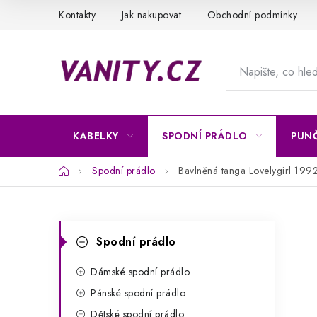
Přejít
Kontakty
Jak nakupovat
Obchodní podmínky
na
obsah
KABELKY
SPODNÍ PRÁDLO
PUN
Domů
Spodní prádlo
Bavlněná tanga Lovelygirl 199
P
K
Přeskočit
Spodní prádlo
kategorie
a
o
t
Dámské spodní prádlo
s
Pánské spodní prádlo
e
t
Dětské spodní prádlo