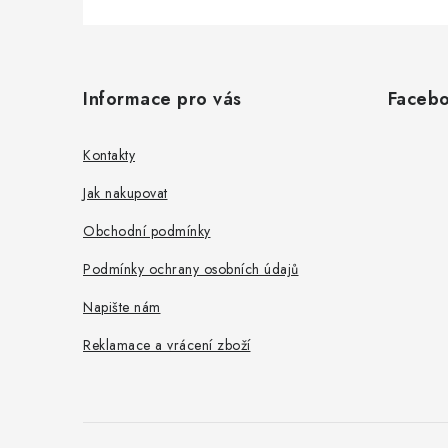
Z
á
Informace pro vás
Faceb
p
a
Kontakty
t
Jak nakupovat
í
Obchodní podmínky
Podmínky ochrany osobních údajů
Napište nám
Reklamace a vrácení zboží