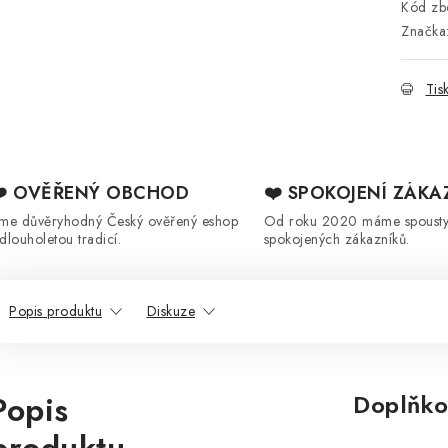
Kód zbo
Značka
Tis
❤️ OVĚŘENÝ OBCHOD
❤️ SPOKOJENÍ ZÁKA
sme důvěryhodný Český ověřený eshop
Od roku 2020 máme spoust
 dlouholetou tradicí.
spokojených zákazníků.
Popis produktu
Diskuze
Popis
Doplňko