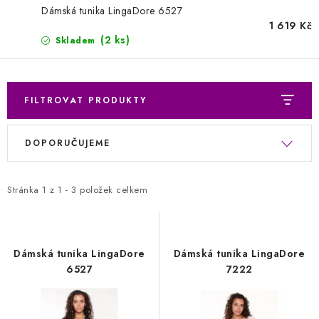
Kontakty
Jak nakupovat
Obchodní podmínky
Dámská tunika LingaDore 6527
1 619 Kč
Podmínky ochrany osobních údajů
Napište nám
(2 ks)
Skladem
Reklamace a vrácení zboží
FILTROVAT PRODUKTY
V
Ř
DOPORUČUJEME
ý
a
p
z
i
e
Stránka
1
z
1
-
3
položek celkem
s
n
p
í
r
p
Dámská tunika LingaDore
Dámská tunika LingaDore
o
r
6527
7222
d
o
u
d