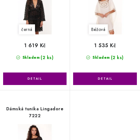
k
u
t
k
ů
t
černá
Béžová
ů
1 619 Kč
1 535 Kč
(2 ks)
(2 ks)
Skladem
Skladem
Dámská tunika Lingadore
7222