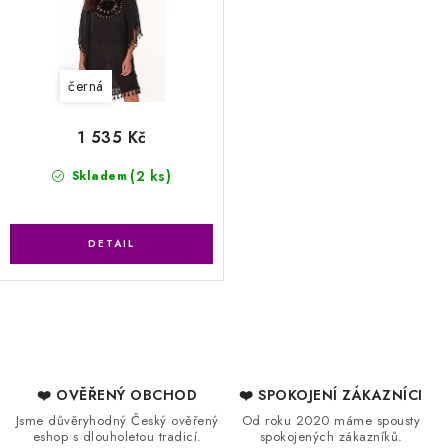
černá
1 535 Kč
(2 ks)
Skladem
O
v
l
❤️ OVĚŘENÝ OBCHOD
❤️ SPOKOJENÍ ZÁKAZNÍCI
á
Jsme důvěryhodný Český ověřený
Od roku 2020 máme spousty
eshop s dlouholetou tradicí.
spokojených zákazníků.
d