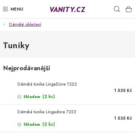
Přejít
Hleda
na
obsah
Dámské oblečení
KABELKY
SPODNÍ PRÁDLO
Tuniky
PUNČOCHY
Nejprodávanější
PYŽAMA
Dámská tunika LingaDore 7222
ŽUPANY
1 535 Kč
(2 ks)
Skladem
OBLEČENÍ
Dámská tunika Lingadore 7222
1 535 Kč
NAPIŠTE NÁM
(2 ks)
Skladem