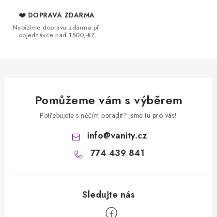
a
❤️ DOPRAVA ZDARMA
c
Nabízíme dopravu zdarma při
í
objednávce nad 1500,-Kč
p
r
v
k
y
Pomůžeme vám s výběrem
v
Potřebujete s něčím poradit? Jsme tu pro vás!
ý
p
info
@
vanity.cz
i
774 439 841
s
u