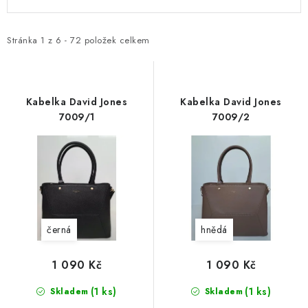
ý
a
p
z
i
e
Stránka
1
z
6
-
72
položek celkem
s
n
p
í
r
p
Kabelka David Jones
Kabelka David Jones
o
r
7009/1
7009/2
d
o
u
d
k
u
t
k
ů
t
černá
hnědá
ů
1 090 Kč
1 090 Kč
(1 ks)
(1 ks)
Skladem
Skladem