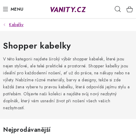
Přejít
Hleda
na
obsah
Kabelky
KABELKY
SPODNÍ PRÁDLO
Shopper kabelky
PUNČOCHY
V této kategorii najdete široký výběr shopper kabelek, které jsou
nejen stylové, ale také praktické a prostorné. Shopper kabelky jsou
ideální pro každodenní nošení, ať už do práce, na nákupy nebo na
PYŽAMA
výlety. Nabízíme různé materiály, barvy a designy, takže si zde
každá žena vybere tu pravou kabelku, která odpovídá jejímu stylu a
ŽUPANY
potřebám. Objavte naši kolekci a najděte svůj nový nezbytný
doplněk, který vám usnadní život při nošení všech vašich
OBLEČENÍ
nezbytností.
NAPIŠTE NÁM
Nejprodávanější