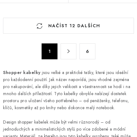
O
NAČÍST 12 DALŠÍCH
v
l
á
S
d
1
6
t
a
r
c
á
Shopper kabelky
jsou velké a praktické tašky, které jsou ideální
n
í
pro každodenní použití. Jak název napovídá, jsou vhodné zejména
k
p
pro nakupování, ale díky jejich velikosti a všestrannosti se hodí i na
o
r
mnoho dalších příležitostí. Tyto kabelky obvykle nabízejí dostatek
v
v
prostoru pro uložení všeho potřebného – od peněženky, telefonu,
á
k
klíčů, kosmetiky až po knihy nebo dokonce malý notebook.
n
y
í
Design shopper kabelek může být velmi různorodý – od
v
jednoduchých a minimalistických stylů po více zdobené a módní
ý
varianty. Materiál, ze kterého jsou tyto kabelky vyrobeny, také může