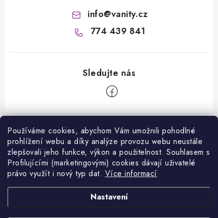
info
@
vanity.cz
774 439 841
Z
á
Používáme cookies, abychom Vám umožnili pohodlné
prohlížení webu a díky analýze provozu webu neustále
Informace pro vás
p
zlepšovali jeho funkce, výkon a použitelnost. S
ouhlasem s
a
Kontakty
Profilujícími (marketingovými) cookies dávají uživatelé
Facebook
t
právo využít i nový typ dat.
Více informací
Jak nakupovat
í
Přijímáme online platby
Nastavení
Obchodní podmínky
Podmínky ochrany osobních údajů