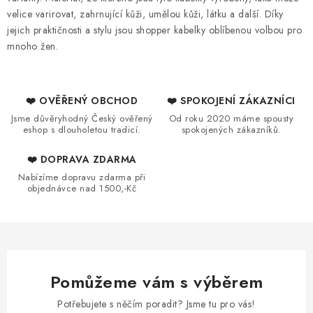
p
velice varirovat, zahrnující kůži, umělou kůži, látku a další. Díky
i
jejich praktičnosti a stylu jsou shopper kabelky oblíbenou volbou pro
s
mnoho žen.
u
❤️ OVĚŘENÝ OBCHOD
❤️ SPOKOJENÍ ZÁKAZNÍCI
Jsme důvěryhodný Český ověřený
Od roku 2020 máme spousty
eshop s dlouholetou tradicí.
spokojených zákazníků.
❤️ DOPRAVA ZDARMA
Nabízíme dopravu zdarma při
objednávce nad 1500,-Kč
Pomůžeme vám s výběrem
Potřebujete s něčím poradit? Jsme tu pro vás!