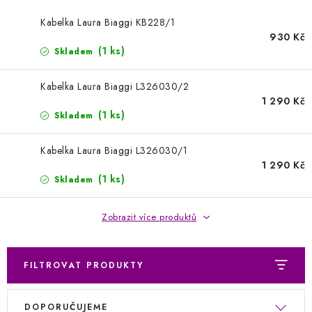
Kontakty
Jak nakupovat
Obchodní podmínky
Kabelka Laura Biaggi KB228/1
Podmínky ochrany osobních údajů
Napište nám
930 Kč
Reklamace a vrácení zboží
(1 ks)
Skladem
Kabelka Laura Biaggi L326030/2
1 290 Kč
(1 ks)
Skladem
Kabelka Laura Biaggi L326030/1
1 290 Kč
(1 ks)
Skladem
Zobrazit více produktů
FILTROVAT PRODUKTY
V
Ř
DOPORUČUJEME