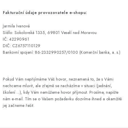
Kontakty
Jak nakupovat
Obchodní podmínky
Podmínky ochrany osobních údajů
Napište nám
Fakturační údaje provozovatele e-shopu:
Reklamace a vrácení zboží
Jarmila Ivanová
Sídlo: Sokolovská 1335, 69801 Veselí nad Moravou
IČ: 42290961
DIČ: CZ6757110129
Bankovní spojení: 86-2332990257/0100 (Komerční banka, a. s.)
Pokud Vám nepřijímáme Váš hovor, neznamená to, že s Vámi
nechceme mluvit, ale zřejmě se nacházíme v situaci (jednání,
školení ...), kdy Vám nemůžeme hovor příjmout. Prosíme, napište
nám e-mail. Tím se o Vašem požadavku dozvíme ihned a okamžitě
jej začneme řešit.