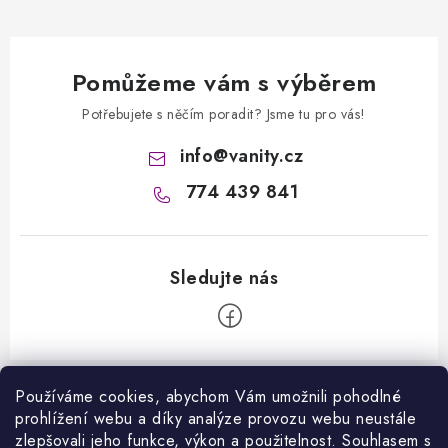
Pomůžeme vám s výběrem
Potřebujete s něčím poradit? Jsme tu pro vás!
info
@
vanity.cz
774 439 841
Z
á
Používáme cookies, abychom Vám umožnili pohodlné
Informace pro vás
prohlížení webu a díky analýze provozu webu neustále
p
zlepšovali jeho funkce, výkon a použitelnost. S
ouhlasem s