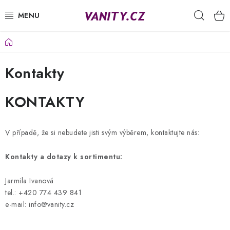
Přejít
Hleda
na
obsah
Domů
KABELKY
Kontakty
SPODNÍ PRÁDLO
KONTAKTY
PUNČOCHY
PYŽAMA
V případě, že si nebudete jisti svým výběrem, kontaktujte nás:
ŽUPANY
Kontakty a dotazy k sortimentu:
OBLEČENÍ
Jarmila Ivanová
tel.: +420 774 439 841
NAPIŠTE NÁM
e-mail: info@vanity.cz