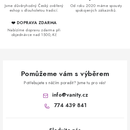
v
Jsme důvěryhodný Český ověřený
Od roku 2020 máme spousty
ý
eshop s dlouholetou tradicí.
spokojených zákazníků.
p
❤️ DOPRAVA ZDARMA
i
Nabízíme dopravu zdarma při
s
objednávce nad 1500,-Kč
u
Pomůžeme vám s výběrem
Potřebujete s něčím poradit? Jsme tu pro vás!
info
@
vanity.cz
774 439 841