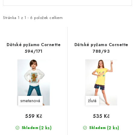
ý
a
p
z
i
e
Stránka
1
z
1
-
6
položek celkem
s
n
p
í
r
p
Dětské pyžamo Cornette
Dětské pyžamo Cornette
o
r
594/171
788/93
d
o
u
d
k
u
t
k
ů
t
smetanová
žlutá
ů
559 Kč
535 Kč
(2 ks)
(2 ks)
Skladem
Skladem