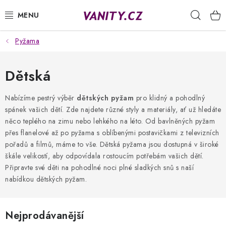
Přejít
Hleda
na
obsah
Pyžama
KABELKY
SPODNÍ PRÁDLO
Dětská
PUNČOCHY
Nabízíme pestrý výběr
dětských pyžam
pro klidný a pohodlný
spánek vašich dětí. Zde najdete různé styly a materiály, ať už hledáte
něco teplého na zimu nebo lehkého na léto. Od bavlněných pyžam
PYŽAMA
přes flanelové až po pyžama s oblíbenými postavičkami z televizních
pořadů a filmů, máme to vše. Dětská pyžama jsou dostupná v široké
ŽUPANY
škále velikostí, aby odpovídala rostoucím potřebám vašich dětí.
Připravte své děti na pohodlné noci plné sladkých snů s naší
OBLEČENÍ
nabídkou dětských pyžam.
NAPIŠTE NÁM
Nejprodávanější