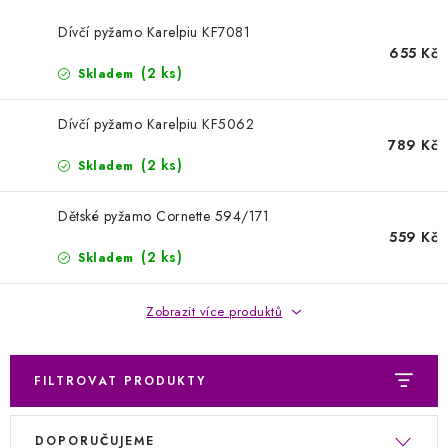
Kontakty
Jak nakupovat
Obchodní podmínky
Dívčí pyžamo Karelpiu KF7081
Podmínky ochrany osobních údajů
Napište nám
655 Kč
Reklamace a vrácení zboží
(2 ks)
Skladem
Dívčí pyžamo Karelpiu KF5062
789 Kč
(2 ks)
Skladem
Dětské pyžamo Cornette 594/171
559 Kč
(2 ks)
Skladem
Zobrazit více produktů
FILTROVAT PRODUKTY
V
Ř
DOPORUČUJEME