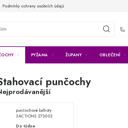
Podmínky ochrany osobních údajů
Napište nám
Reklamace 
ČOCHY
PYŽAMA
ŽUPANY
OBLEČENÍ
Stahovací punčochy
Nejprodávanější
punčochové kalhoty
3ACTIONS 273002
Do týdne