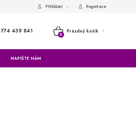
a vrácení zboží
Přihlášení
Registrace
774 439 841
Prázdný košík
NÁKUPNÍ
KOŠÍK
NAPIŠTE NÁM