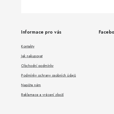
Z
á
Informace pro vás
Faceb
p
a
Kontakty
t
Jak nakupovat
í
Obchodní podmínky
Podmínky ochrany osobních údajů
Napište nám
Reklamace a vrácení zboží