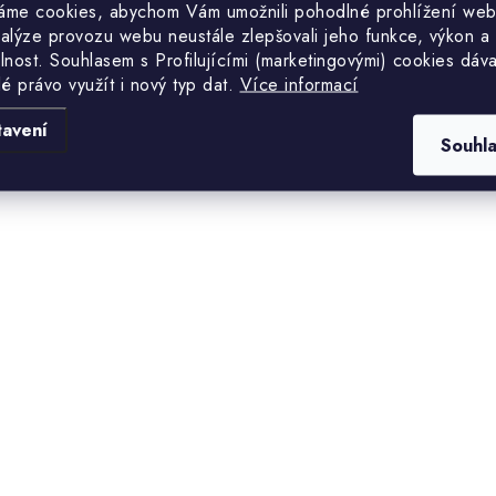
áme cookies, abychom Vám umožnili pohodlné prohlížení web
s
nalýze provozu webu neustále zlepšovali jeho funkce, výkon a
lnost. S
ouhlasem s Profilujícími (marketingovými) cookies dáva
u
lé právo využít i nový typ dat.
Více informací
tavení
Souhl