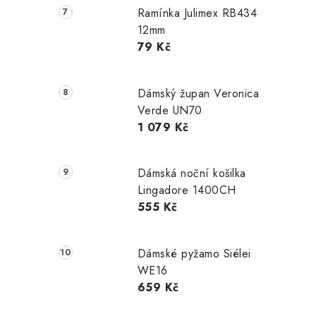
Ramínka Julimex RB434
12mm
79 Kč
Dámský župan Veronica
Verde UN70
1 079 Kč
Dámská noční košilka
Lingadore 1400CH
555 Kč
Dámské pyžamo Siélei
WE16
659 Kč