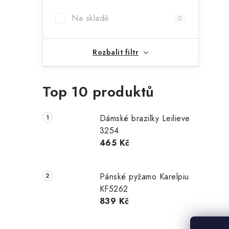
Na skladě
0
Rozbalit filtr
í
Top 10 produktů
r
Dámské brazilky Leilieve
3254
465 Kč
Pánské pyžamo Karelpiu
KF5262
839 Kč