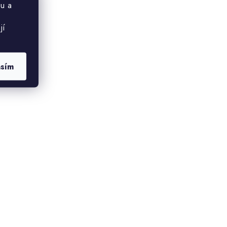
u a
jí
asím