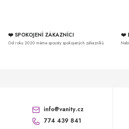
❤️ SPOKOJENÍ ZÁKAZNÍCI
❤️
Od roku 2020 máme spousty spokojených zákazníků.
Nab
info
@
vanity.cz
774 439 841