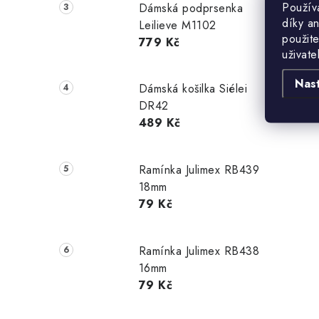
i
Použív
Dámská podprsenka
díky a
Leilieve M1102
použite
779 Kč
uživate
Nas
Dámská košilka Siélei
DR42
489 Kč
Ramínka Julimex RB439
18mm
79 Kč
Ramínka Julimex RB438
16mm
79 Kč