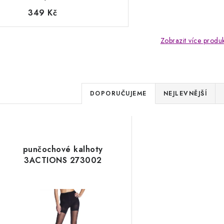
349 Kč
Zobrazit více produ
Ř
DOPORUČUJEME
NEJLEVNĚJŠÍ
a
V
z
ý
e
punčochové kalhoty
p
3ACTIONS 273002
n
í
s
p
p