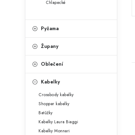
Chlapecké
a
r
n
i
e
n
Pyžama
í
Župany
p
a
Oblečení
n
Kabelky
e
Crossbody kabelky
l
Shopper kabelky
i
Batůžky
Kabelky Laura Biaggi
Kabelky Monnari