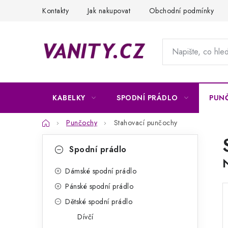
Přejít
Kontakty
Jak nakupovat
Obchodní podmínky
na
obsah
KABELKY
SPODNÍ PRÁDLO
PUN
Domů
Punčochy
Stahovací punčochy
P
K
Přeskočit
Spodní prádlo
kategorie
a
o
t
Dámské spodní prádlo
s
Pánské spodní prádlo
e
t
Dětské spodní prádlo
g
r
Dívčí
o