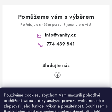
Pomůžeme vám s výběrem
Potřebujete s něčím poradit? Jsme tu pro vás!
info
@
vanity.cz
774 439 841
Z
á
Používáme cookies, abychom Vám umožnili pohodlné
Informace pro vás
prohlížení webu a díky analýze provozu webu neustále
p
zlepšovali jeho funkce, výkon a použitelnost. S
ouhlasem s
a
Kontakty
Profilujícími (marketingovými) cookies dávají uživatelé