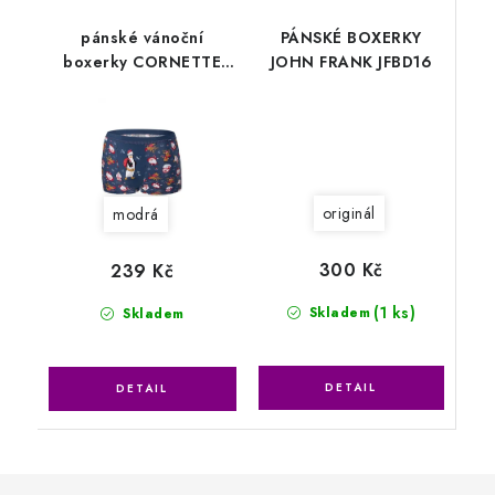
pánské vánoční
PÁNSKÉ BOXERKY
boxerky CORNETTE
JOHN FRANK JFBD16
007/56 ho! ho!
originál
modrá
300 Kč
239 Kč
(1 ks)
Skladem
Skladem