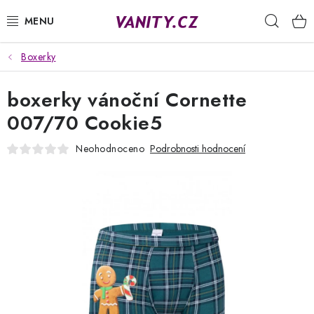
Přejít
Hleda
na
obsah
Boxerky
KABELKY
boxerky vánoční Cornette
SPODNÍ PRÁDLO
007/70 Cookie5
PUNČOCHY
Neohodnoceno
Podrobnosti hodnocení
PYŽAMA
ŽUPANY
OBLEČENÍ
NAPIŠTE NÁM