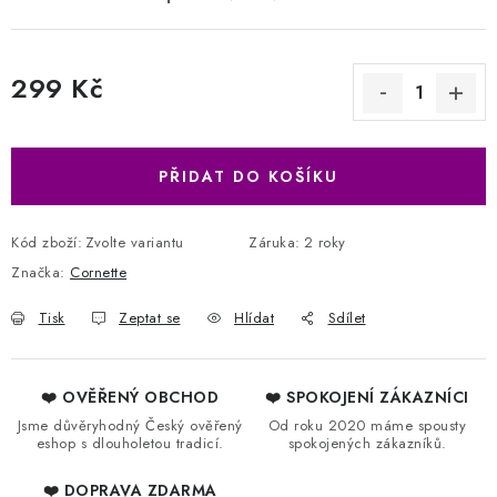
299 Kč
Měrná cena:
PŘIDAT DO KOŠÍKU
Kód zboží:
Zvolte variantu
Záruka
:
2 roky
Značka:
Cornette
Tisk
Zeptat se
Hlídat
Sdílet
❤️ OVĚŘENÝ OBCHOD
❤️ SPOKOJENÍ ZÁKAZNÍCI
Jsme důvěryhodný Český ověřený
Od roku 2020 máme spousty
eshop s dlouholetou tradicí.
spokojených zákazníků.
❤️ DOPRAVA ZDARMA