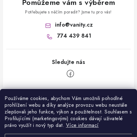
Pomůžeme vám s výběrem
Potřebujete s něčím poradit? Jsme tu pro vás!
info
@
vanity.cz
774 439 841
Z
á
Používáme cookies, abychom Vám umožnili pohodlné
Informace pro vás
prohlížení webu a díky analýze provozu webu neustále
p
zlepšovali jeho funkce, výkon a použitelnost. S
ouhlasem s
a
Kontakty
Profilujícími (marketingovými) cookies dávají uživatelé
Facebook
t
právo využít i nový typ dat.
Více informací
Jak nakupovat
í
Přijímáme online platby