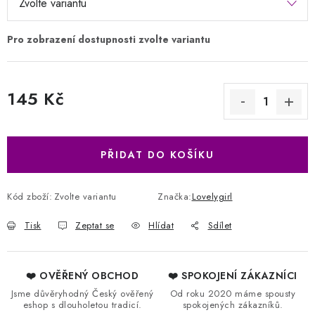
145 Kč
Měrná cena:
PŘIDAT DO KOŠÍKU
Kód zboží:
Zvolte variantu
Značka:
Lovelygirl
Tisk
Zeptat se
Hlídat
Sdílet
❤️ OVĚŘENÝ OBCHOD
❤️ SPOKOJENÍ ZÁKAZNÍCI
Jsme důvěryhodný Český ověřený
Od roku 2020 máme spousty
eshop s dlouholetou tradicí.
spokojených zákazníků.