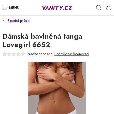
Přejít
Hleda
na
obsah
Spodní prádlo
KABELKY
Dámská bavlněná tanga
SPODNÍ PRÁDLO
Lovegirl 6652
PUNČOCHY
Neohodnoceno
Podrobnosti hodnocení
PYŽAMA
ŽUPANY
OBLEČENÍ
NAPIŠTE NÁM