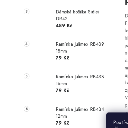
Dámská košilka Siélei
D
DR42
F
489 Kč
l
h
Ramínka Julimex RB439
j
18mm
n
79 Kč
č
m
a
Ramínka Julimex RB438
k
16mm
z
79 Kč
V
p
Ramínka Julimex RB434
z
12mm
p
Použív
79 Kč