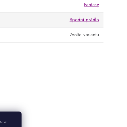
Fantasy
Spodní prádlo
Zvolte variantu
u a