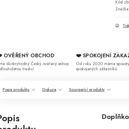
Kód zbo
Značka
Tis
❤️ OVĚŘENÝ OBCHOD
❤️ SPOKOJENÍ ZÁKA
sme důvěryhodný Český ověřený eshop
Od roku 2020 máme spoust
 dlouholetou tradicí.
spokojených zákazníků.
Popis produktu
Diskuze
Související produkty
Popis
Doplňko