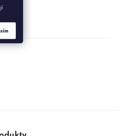
jí
asím
rodukty