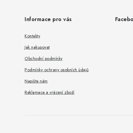
Z
á
Informace pro vás
Faceb
p
a
Kontakty
t
Jak nakupovat
í
Obchodní podmínky
Podmínky ochrany osobních údajů
Napište nám
Reklamace a vrácení zboží