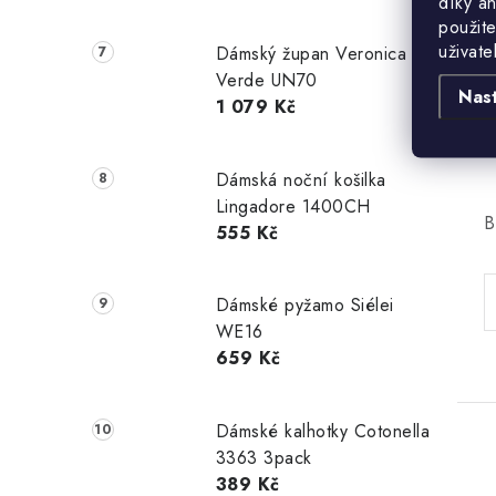
díky a
M
použite
uživate
p
Dámský župan Veronica
Verde UN70
Nas
1 079 Kč
Dámská noční košilka
Lingadore 1400CH
B
555 Kč
Dámské pyžamo Siélei
WE16
659 Kč
Dámské kalhotky Cotonella
3363 3pack
389 Kč