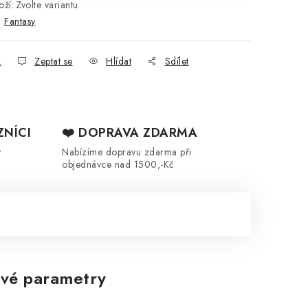
ží:
Zvolte variantu
:
Fantasy
k
Zeptat se
Hlídat
Sdílet
ZNÍCI
❤️ DOPRAVA ZDARMA
y
Nabízíme dopravu zdarma při
objednávce nad 1500,-Kč
vé parametry