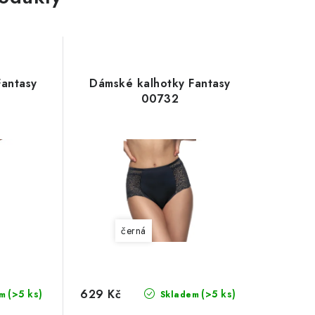
Fantasy
Dámské kalhotky Fantasy
00732
černá
629 Kč
(>5 ks)
(>5 ks)
m
Skladem