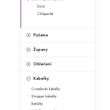
g
r
Dívčí
o
Chlapecké
a
r
n
i
e
n
Pyžama
í
Župany
p
a
Oblečení
n
Kabelky
e
Crossbody kabelky
l
Shopper kabelky
Batůžky