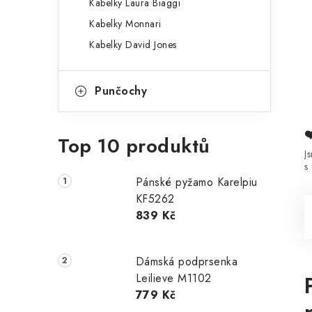
Kabelky Laura Biaggi
Kabelky Monnari
Kabelky David Jones
Punčochy
Top 10 produktů
J
s
Pánské pyžamo Karelpiu
KF5262
839 Kč
Dámská podprsenka
Leilieve M1102
779 Kč