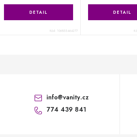
Kód:
106855-464277
K
info
@
vanity.cz
774 439 841