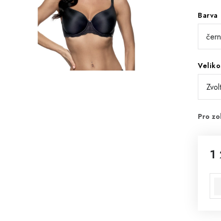
Barva
Veliko
1
Mě