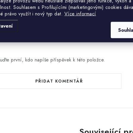
nalýze provozu webu neustále zlepšovali jeho funkce, výkon a
ateriálové složení: 85%
lnost. S
ouhlasem s Profilujícími (marketingovými) cookies dáva
lé právo využít i nový typ dat.
Více informací
olyamid, 15% elastan.
tavení
Souhl
uďte první, kdo napíše příspěvek k této položce.
PŘIDAT KOMENTÁŘ
Související p