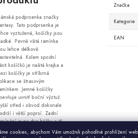
produktu
Značka
ámská podprsenka značky
Kategorie
antasy. Tato podprsenka je
ehce vyztužená, košíčky jsou
EAN
ladké. Pevně všitá ramínka
sou lehce délkově
astavitelná. Kolem spodní
ásti košíčků je našitá krajka a
ezi košíčky je stříbrná
plikace se štrasovým
amínkem. Jemné košíčky
pevňuje uvnitř boční výztuž.
yšší střed i obvod dokonale
održí i větší poprsí. Zadní
apínání je na dva háčky a tři
ozice.
áme cookies, abychom Vám umožnili pohodlné prohlížení web