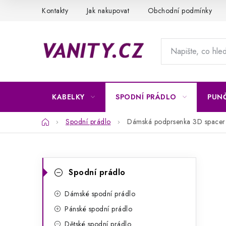
Přejít
Kontakty
Jak nakupovat
Obchodní podmínky
na
obsah
KABELKY
SPODNÍ PRÁDLO
PUN
Domů
Spodní prádlo
Dámská podprsenka 3D spacer
P
K
Přeskočit
Spodní prádlo
kategorie
a
o
t
Dámské spodní prádlo
s
Pánské spodní prádlo
e
t
Dětské spodní prádlo