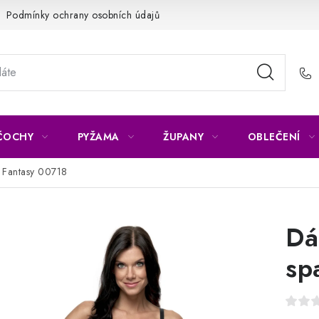
Podmínky ochrany osobních údajů
Napište nám
Reklamace 
ČOCHY
PYŽAMA
ŽUPANY
OBLEČENÍ
 Fantasy 00718
Dá
sp