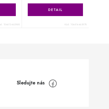
ód:
104413-463968
Kód:
104414-463978