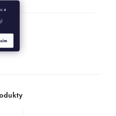
u a
jí
asím
rodukty