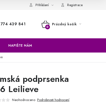
a vrácení zboží
Přihlášení
Registrace
774 439 841
Prázdný košík
NÁKUPNÍ
KOŠÍK
NAPIŠTE NÁM
ve
mská podprsenka
6 Leilieve
Neohodnoceno
Podrobnosti hodnocení