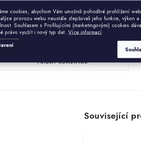
áme cookies, abychom Vám umožnili pohodlné prohlížení web
nalýze provozu webu neustále zlepšovali jeho funkce, výkon a
lnost. S
ouhlasem s Profilujícími (marketingovými) cookies dáva
lé právo využít i nový typ dat.
Více informací
uďte první, kdo napíše příspěvek k této položce.
tavení
Souhl
PŘIDAT KOMENTÁŘ
Související p