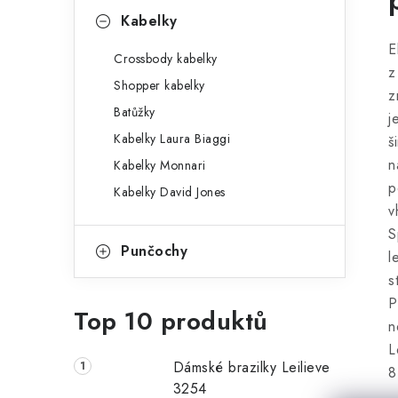
Kabelky
E
Crossbody kabelky
z
Shopper kabelky
z
Batůžky
j
Kabelky Laura Biaggi
š
n
Kabelky Monnari
p
Kabelky David Jones
v
S
Punčochy
l
s
P
Top 10 produktů
n
L
Dámské brazilky Leilieve
8
3254