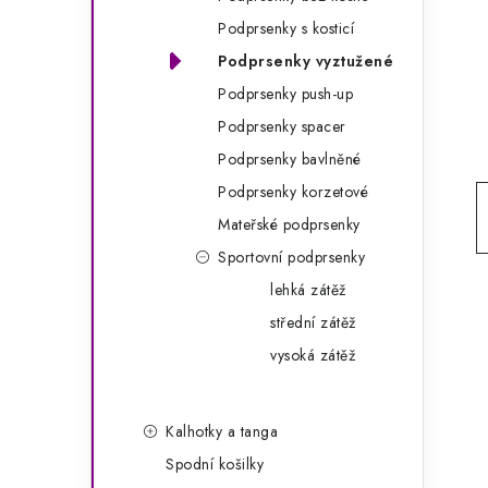
g
r
Podprsenky s kosticí
o
Podprsenky vyztužené
a
r
Podprsenky push-up
n
i
Podprsenky spacer
e
n
Podprsenky bavlněné
í
Podprsenky korzetové
Mateřské podprsenky
p
Sportovní podprsenky
a
lehká zátěž
n
střední zátěž
e
vysoká zátěž
l
Kalhotky a tanga
Spodní košilky