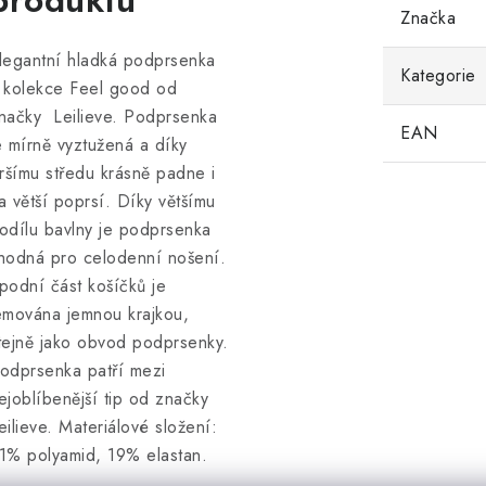
produktu
Značka
legantní hladká podprsenka
Kategorie
 kolekce Feel good od
načky Leilieve. Podprsenka
EAN
e mírně vyztužená a díky
iršímu středu krásně padne i
a větší poprsí. Díky většímu
odílu bavlny je podprsenka
hodná pro celodenní nošení.
podní část košíčků je
emována jemnou krajkou,
tejně jako obvod podprsenky.
odprsenka patří mezi
ejoblíbenější tip od značky
eilieve. Materiálové složení:
1% polyamid, 19% elastan.