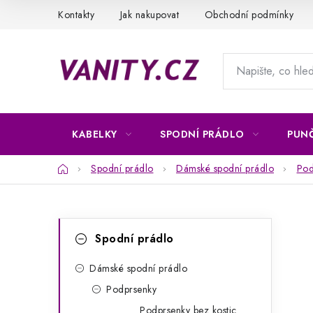
Přejít
Kontakty
Jak nakupovat
Obchodní podmínky
na
obsah
KABELKY
SPODNÍ PRÁDLO
PUN
Domů
Spodní prádlo
Dámské spodní prádlo
Pod
P
K
Přeskočit
Spodní prádlo
kategorie
a
o
t
Dámské spodní prádlo
s
Podprsenky
e
t
Podprsenky bez kostic