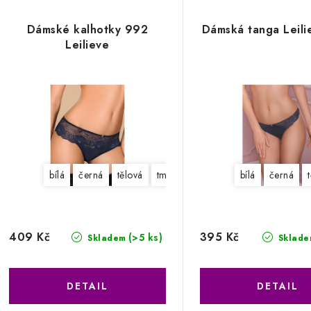
Dámské kalhotky 992
Dámská tanga Leil
Leilieve
bílá
černá
tělová
tm. modrá
bílá
černá
409 Kč
395 Kč
(>5 ks)
Skladem
Sklade