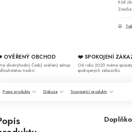
Kód zbo
Značka
Tis
❤️ OVĚŘENÝ OBCHOD
❤️ SPOKOJENÍ ZÁKA
sme důvěryhodný Český ověřený eshop
Od roku 2020 máme spoust
 dlouholetou tradicí.
spokojených zákazníků.
Popis produktu
Diskuze
Související produkty
Popis
Doplňko