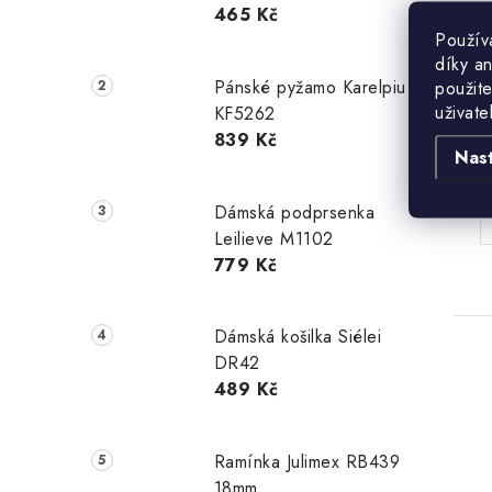
465 Kč
Použív
díky a
Pánské pyžamo Karelpiu
použite
uživate
KF5262
B
839 Kč
Nas
Dámská podprsenka
Leilieve M1102
779 Kč
Dámská košilka Siélei
DR42
489 Kč
Ramínka Julimex RB439
18mm