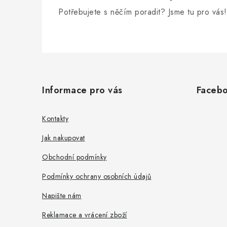
Potřebujete s něčím poradit? Jsme tu pro vás!
Z
á
Informace pro vás
Faceb
p
a
Kontakty
t
Jak nakupovat
í
Obchodní podmínky
Podmínky ochrany osobních údajů
Napište nám
Reklamace a vrácení zboží