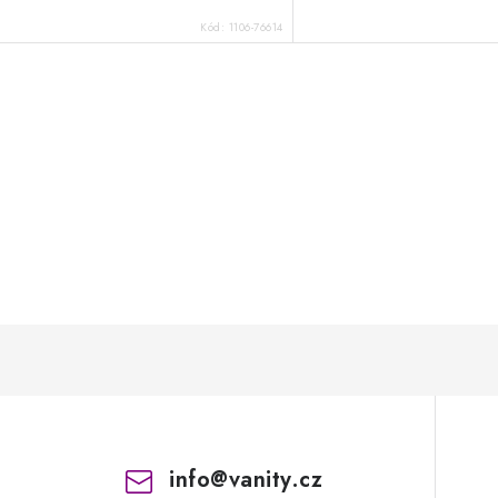
Kód:
1106-76614
info
@
vanity.cz