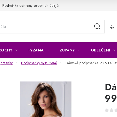
Podmínky ochrany osobních údajů
Napište nám
Reklamace 
ČOCHY
PYŽAMA
ŽUPANY
OBLEČENÍ
prsenky
Podprsenky vyztužené
Dámská podprsenka 996 Leilie
Dá
99