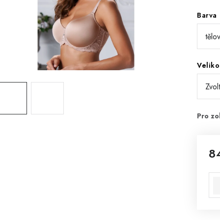
Barva
Veliko
8
Mě