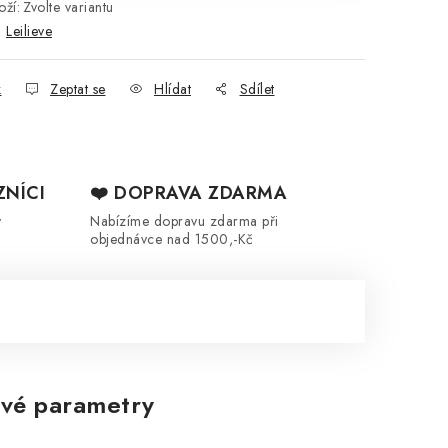
ží:
Zvolte variantu
:
Leilieve
k
Zeptat se
Hlídat
Sdílet
ZNÍCI
❤️ DOPRAVA ZDARMA
y
Nabízíme dopravu zdarma při
objednávce nad 1500,-Kč
vé parametry