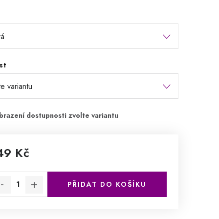
st
49 Kč
rná cena:
PŘIDAT DO KOŠÍKU