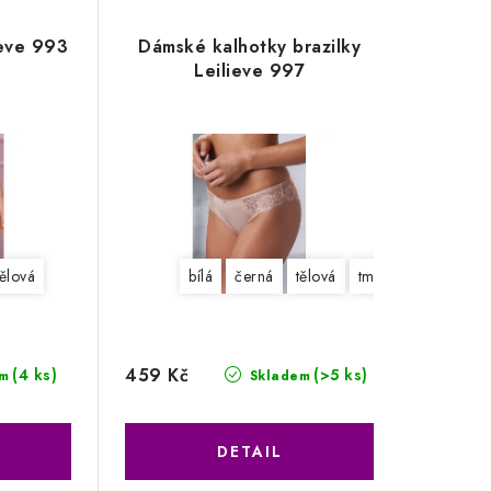
ieve 993
Dámské kalhotky brazilky
Leilieve 997
tělová
bílá
černá
tělová
tm. modrá
459 Kč
(4 ks)
(>5 ks)
m
Skladem