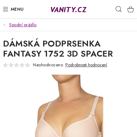
Přejít
Hleda
na
obsah
Spodní prádlo
KABELKY
DÁMSKÁ PODPRSENKA
SPODNÍ PRÁDLO
FANTASY 1752 3D SPACER
PUNČOCHY
Neohodnoceno
Podrobnosti hodnocení
PYŽAMA
ŽUPANY
OBLEČENÍ
NAPIŠTE NÁM