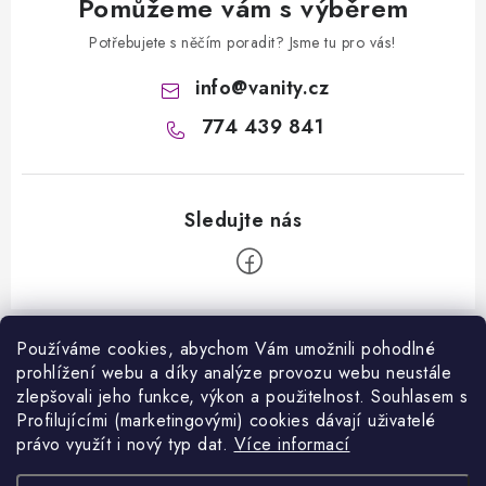
Pomůžeme vám s výběrem
Potřebujete s něčím poradit? Jsme tu pro vás!
info
@
vanity.cz
774 439 841
Z
á
Používáme cookies, abychom Vám umožnili pohodlné
Informace pro vás
prohlížení webu a díky analýze provozu webu neustále
p
zlepšovali jeho funkce, výkon a použitelnost. S
ouhlasem s
a
Kontakty
Profilujícími (marketingovými) cookies dávají uživatelé
Facebook
t
právo využít i nový typ dat.
Více informací
Jak nakupovat
í
Přijímáme online platby