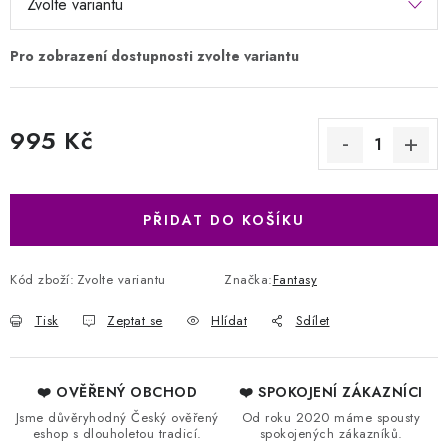
995 Kč
Měrná cena:
PŘIDAT DO KOŠÍKU
Kód zboží:
Zvolte variantu
Značka:
Fantasy
Tisk
Zeptat se
Hlídat
Sdílet
❤️ OVĚŘENÝ OBCHOD
❤️ SPOKOJENÍ ZÁKAZNÍCI
Jsme důvěryhodný Český ověřený
Od roku 2020 máme spousty
eshop s dlouholetou tradicí.
spokojených zákazníků.