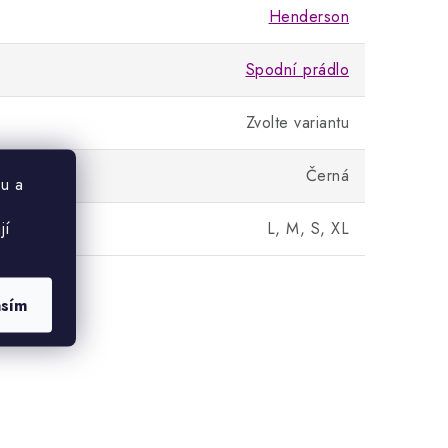
Henderson
Spodní prádlo
Zvolte variantu
Černá
u a
jí
L, M, S, XL
asím