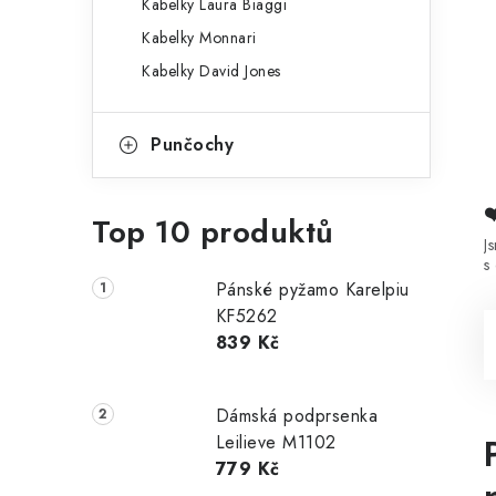
Kabelky Laura Biaggi
Kabelky Monnari
Kabelky David Jones
Punčochy
Top 10 produktů
J
s
Pánské pyžamo Karelpiu
KF5262
839 Kč
Dámská podprsenka
Leilieve M1102
779 Kč