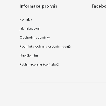
á
Informace pro vás
Faceb
p
a
Kontakty
t
Jak nakupovat
í
Obchodní podmínky
Podmínky ochrany osobních údajů
Napište nám
Reklamace a vrácení zboží