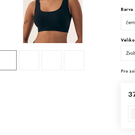
Barva
Veliko
3
Mě