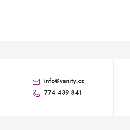
info
@
vanity.cz
774 439 841