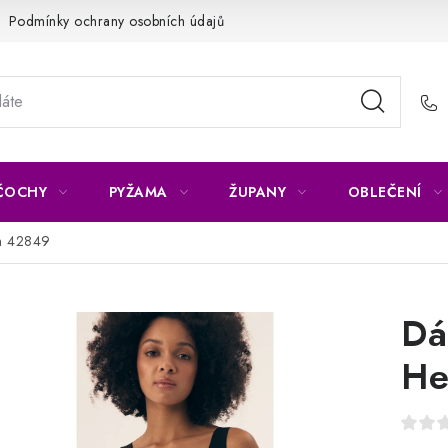
Podmínky ochrany osobních údajů
Napište nám
Reklamace 
ČOCHY
PYŽAMA
ŽUPANY
OBLEČENÍ
n 42849
Dá
He