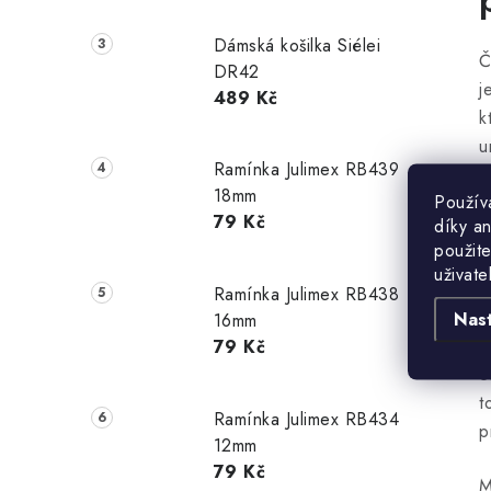
Dámská košilka Siélei
Č
DR42
j
489 Kč
k
u
Ramínka Julimex RB439
a
18mm
Použív
k
79 Kč
díky a
D
použite
m
uživate
p
Ramínka Julimex RB438
n
Nas
16mm
M
79 Kč
e
t
Ramínka Julimex RB434
p
12mm
79 Kč
M