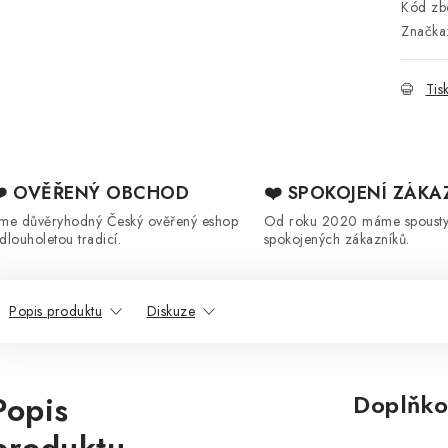
Kód zbo
Značka
Tis
❤️ OVĚŘENÝ OBCHOD
❤️ SPOKOJENÍ ZÁKA
sme důvěryhodný Český ověřený eshop
Od roku 2020 máme spoust
 dlouholetou tradicí.
spokojených zákazníků.
Popis produktu
Diskuze
Popis
Doplňko