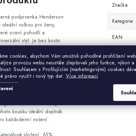
produktu
Značka
erná podprsenka Henderson
Kategorie
e ideální volbou pro ženy,
teré ocení pohodlí a
EAN
niverzální styl. Je bez kostic
 má vyjímatelné vycpávky,
Barva
áme cookies, abychom Vám umožnili pohodlné prohlížení web
teré si snadno přizpůsobíte.
nalýze provozu webu neustále zlepšovali jeho funkce, výkon a
íky hladkému, příjemnému
lnost. S
ouhlasem s Profilujícími (marketingovými) cookies dáva
Velikost
ateriálu se podprsenka
lé právo využít i nový typ dat.
Více informací
řizpůsobí vaší postavě a
ebude vás nikde tlačit.
tavení
Souhl
inimalistický design a
legantní černá barva dělají z
ohoto kousku ideální doplněk
ro každodenní nošení.
ateriálové složení: 65%