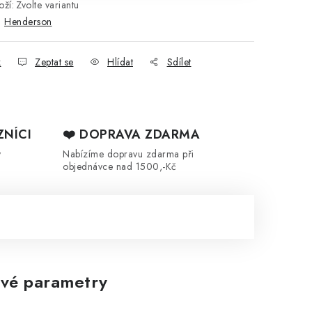
ží:
Zvolte variantu
:
Henderson
k
Zeptat se
Hlídat
Sdílet
ZNÍCI
❤️ DOPRAVA ZDARMA
y
Nabízíme dopravu zdarma při
objednávce nad 1500,-Kč
vé parametry