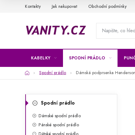
Přejít
Kontakty
Jak nakupovat
Obchodní podmínky
na
obsah
KABELKY
SPODNÍ PRÁDLO
PUN
Domů
Spodní prádlo
Dámská podprsenka Henderso
P
K
Přeskočit
Spodní prádlo
kategorie
a
o
t
Dámské spodní prádlo
s
Pánské spodní prádlo
e
t
Dětské spodní prádlo