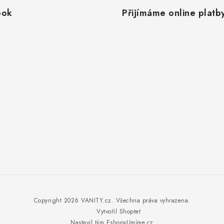
ook
Přijímáme online platb
Copyright 2026
VANITY.cz
. Všechna práva vyhrazena.
Vytvořil Shoptet
Nastavil tým EshopyUmíme.cz