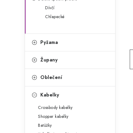
g
r
Dívčí
o
Chlapecké
a
r
n
i
e
n
Pyžama
í
Župany
p
a
Oblečení
n
Kabelky
e
Crossbody kabelky
l
Shopper kabelky
Batůžky