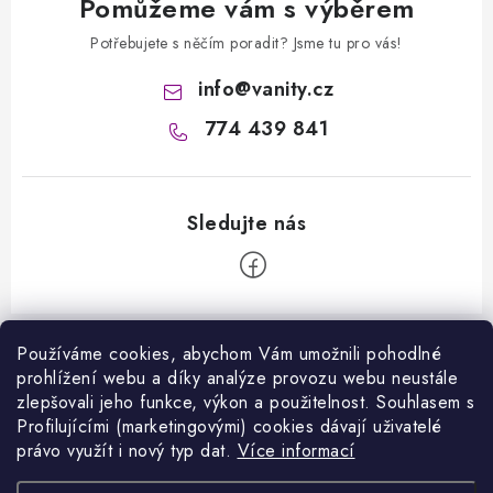
Pomůžeme vám s výběrem
Potřebujete s něčím poradit? Jsme tu pro vás!
info
@
vanity.cz
774 439 841
Z
á
Používáme cookies, abychom Vám umožnili pohodlné
Informace pro vás
prohlížení webu a díky analýze provozu webu neustále
p
zlepšovali jeho funkce, výkon a použitelnost. S
ouhlasem s
a
Kontakty
Profilujícími (marketingovými) cookies dávají uživatelé
Facebook
t
právo využít i nový typ dat.
Více informací
Jak nakupovat
í
Přijímáme online platby