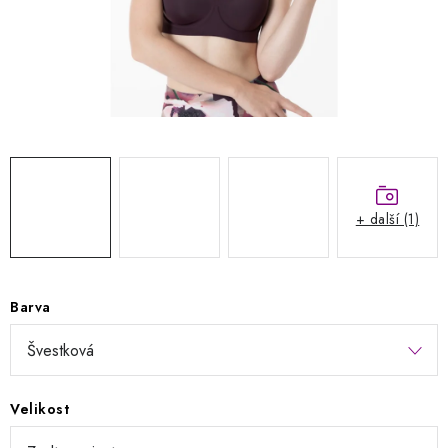
Kontakty
Jak nakupovat
Obchodní podmínky
Podmínky ochrany osobních údajů
Napište nám
Reklamace a vrácení zboží
+ další (1)
Barva
Velikost