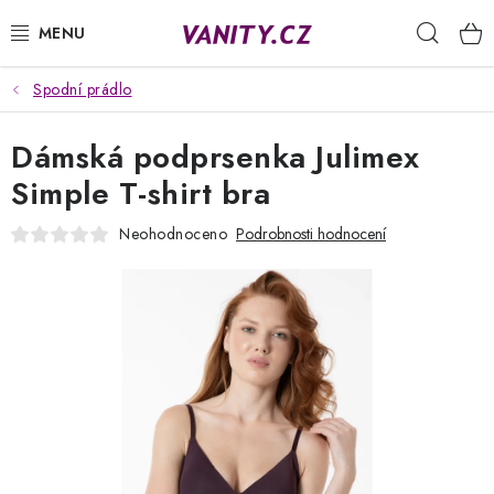
Přejít
Hleda
na
obsah
Spodní prádlo
KABELKY
Dámská podprsenka Julimex
SPODNÍ PRÁDLO
Simple T-shirt bra
PUNČOCHY
Neohodnoceno
Podrobnosti hodnocení
PYŽAMA
ŽUPANY
OBLEČENÍ
NAPIŠTE NÁM