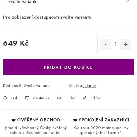
649 Kč
Měrná cena:
PŘIDAT DO KOŠÍKU
Kód zboží:
Zvolte variantu
Značka:
Julimex
Tisk
Zeptat se
Hlídat
Sdílet
❤️ OVĚŘENÝ OBCHOD
❤️ SPOKOJENÍ ZÁKAZNÍCI
Jsme důvěryhodný Český ověřený
Od roku 2020 máme spousty
eshop s dlouholetou tradicí.
spokojených zákazníků.