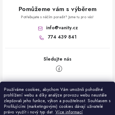
Pomůžeme vám s výběrem
Potřebujete s něčím poradit? Jsme tu pro vás!
info
@
vanity.cz
774 439 841
Z
á
Používáme cookies, abychom Vám umožnili pohodlné
Informace pro vás
prohlížení webu a díky analýze provozu webu neustále
p
zlepšovali jeho funkce, výkon a použitelnost. S
ouhlasem s
a
Kontakty
Profilujícími (marketingovými) cookies dávají uživatelé
Facebook
t
právo využít i nový typ dat.
Více informací
Jak nakupovat