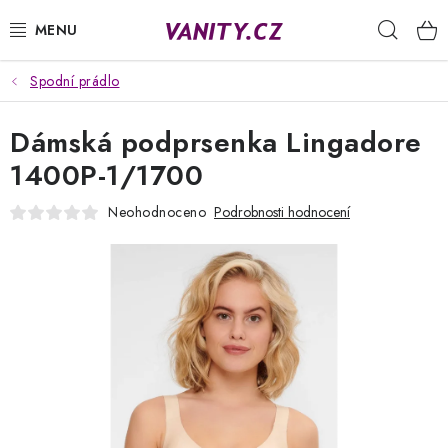
Přejít
Hleda
na
obsah
Spodní prádlo
KABELKY
Dámská podprsenka Lingadore
SPODNÍ PRÁDLO
1400P-1/1700
PUNČOCHY
Neohodnoceno
Podrobnosti hodnocení
PYŽAMA
ŽUPANY
OBLEČENÍ
NAPIŠTE NÁM