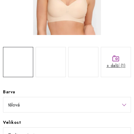
Kontakty
Jak nakupovat
Obchodní podmínky
Podmínky ochrany osobních údajů
Napište nám
Reklamace a vrácení zboží
+ další (1)
Barva
Velikost