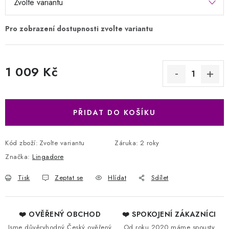
1 009 Kč
Měrná cena:
PŘIDAT DO KOŠÍKU
Kód zboží:
Zvolte variantu
Záruka
:
2 roky
Značka:
Lingadore
Tisk
Zeptat se
Hlídat
Sdílet
❤️ OVĚŘENÝ OBCHOD
❤️ SPOKOJENÍ ZÁKAZNÍCI
Jsme důvěryhodný Český ověřený
Od roku 2020 máme spousty