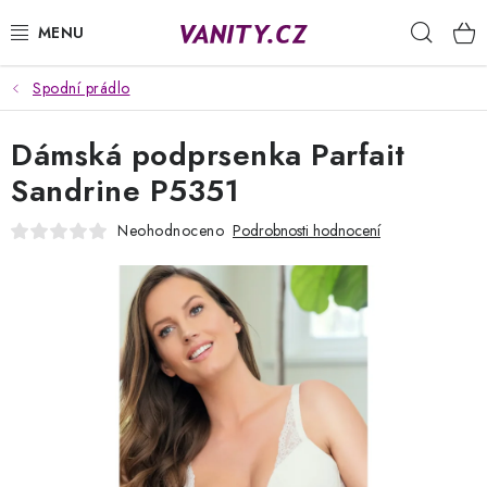
Přejít
Hleda
na
obsah
Spodní prádlo
KABELKY
Dámská podprsenka Parfait
SPODNÍ PRÁDLO
Sandrine P5351
PUNČOCHY
Neohodnoceno
Podrobnosti hodnocení
PYŽAMA
ŽUPANY
OBLEČENÍ
NAPIŠTE NÁM