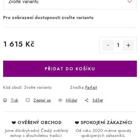
1 615 Kč
Měrná cena:
PŘIDAT DO KOŠÍKU
Kód zboží:
Zvolte variantu
Značka:
Parfait
Tisk
Zeptat se
Hlídat
Sdílet
❤️ OVĚŘENÝ OBCHOD
❤️ SPOKOJENÍ ZÁKAZNÍCI
Jsme důvěryhodný Český ověřený
Od roku 2020 máme spousty
eshop s dlouholetou tradicí.
spokojených zákazníků.