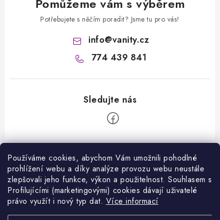
Pomůžeme vám s výběrem
Potřebujete s něčím poradit? Jsme tu pro vás!
info
@
vanity.cz
774 439 841
Z
á
Používáme cookies, abychom Vám umožnili pohodlné
Informace pro vás
prohlížení webu a díky analýze provozu webu neustále
p
zlepšovali jeho funkce, výkon a použitelnost. S
ouhlasem s
a
Kontakty
Profilujícími (marketingovými) cookies dávají uživatelé
Facebook
t
právo využít i nový typ dat.
Více informací
Jak nakupovat
í
Přijímáme online platby