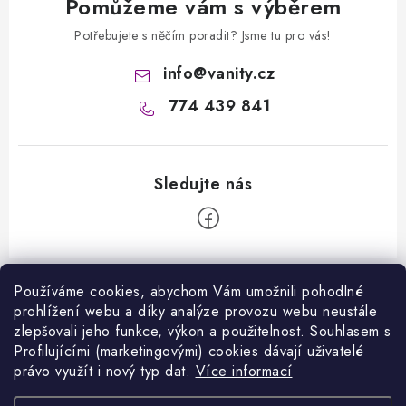
Pomůžeme vám s výběrem
Potřebujete s něčím poradit? Jsme tu pro vás!
info
@
vanity.cz
774 439 841
Z
á
Používáme cookies, abychom Vám umožnili pohodlné
Informace pro vás
prohlížení webu a díky analýze provozu webu neustále
p
zlepšovali jeho funkce, výkon a použitelnost. S
ouhlasem s
a
Kontakty
Profilujícími (marketingovými) cookies dávají uživatelé
Facebook
t
právo využít i nový typ dat.
Více informací
Jak nakupovat
í
Přijímáme online platby