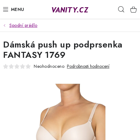
Přejít
Hleda
na
obsah
Spodní prádlo
KABELKY
Dámská push up podprsenka
SPODNÍ PRÁDLO
FANTASY 1769
PUNČOCHY
Neohodnoceno
Podrobnosti hodnocení
PYŽAMA
ŽUPANY
OBLEČENÍ
NAPIŠTE NÁM