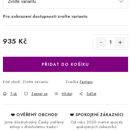
935 Kč
Měrná cena:
PŘIDAT DO KOŠÍKU
Kód zboží:
Zvolte variantu
Značka:
Fantasy
Tisk
Zeptat se
Hlídat
Sdílet
❤️ OVĚŘENÝ OBCHOD
❤️ SPOKOJENÍ ZÁKAZNÍCI
Jsme důvěryhodný Český ověřený
Od roku 2020 máme spousty
eshop s dlouholetou tradicí.
spokojených zákazníků.