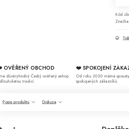
Kód zbo
Značka
Tis
❤️ OVĚŘENÝ OBCHOD
❤️ SPOKOJENÍ ZÁKA
sme důvěryhodný Český ověřený eshop
Od roku 2020 máme spoust
 dlouholetou tradicí.
spokojených zákazníků.
Popis produktu
Diskuze
Doplňko