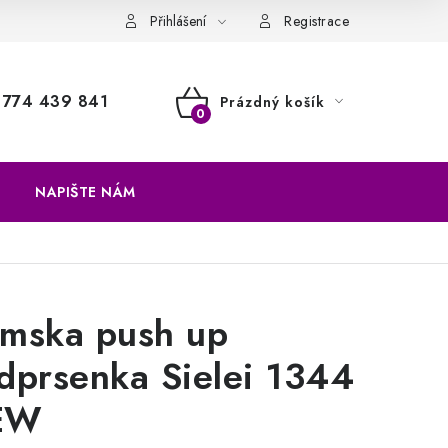
a vrácení zboží
Přihlášení
Registrace
774 439 841
Prázdný košík
NÁKUPNÍ
KOŠÍK
NAPIŠTE NÁM
mska push up
dprsenka Sielei 1344
EW