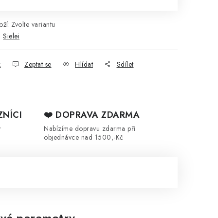
ží:
Zvolte variantu
:
Sielei
k
Zeptat se
Hlídat
Sdílet
ZNÍCI
❤️ DOPRAVA ZDARMA
y
Nabízíme dopravu zdarma při
objednávce nad 1500,-Kč
vé parametry