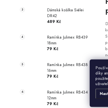
Dámská košilka Siélei
DR42
489 Kč
D
k
S
Ramínka Julimex RB439
p
18mm
b
79 Kč
n
m
Ramínka Julimex RB438
k
Použív
16mm
díky a
č
79 Kč
použite
e
uživate
V
Ramínka Julimex RB434
v
Nas
12mm
r
79 Kč
n