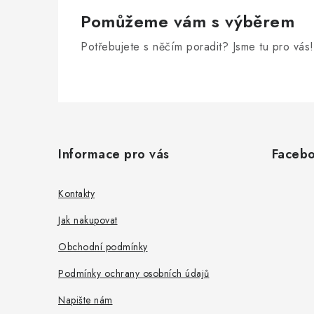
Pomůžeme vám s výběrem
Potřebujete s něčím poradit? Jsme tu pro vás!
Z
á
Informace pro vás
Faceb
p
a
Kontakty
t
Jak nakupovat
í
Obchodní podmínky
Podmínky ochrany osobních údajů
Napište nám