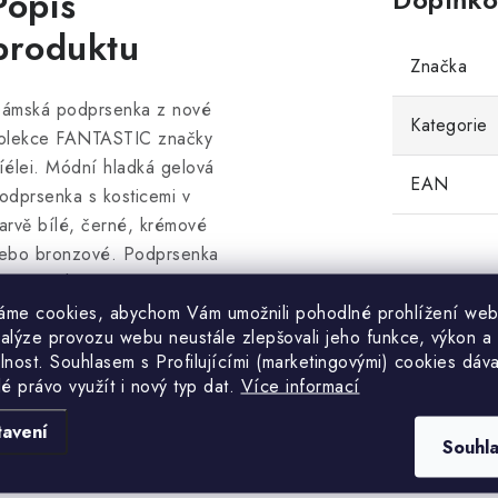
Popis
produktu
Značka
ámská podprsenka z nové
Kategorie
olekce FANTASTIC značky
íélei. Módní hladká gelová
EAN
odprsenka s kosticemi v
arvě bílé, černé, krémové
ebo bronzové. Podprsenka
á zcela hladké a jemné
ošíčky, které jsou ve vnitřní
áme cookies, abychom Vám umožnili pohodlné prohlížení web
nalýze provozu webu neustále zlepšovali jeho funkce, výkon a
ásti formovány pro Push - Up
lnost. S
ouhlasem s Profilujícími (marketingovými) cookies dáva
fekt gelovou výplní, přičemž
lé právo využít i nový typ dat.
Více informací
ám zvětší Vaše poprsí a
ytvuruje krásný dokolt. Úzká
tavení
Souhl
amínka jsou šitá z látky, lehce
astavitelná na délku a