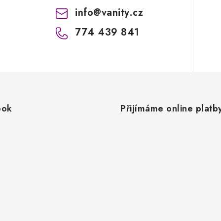
info
@
vanity.cz
774 439 841
ook
Přijímáme online platb