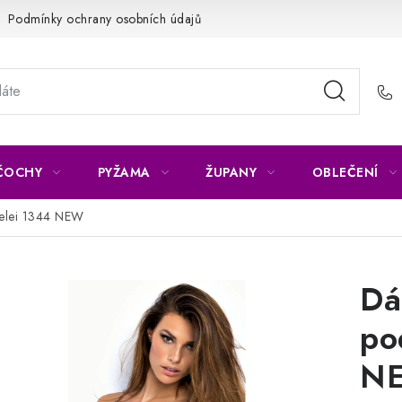
Podmínky ochrany osobních údajů
Napište nám
Reklamace 
ČOCHY
PYŽAMA
ŽUPANY
OBLEČENÍ
ielei 1344 NEW
Dá
po
N