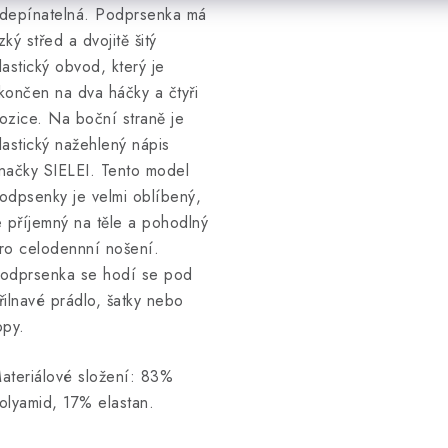
depínatelná. Podprsenka má
zký střed a dvojitě šitý
lastický obvod, který je
končen na dva háčky a čtyři
ozice.
Na boční straně je
lastický nažehlený nápis
načky SIELEI.
Tento model
odpsenky je velmi oblíbený,
e příjemný na těle a pohodlný
ro celodennní nošení.
odprsenka se hodí se pod
řilnavé prádlo, šatky nebo
opy.
ateriálové složení: 83%
olyamid, 17% elastan.