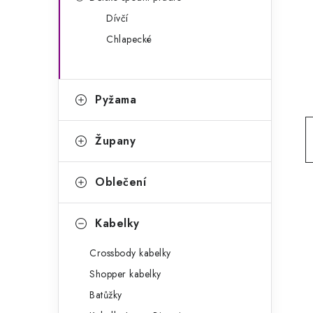
g
r
Dívčí
o
Chlapecké
a
r
n
i
e
n
Pyžama
í
Župany
p
a
Oblečení
n
Kabelky
e
Crossbody kabelky
l
Shopper kabelky
Batůžky