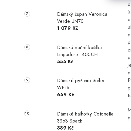
o
ú
Dámský župan Veronica
e
Verde UN70
u
1 079 Kč
p
p
Dámská noční košilka
z
Lingadore 1400CH
p
555 Kč
j
p
P
Dámské pyžamo Siélei
WE16
p
659 Kč
t
M
Dámské kalhotky Cotonella
p
3363 3pack
389 Kč