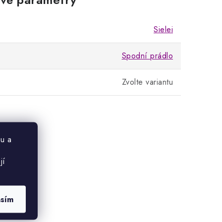
Sielei
Spodní prádlo
Zvolte variantu
u a
jí
asím