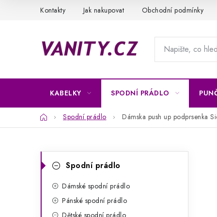
Přejít
Kontakty
Jak nakupovat
Obchodní podmínky
na
obsah
KABELKY
SPODNÍ PRÁDLO
PUN
Domů
Spodní prádlo
Dámska push up podprsenka S
P
K
Přeskočit
Spodní prádlo
kategorie
a
o
t
Dámské spodní prádlo
s
Pánské spodní prádlo
e
t
Dětské spodní prádlo