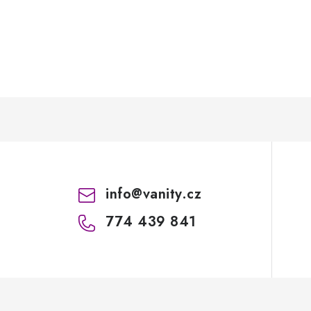
info
@
vanity.cz
774 439 841