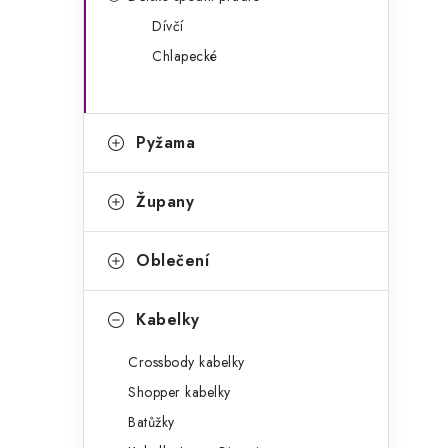
g
r
Dívčí
o
Chlapecké
a
r
n
i
e
n
Pyžama
í
Župany
p
a
Oblečení
n
Kabelky
e
Crossbody kabelky
l
Shopper kabelky
Batůžky