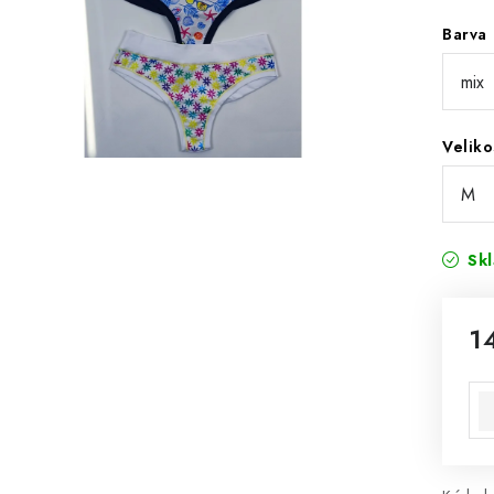
Barva
Veliko
Sk
1
Mě