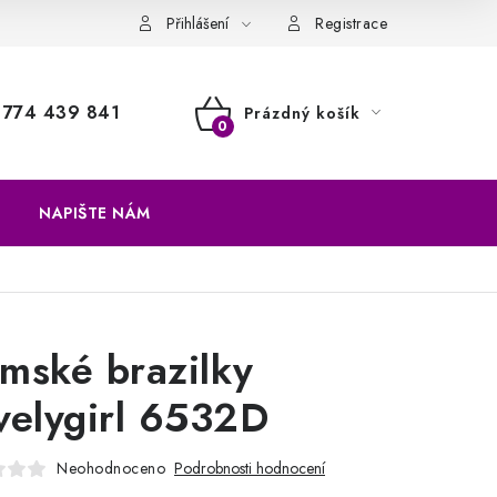
a vrácení zboží
Přihlášení
Registrace
774 439 841
Prázdný košík
NÁKUPNÍ
KOŠÍK
NAPIŠTE NÁM
mské brazilky
velygirl 6532D
Neohodnoceno
Podrobnosti hodnocení