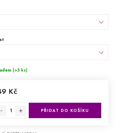
st
ladem
(>5 ks)
49 Kč
rná cena:
PŘIDAT DO KOŠÍKU