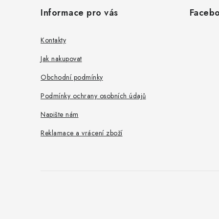
á
Informace pro vás
Faceb
p
a
Kontakty
t
Jak nakupovat
í
Obchodní podmínky
Podmínky ochrany osobních údajů
Napište nám
Reklamace a vrácení zboží