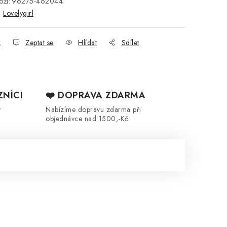
ží:
96275-462044
:
Lovelygirl
k
Zeptat se
Hlídat
Sdílet
ZNÍCI
❤️ DOPRAVA ZDARMA
y
Nabízíme dopravu zdarma při
objednávce nad 1500,-Kč