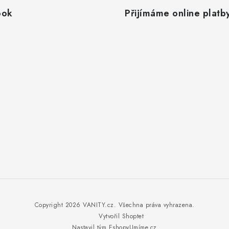
ook
Přijímáme online platb
Copyright 2026
VANITY.cz
. Všechna práva vyhrazena.
Vytvořil Shoptet
Nastavil tým EshopyUmíme.cz