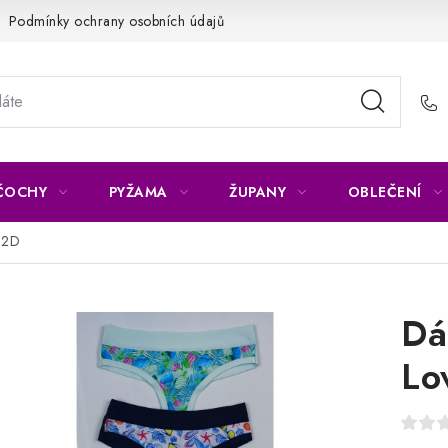
Podmínky ochrany osobních údajů
Napište nám
Reklamace 
ČOCHY
PYŽAMA
ŽUPANY
OBLEČENÍ
32D
Dá
Lo