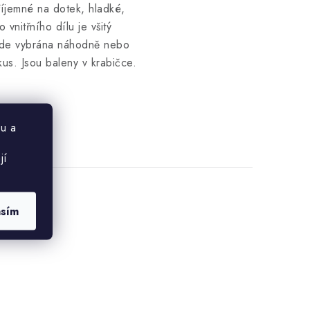
říjemné na dotek, hladké,
vnitřního dílu je všitý
bude vybrána náhodně nebo
s. Jsou baleny v krabičce.
u a
jí
asím