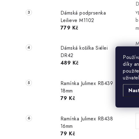
D
v
Dámská podprsenka
b
Leilieve M1102
779 Kč
m
M
Dámská košilka Siélei
DR42
Použív
489 Kč
díky a
použite
uživate
Ramínka Julimex RB439
Nas
18mm
79 Kč
B
Ramínka Julimex RB438
16mm
79 Kč