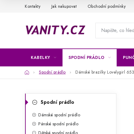
Přejít
Kontakty
Jak nakupovat
Obchodní podmínky
na
obsah
KABELKY
SPODNÍ PRÁDLO
PUN
Domů
Spodní prádlo
Dámské brazilky Lovelygirl 65
P
K
Přeskočit
Spodní prádlo
kategorie
a
o
t
Dámské spodní prádlo
s
Pánské spodní prádlo
e
t
Dětské spodní prádlo