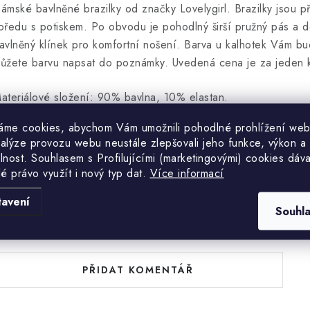
ámské bavlněné brazilky od značky Lovelygirl. Brazilky jsou p
předu s potiskem. Po obvodu je pohodlný širší pružný pás a do 
avlněný klínek pro komfortní nošení. Barva u kalhotek Vám 
ůžete barvu napsat do poznámky. Uvedená cena je za jeden ku
ateriálové složení: 90% bavlna, 10% elastan.
áme cookies, abychom Vám umožnili pohodlné prohlížení web
nalýze provozu webu neustále zlepšovali jeho funkce, výkon a
lnost. S
ouhlasem s Profilujícími (marketingovými) cookies dáva
lé právo využít i nový typ dat.
Více informací
tavení
Souhl
uďte první, kdo napíše příspěvek k této položce.
PŘIDAT KOMENTÁŘ