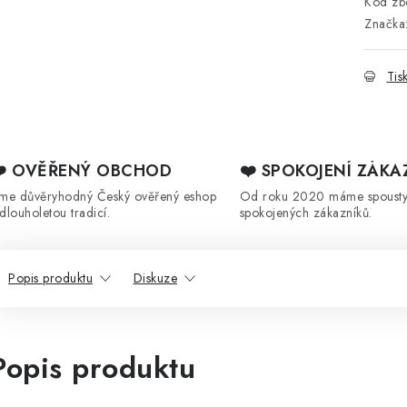
Kód zbo
Značka
Tis
❤️ OVĚŘENÝ OBCHOD
❤️ SPOKOJENÍ ZÁKA
sme důvěryhodný Český ověřený eshop
Od roku 2020 máme spoust
 dlouholetou tradicí.
spokojených zákazníků.
Popis produktu
Diskuze
Popis produktu