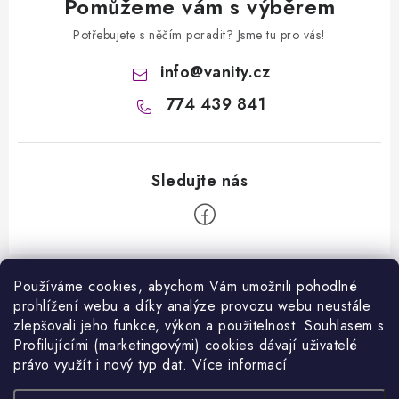
Pomůžeme vám s výběrem
Potřebujete s něčím poradit? Jsme tu pro vás!
info
@
vanity.cz
774 439 841
Z
á
Používáme cookies, abychom Vám umožnili pohodlné
Informace pro vás
prohlížení webu a díky analýze provozu webu neustále
p
zlepšovali jeho funkce, výkon a použitelnost. S
ouhlasem s
a
Kontakty
Profilujícími (marketingovými) cookies dávají uživatelé
Facebook
t
právo využít i nový typ dat.
Více informací
Jak nakupovat
í
Přijímáme online platby
VANITY.cz