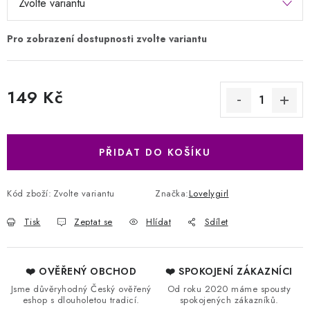
149 Kč
Měrná cena:
PŘIDAT DO KOŠÍKU
Kód zboží:
Zvolte variantu
Značka:
Lovelygirl
Tisk
Zeptat se
Hlídat
Sdílet
❤️ OVĚŘENÝ OBCHOD
❤️ SPOKOJENÍ ZÁKAZNÍCI
Jsme důvěryhodný Český ověřený
Od roku 2020 máme spousty
eshop s dlouholetou tradicí.
spokojených zákazníků.