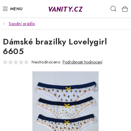
Přejít
Hleda
na
obsah
Spodní prádlo
KABELKY
Dámské brazilky Lovelygirl
SPODNÍ PRÁDLO
6605
PUNČOCHY
Neohodnoceno
Podrobnosti hodnocení
PYŽAMA
ŽUPANY
OBLEČENÍ
NAPIŠTE NÁM