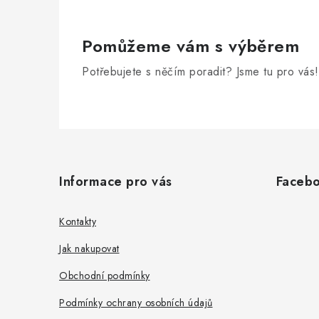
Pomůžeme vám s výběrem
Potřebujete s něčím poradit? Jsme tu pro vás!
Z
á
Informace pro vás
Faceb
p
a
Kontakty
t
Jak nakupovat
í
Obchodní podmínky
Podmínky ochrany osobních údajů