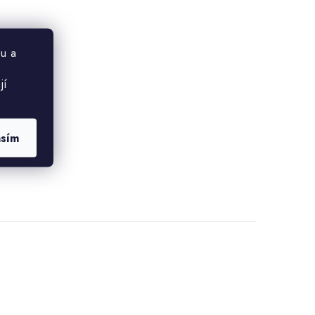
u a
jí
asím