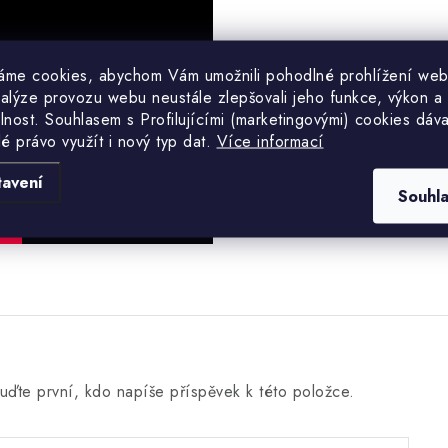
áme cookies, abychom Vám umožnili pohodlné prohlížení web
nalýze provozu webu neustále zlepšovali jeho funkce, výkon a
lnost. S
ouhlasem s Profilujícími (marketingovými) cookies dáva
lé právo využít i nový typ dat.
Více informací
tavení
Souhl
uďte první, kdo napíše příspěvek k této položce.