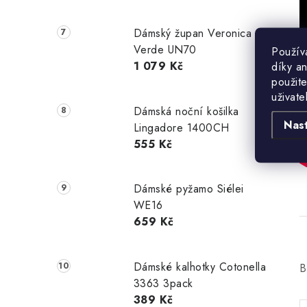
Dámský župan Veronica
Verde UN70
Použív
1 079 Kč
díky a
použite
uživate
Dámská noční košilka
Nas
Lingadore 1400CH
555 Kč
Dámské pyžamo Siélei
WE16
659 Kč
Dámské kalhotky Cotonella
B
3363 3pack
389 Kč