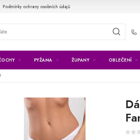
Podmínky ochrany osobních údajů
Napište nám
Reklamace 
ČOCHY
PYŽAMA
ŽUPANY
OBLEČENÍ
0
Dá
Fa