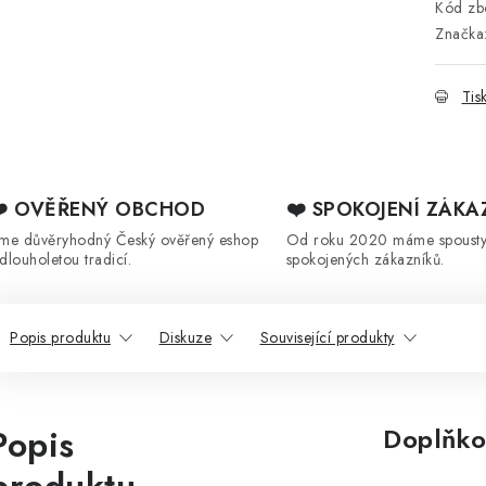
Kód zbo
Značka
Tis
❤️ OVĚŘENÝ OBCHOD
❤️ SPOKOJENÍ ZÁKA
sme důvěryhodný Český ověřený eshop
Od roku 2020 máme spoust
 dlouholetou tradicí.
spokojených zákazníků.
Popis produktu
Diskuze
Související produkty
Popis
Doplňko