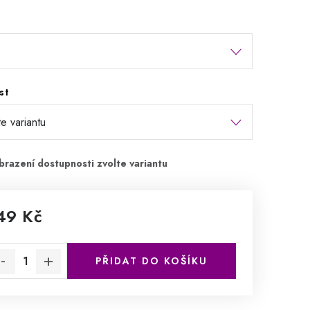
st
49 Kč
rná cena:
PŘIDAT DO KOŠÍKU