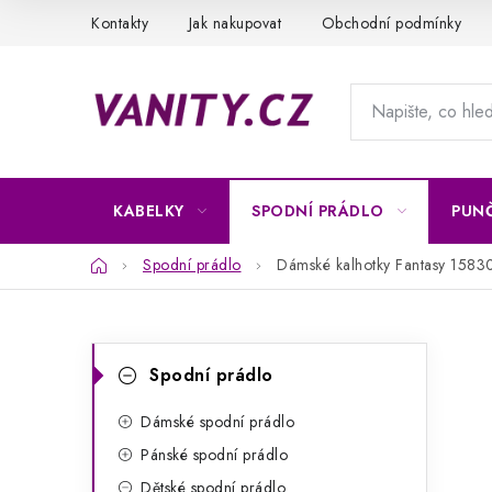
Přejít
Kontakty
Jak nakupovat
Obchodní podmínky
na
obsah
KABELKY
SPODNÍ PRÁDLO
PUN
Domů
Spodní prádlo
Dámské kalhotky Fantasy 1583
P
K
Přeskočit
Spodní prádlo
kategorie
a
o
t
Dámské spodní prádlo
s
Pánské spodní prádlo
e
t
Dětské spodní prádlo