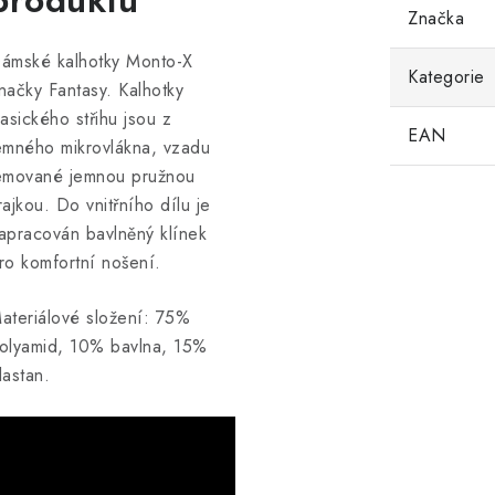
produktu
Značka
ámské kalhotky Monto-X
Kategorie
načky Fantasy. Kalhotky
lasického střihu jsou z
EAN
emného mikrovlákna, vzadu
emované jemnou pružnou
rajkou. Do vnitřního dílu je
apracován bavlněný klínek
ro komfortní nošení.
ateriálové složení: 75%
olyamid, 10% bavlna, 15%
lastan.