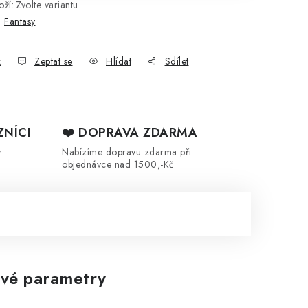
ží:
Zvolte variantu
:
Fantasy
k
Zeptat se
Hlídat
Sdílet
ZNÍCI
❤️ DOPRAVA ZDARMA
y
Nabízíme dopravu zdarma při
objednávce nad 1500,-Kč
vé parametry