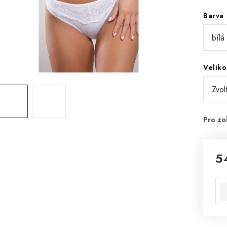
Barva
Veliko
5
Mě