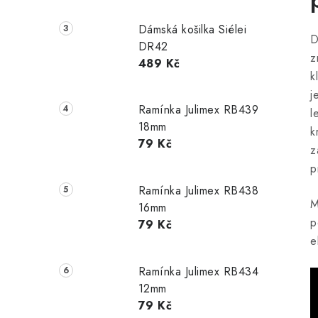
Dámská košilka Siélei
D
DR42
z
489 Kč
k
j
Ramínka Julimex RB439
l
18mm
k
79 Kč
z
p
Ramínka Julimex RB438
M
16mm
p
79 Kč
e
Ramínka Julimex RB434
12mm
79 Kč