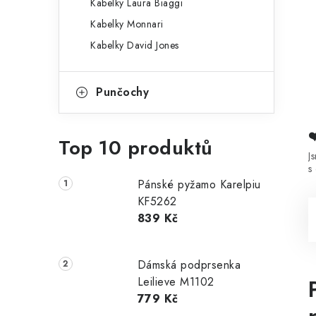
Kabelky Laura Biaggi
Kabelky Monnari
Kabelky David Jones
Punčochy
Top 10 produktů
J
s
Pánské pyžamo Karelpiu
KF5262
839 Kč
Dámská podprsenka
Leilieve M1102
779 Kč