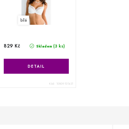
bílá
829 Kč
(3 ks)
Skladem
Kód:
10809-101431