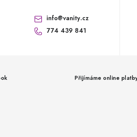
info
@
vanity.cz
774 439 841
ook
Přijímáme online platb