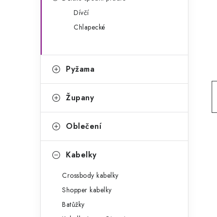
g
r
Dívčí
o
Chlapecké
a
r
n
i
e
n
Pyžama
í
Župany
p
a
Oblečení
n
Kabelky
e
Crossbody kabelky
l
Shopper kabelky
Batůžky