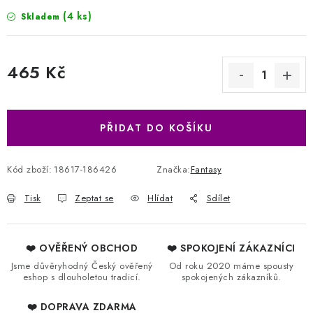
(4 ks)
Skladem
465 Kč
Měrná cena:
PŘIDAT DO KOŠÍKU
Kód zboží:
18617-186426
Značka:
Fantasy
Tisk
Zeptat se
Hlídat
Sdílet
❤️ OVĚŘENÝ OBCHOD
❤️ SPOKOJENÍ ZÁKAZNÍCI
Jsme důvěryhodný Český ověřený
Od roku 2020 máme spousty
eshop s dlouholetou tradicí.
spokojených zákazníků.
❤️ DOPRAVA ZDARMA