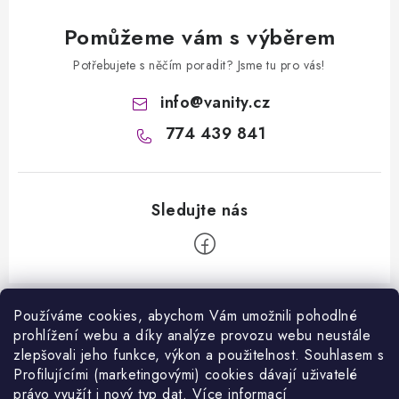
Pomůžeme vám s výběrem
Potřebujete s něčím poradit? Jsme tu pro vás!
info
@
vanity.cz
774 439 841
Z
á
Používáme cookies, abychom Vám umožnili pohodlné
prohlížení webu a díky analýze provozu webu neustále
Informace pro vás
p
zlepšovali jeho funkce, výkon a použitelnost. S
ouhlasem s
a
Kontakty
Profilujícími (marketingovými) cookies dávají uživatelé
Facebook
t
právo využít i nový typ dat.
Více informací