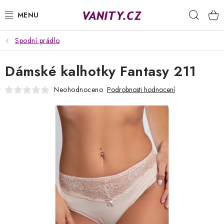
Přejít
Hleda
na
obsah
Spodní prádlo
KABELKY
Dámské kalhotky Fantasy 211
SPODNÍ PRÁDLO
Neohodnoceno
Podrobnosti hodnocení
PUNČOCHY
PYŽAMA
ŽUPANY
OBLEČENÍ
NAPIŠTE NÁM