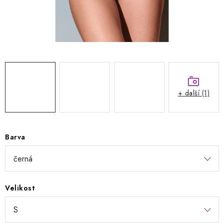
Kontakty
Jak nakupovat
Obchodní podmínky
Podmínky ochrany osobních údajů
Napište nám
Reklamace a vrácení zboží
+ další (1)
Barva
Velikost