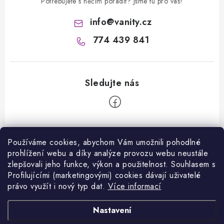
Potřebujete s něčím poradit? Jsme tu pro vás!
info
@
vanity.cz
774 439 841
Z
á
Používáme cookies, abychom Vám umožnili pohodlné
Informace pro vás
prohlížení webu a díky analýze provozu webu neustále
p
zlepšovali jeho funkce, výkon a použitelnost. S
ouhlasem s
a
Kontakty
Profilujícími (marketingovými) cookies dávají uživatelé
Facebook
t
právo využít i nový typ dat.
Více informací
Jak nakupovat
í
Přijímáme online platby
Nastavení
Obchodní podmínky