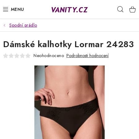
Přejít
Hleda
na
obsah
Spodní prádlo
KABELKY
Dámské kalhotky Lormar 24283
SPODNÍ PRÁDLO
Neohodnoceno
Podrobnosti hodnocení
PUNČOCHY
PYŽAMA
ŽUPANY
OBLEČENÍ
NAPIŠTE NÁM