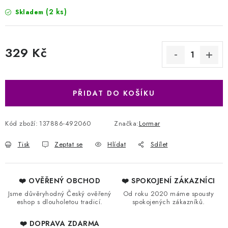
(2 ks)
Skladem
329 Kč
Měrná cena:
PŘIDAT DO KOŠÍKU
Kód zboží:
137886-492060
Značka:
Lormar
Tisk
Zeptat se
Hlídat
Sdílet
❤️ OVĚŘENÝ OBCHOD
❤️ SPOKOJENÍ ZÁKAZNÍCI
Jsme důvěryhodný Český ověřený
Od roku 2020 máme spousty
eshop s dlouholetou tradicí.
spokojených zákazníků.
❤️ DOPRAVA ZDARMA