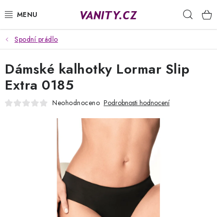
Přejít
Hleda
na
obsah
Spodní prádlo
KABELKY
Dámské kalhotky Lormar Slip
SPODNÍ PRÁDLO
Extra 0185
PUNČOCHY
Neohodnoceno
Podrobnosti hodnocení
PYŽAMA
ŽUPANY
OBLEČENÍ
NAPIŠTE NÁM