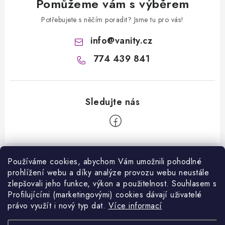
Pomůžeme vám s výběrem
Potřebujete s něčím poradit? Jsme tu pro vás!
info
@
vanity.cz
774 439 841
Z
á
Používáme cookies, abychom Vám umožnili pohodlné
Informace pro vás
prohlížení webu a díky analýze provozu webu neustále
p
zlepšovali jeho funkce, výkon a použitelnost. S
ouhlasem s
a
Kontakty
Profilujícími (marketingovými) cookies dávají uživatelé
Facebook
t
právo využít i nový typ dat.
Více informací
Jak nakupovat
í
Přijímáme online platby