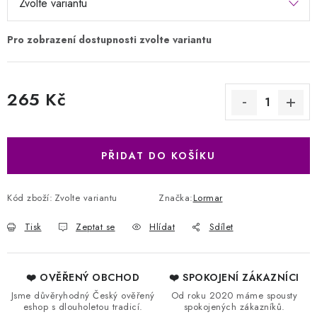
265 Kč
Měrná cena:
PŘIDAT DO KOŠÍKU
Kód zboží:
Zvolte variantu
Značka:
Lormar
Tisk
Zeptat se
Hlídat
Sdílet
❤️ OVĚŘENÝ OBCHOD
❤️ SPOKOJENÍ ZÁKAZNÍCI
Jsme důvěryhodný Český ověřený
Od roku 2020 máme spousty
eshop s dlouholetou tradicí.
spokojených zákazníků.