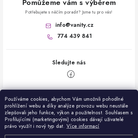
Pomůžeme vám s výběrem
Potřebujete s něčím poradit? Jsme tu pro vás!
info
@
vanity.cz
774 439 841
Z
á
Používáme cookies, abychom Vám umožnili pohodlné
Informace pro vás
prohlížení webu a díky analýze provozu webu neustále
p
zlepšovali jeho funkce, výkon a použitelnost. S
ouhlasem s
a
Kontakty
Profilujícími (marketingovými) cookies dávají uživatelé
Facebook
t
právo využít i nový typ dat.
Více informací
Jak nakupovat
í
Přijímáme online platby