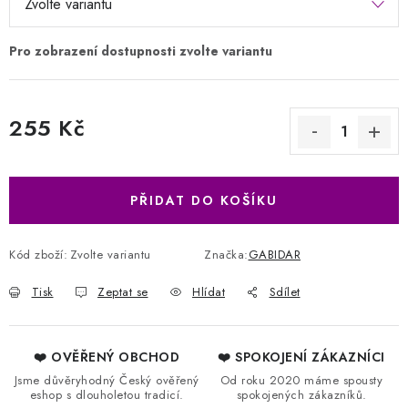
255 Kč
Měrná cena:
PŘIDAT DO KOŠÍKU
Kód zboží:
Zvolte variantu
Značka:
GABIDAR
Tisk
Zeptat se
Hlídat
Sdílet
❤️ OVĚŘENÝ OBCHOD
❤️ SPOKOJENÍ ZÁKAZNÍCI
Jsme důvěryhodný Český ověřený
Od roku 2020 máme spousty
eshop s dlouholetou tradicí.
spokojených zákazníků.