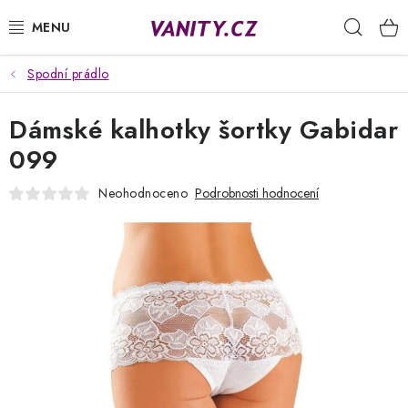
Přejít
Hleda
na
obsah
Spodní prádlo
KABELKY
Dámské kalhotky šortky Gabidar
SPODNÍ PRÁDLO
099
PUNČOCHY
Neohodnoceno
Podrobnosti hodnocení
PYŽAMA
ŽUPANY
OBLEČENÍ
NAPIŠTE NÁM