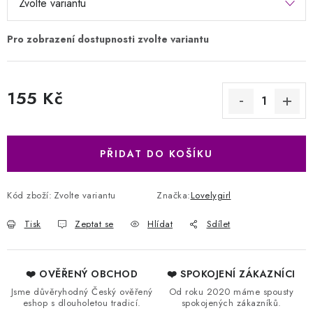
155 Kč
Měrná cena:
PŘIDAT DO KOŠÍKU
Kód zboží:
Zvolte variantu
Značka:
Lovelygirl
Tisk
Zeptat se
Hlídat
Sdílet
❤️ OVĚŘENÝ OBCHOD
❤️ SPOKOJENÍ ZÁKAZNÍCI
Jsme důvěryhodný Český ověřený
Od roku 2020 máme spousty
eshop s dlouholetou tradicí.
spokojených zákazníků.