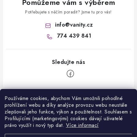
Pomůžeme vám s výběrem
Potřebujete s něčím poradit? Jsme tu pro vás!
info
@
vanity.cz
774 439 841
Z
á
Používáme cookies, abychom Vám umožnili pohodlné
Informace pro vás
prohlížení webu a díky analýze provozu webu neustále
p
zlepšovali jeho funkce, výkon a použitelnost. S
ouhlasem s
a
Kontakty
Profilujícími (marketingovými) cookies dávají uživatelé
Facebook
t
právo využít i nový typ dat.
Více informací
Jak nakupovat
í
Přijímáme online platby