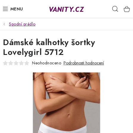
Přejít
Hleda
na
obsah
Spodní prádlo
KABELKY
Dámské kalhotky šortky
SPODNÍ PRÁDLO
Lovelygirl 5712
PUNČOCHY
Neohodnoceno
Podrobnosti hodnocení
PYŽAMA
ŽUPANY
OBLEČENÍ
NAPIŠTE NÁM