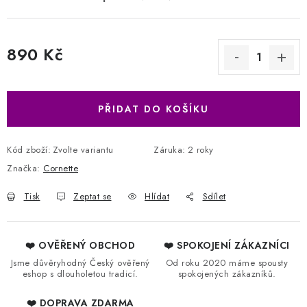
890 Kč
Měrná cena:
PŘIDAT DO KOŠÍKU
Kód zboží:
Zvolte variantu
Záruka
:
2 roky
Značka:
Cornette
Tisk
Zeptat se
Hlídat
Sdílet
❤️ OVĚŘENÝ OBCHOD
❤️ SPOKOJENÍ ZÁKAZNÍCI
Jsme důvěryhodný Český ověřený
Od roku 2020 máme spousty
eshop s dlouholetou tradicí.
spokojených zákazníků.
❤️ DOPRAVA ZDARMA