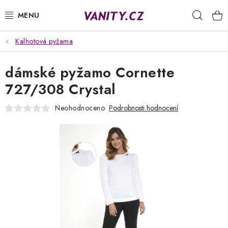
Přejít
Hleda
na
obsah
Kalhotová pyžama
KABELKY
dámské pyžamo Cornette
SPODNÍ PRÁDLO
727/308 Crystal
PUNČOCHY
Neohodnoceno
Podrobnosti hodnocení
PYŽAMA
ŽUPANY
OBLEČENÍ
NAPIŠTE NÁM