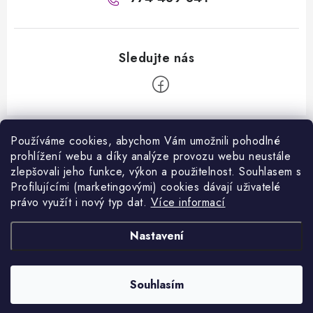
Z
á
Používáme cookies, abychom Vám umožnili pohodlné
Informace pro vás
prohlížení webu a díky analýze provozu webu neustále
p
zlepšovali jeho funkce, výkon a použitelnost. S
ouhlasem s
a
Kontakty
Profilujícími (marketingovými) cookies dávají uživatelé
Facebook
t
právo využít i nový typ dat.
Více informací
Jak nakupovat
í
Přijímáme online platby
Nastavení
Obchodní podmínky
Podmínky ochrany osobních údajů
Copyright 2026
VANITY.cz
. Všechna práva vyhrazena.
Souhlasím
Vytvořil Shoptet
Napište nám
Nastavil tým EshopyUmíme.cz