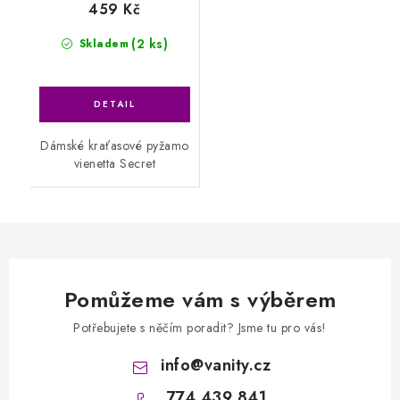
459 Kč
(2 ks)
Skladem
Dámské kraťasové pyžamo
vienetta Secret
Pomůžeme vám s výběrem
Potřebujete s něčím poradit? Jsme tu pro vás!
info
@
vanity.cz
774 439 841