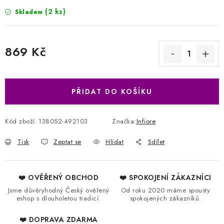
(2 ks)
Skladem
869 Kč
Měrná cena:
PŘIDAT DO KOŠÍKU
Kód zboží:
138052-492103
Značka:
Infiore
Tisk
Zeptat se
Hlídat
Sdílet
❤️ OVĚŘENÝ OBCHOD
❤️ SPOKOJENÍ ZÁKAZNÍCI
Jsme důvěryhodný Český ověřený
Od roku 2020 máme spousty
eshop s dlouholetou tradicí.
spokojených zákazníků.
❤️ DOPRAVA ZDARMA