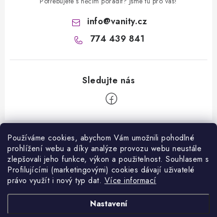
Potřebujete s něčím poradit? Jsme tu pro vás!
info
@
vanity.cz
774 439 841
Z
á
Používáme cookies, abychom Vám umožnili pohodlné
Informace pro vás
prohlížení webu a díky analýze provozu webu neustále
p
zlepšovali jeho funkce, výkon a použitelnost. S
ouhlasem s
a
Kontakty
Profilujícími (marketingovými) cookies dávají uživatelé
Facebook
t
právo využít i nový typ dat.
Více informací
Jak nakupovat
í
Přijímáme online platby
Nastavení
Obchodní podmínky