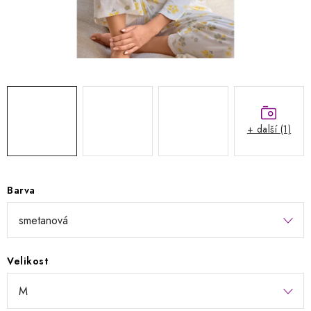
Kontakty
Jak nakupovat
Obchodní podmínky
Podmínky ochrany osobních údajů
Napište nám
Reklamace a vrácení zboží
+ další (1)
Barva
Velikost