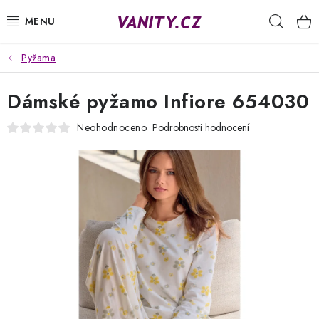
Přejít
Hleda
na
obsah
Pyžama
KABELKY
Dámské pyžamo Infiore 654030
SPODNÍ PRÁDLO
Neohodnoceno
Podrobnosti hodnocení
PUNČOCHY
PYŽAMA
ŽUPANY
OBLEČENÍ
NAPIŠTE NÁM