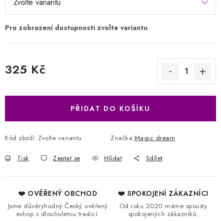
325 Kč
Měrná cena:
PŘIDAT DO KOŠÍKU
Kód zboží:
Zvolte variantu
Značka:
Magic dream
Tisk
Zeptat se
Hlídat
Sdílet
❤️ OVĚŘENÝ OBCHOD
❤️ SPOKOJENÍ ZÁKAZNÍCI
Jsme důvěryhodný Český ověřený
Od roku 2020 máme spousty
eshop s dlouholetou tradicí.
spokojených zákazníků.