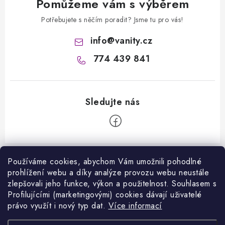
Pomůžeme vám s výběrem
Potřebujete s něčím poradit? Jsme tu pro vás!
info
@
vanity.cz
774 439 841
Z
á
Používáme cookies, abychom Vám umožnili pohodlné
Informace pro vás
prohlížení webu a díky analýze provozu webu neustále
p
zlepšovali jeho funkce, výkon a použitelnost. S
ouhlasem s
a
Kontakty
Profilujícími (marketingovými) cookies dávají uživatelé
Facebook
t
právo využít i nový typ dat.
Více informací
Jak nakupovat
í
Přijímáme online platby