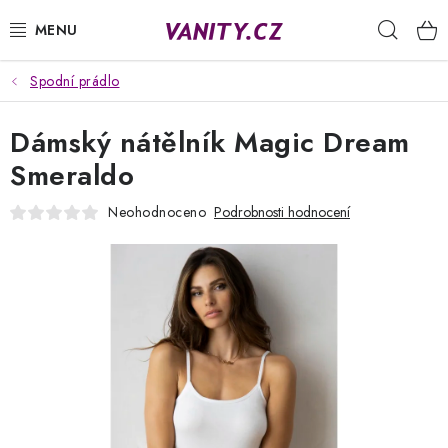
Přejít
Hleda
na
obsah
Spodní prádlo
KABELKY
Dámský nátělník Magic Dream
SPODNÍ PRÁDLO
Smeraldo
PUNČOCHY
Neohodnoceno
Podrobnosti hodnocení
PYŽAMA
ŽUPANY
OBLEČENÍ
NAPIŠTE NÁM