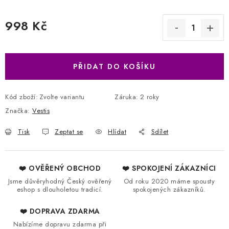
998 Kč
Měrná cena:
PŘIDAT DO KOŠÍKU
Kód zboží:
Zvolte variantu
Záruka
:
2 roky
Značka:
Vestis
Tisk
Zeptat se
Hlídat
Sdílet
❤️ OVĚŘENÝ OBCHOD
❤️ SPOKOJENÍ ZÁKAZNÍCI
Jsme důvěryhodný Český ověřený
Od roku 2020 máme spousty
eshop s dlouholetou tradicí.
spokojených zákazníků.
❤️ DOPRAVA ZDARMA
Nabízíme dopravu zdarma při