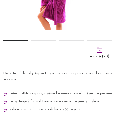
Kontakty
Jak nakupovat
Obchodní podmínky
Podmínky ochrany osobních údajů
Napište nám
Reklamace a vrácení zboží
+ další (20)
Tříčtvrteční dámský župan Lilly extra s kapucí pro chvíle odpočinku a
relaxace.
ležérní střih s kapucí, dvěma kapsami v bočních švech a páskem
lehký hřejivý flannel fleece s krátkým extra jemným vlasem
velice snadná údržba a odolnost vůči skvrnám