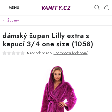
Přejít
Hleda
na
obsah
Župany
KABELKY
dámský župan Lilly extra s
SPODNÍ PRÁDLO
kapucí 3/4 one size (1058)
PUNČOCHY
Neohodnoceno
Podrobnosti hodnocení
PYŽAMA
ŽUPANY
OBLEČENÍ
NAPIŠTE NÁM