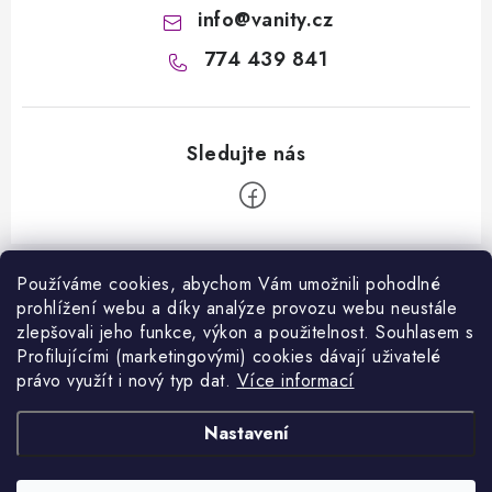
info
@
vanity.cz
774 439 841
Z
á
Používáme cookies, abychom Vám umožnili pohodlné
Informace pro vás
prohlížení webu a díky analýze provozu webu neustále
p
zlepšovali jeho funkce, výkon a použitelnost. S
ouhlasem s
a
Kontakty
Profilujícími (marketingovými) cookies dávají uživatelé
Facebook
t
právo využít i nový typ dat.
Více informací
Jak nakupovat
í
Přijímáme online platby
Nastavení
Obchodní podmínky
Podmínky ochrany osobních údajů
Copyright 2026
VANITY.cz
. Všechna práva vyhrazena.