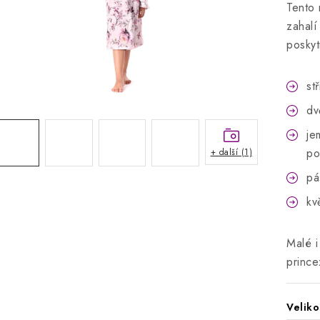
Tento 
zahalí
poskyt
st
dv
je
po
+ další (1)
pá
kv
Malé i
prince
Veliko