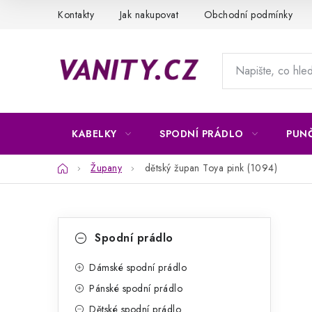
Přejít
Kontakty
Jak nakupovat
Obchodní podmínky
na
obsah
KABELKY
SPODNÍ PRÁDLO
PUN
Domů
Župany
dětský župan Toya pink (1094)
P
K
Přeskočit
Spodní prádlo
kategorie
a
o
t
Dámské spodní prádlo
s
Pánské spodní prádlo
e
t
Dětské spodní prádlo