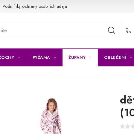
Podmínky ochrany osobních údajů
Napište nám
Reklamace 
ČOCHY
PYŽAMA
ŽUPANY
OBLEČENÍ
dě
(1