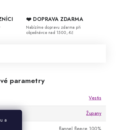
ZNÍCI
❤️ DOPRAVA ZDARMA
y
Nabízíme dopravu zdarma při
objednávce nad 1500,-Kč
vé parametry
Vestis
Župany
u a
flannel fleece 100%