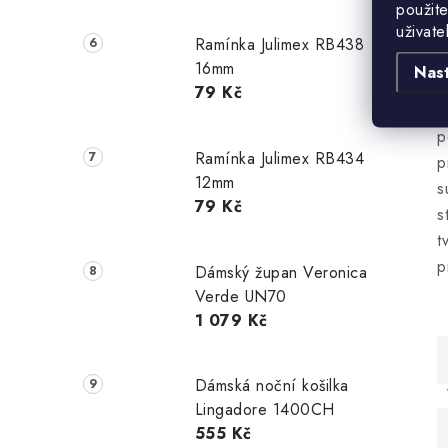
p
použite
uživate
v
Ramínka Julimex RB438
m
16mm
Nas
z
79 Kč
o
p
Ramínka Julimex RB434
p
12mm
s
79 Kč
s
t
p
Dámský župan Veronica
Verde UN70
1 079 Kč
Dámská noční košilka
Lingadore 1400CH
555 Kč