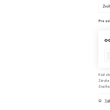
o
Mě
Kód zbo
Záruka
:
Značka
Tis