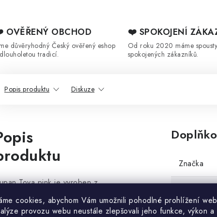
❤️ OVĚŘENÝ OBCHOD
❤️ SPOKOJENÍ ZÁKA
sme důvěryhodný Český ověřený eshop
Od roku 2020 máme spoust
 dlouholetou tradicí.
spokojených zákazníků.
Popis produktu
Diskuze
Popis
Doplňko
produktu
Značka
upan Toya pink je vyroben z
Kategorie
ateriálu flannel fleece, který
áme cookies, abychom Vám umožnili pohodlné prohlížení web
yniká jemným hebkým
nalýze provozu webu neustále zlepšovali jeho funkce, výkon a