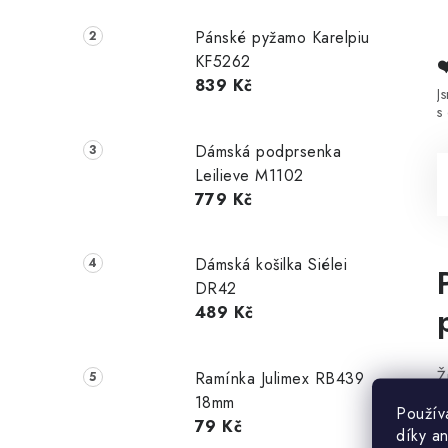
Pánské pyžamo Karelpiu
KF5262
839 Kč
J
s
Dámská podprsenka
Leilieve M1102
779 Kč
Dámská košilka Siélei
DR42
489 Kč
Ž
Ramínka Julimex RB439
m
18mm
Použív
79 Kč
v
díky a