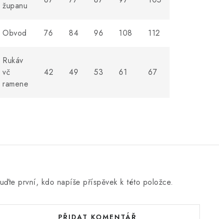
županu
Obvod
76
84
96
108
112
Rukáv
vč
42
49
53
61
67
ramene
uďte první, kdo napíše příspěvek k této položce.
PŘIDAT KOMENTÁŘ