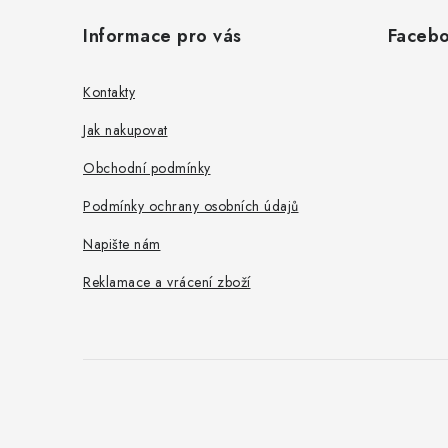
á
Informace pro vás
Faceb
p
a
Kontakty
t
Jak nakupovat
í
Obchodní podmínky
Podmínky ochrany osobních údajů
Napište nám
Reklamace a vrácení zboží