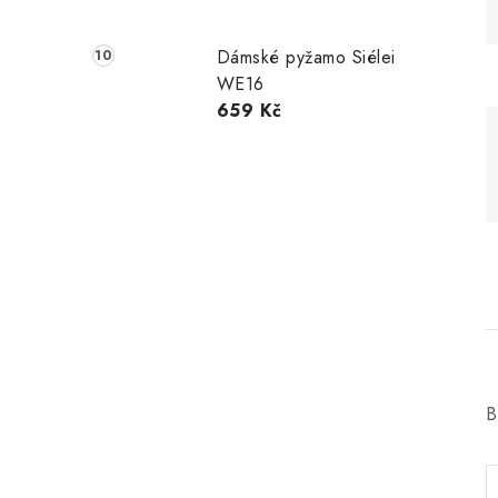
Dámské pyžamo Siélei
WE16
659 Kč
B