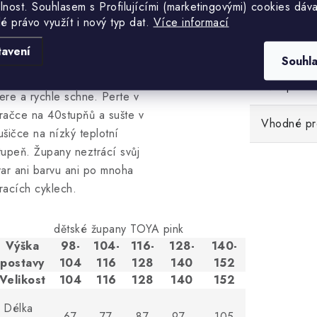
Materiál
ovrchem, hustým kratším
lnost. S
ouhlasem s Profilujícími (marketingovými) cookies dáva
lé právo využít i nový typ dat.
Více informací
lasem, díky kterému je
ateriál příjemně hřejivý a
Střih
tavení
ároveň lehký a méně
Souhl
bjemný. Velmi snadno se
účel použit
ere a rychle schne. Perte v
račce na 40stupňů a sušte v
Vhodné pro
ušičce na nízký teplotní
tupeň. Župany neztrácí svůj
var ani barvu ani po mnoha
racích cyklech.
dětské župany TOYA pink
Výška
98-
104-
116-
128-
140-
postavy
104
116
128
140
152
Velikost
104
116
128
140
152
Délka
67
77
87
97
105