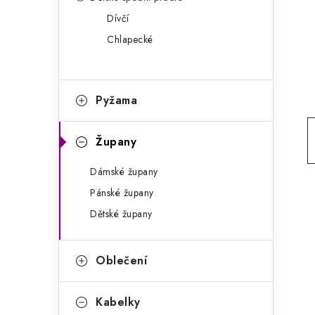
g
r
Dívčí
o
Chlapecké
a
r
n
i
e
n
Pyžama
í
Župany
p
Dámské župany
a
Pánské župany
n
Dětské župany
e
l
Oblečení
Kabelky