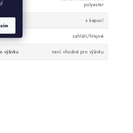
jí
polyester
s kapucí
asím
í
zahřátí/hřejivé
 výšivku
není vhodné pro výšivku