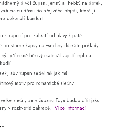
nádherný dívčí župan, jemný a hebký na dotek,
 vaši malou dámu do hřejivého objetí, které jí
ne dokonalý komfort.
řih s kapucí pro zahřátí od hlavy k patě
ě prostorné kapsy na všechny důležité poklady
mný, příjemně hřejivý materiál zajistí teplo a
hodlí
sek, aby župan seděl tak jak má
ětinový motiv pro romantické slečny
 velké slečny se v županu Toya budou cítit jako
zny v rozkvetlé zahradě.
Více informací
st