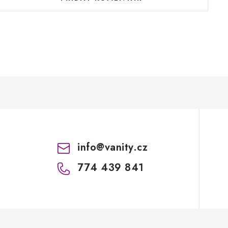
info
@
vanity.cz
774 439 841