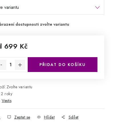
d
699 Kč
rná cena:
PŘIDAT DO KOŠÍKU
ží:
Zvolte variantu
2 roky
:
Vestis
k
Zeptat se
Hlídat
Sdílet