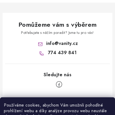
Pomůžeme vám s výběrem
Potřebujete s něčím poradit? Jsme tu pro vás!
info
@
vanity.cz
774 439 841
Z
á
Používáme cookies, abychom Vám umožnili pohodlné
Informace pro vás
prohlížení webu a díky analýze provozu webu neustále
p