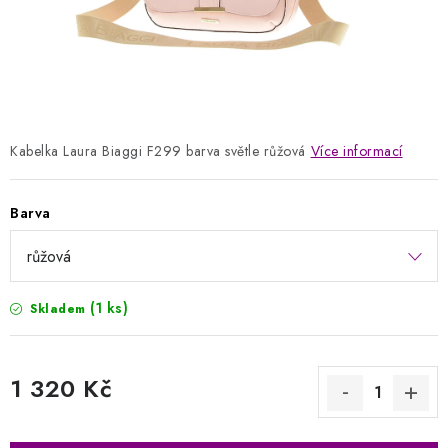
Kontakty
Jak nakupovat
Obchodní podmínky
Podmínky ochrany osobních údajů
Napište nám
Reklamace a vrácení zboží
Kabelka Laura Biaggi F299 barva světle růžová
Více informací
Barva
(1 ks)
Skladem
1 320 Kč
Měrná cena: