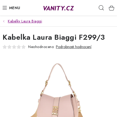
Přejít
Hleda
na
obsah
Kabelky Laura Biaggi
KABELKY
Kabelka Laura Biaggi F299/3
SPODNÍ PRÁDLO
Neohodnoceno
Podrobnosti hodnocení
PUNČOCHY
PYŽAMA
ŽUPANY
OBLEČENÍ
NAPIŠTE NÁM