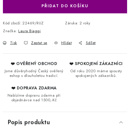
PŘIDAT DO KOŠÍKU
Kód zboží:
22469/RUZ
Záruka
:
2 roky
Značka:
Laura Biaggi
Tisk
Zeptat se
Hlídat
Sdílet
❤️ OVĚŘENÝ OBCHOD
❤️ SPOKOJENÍ ZÁKAZNÍCI
Jsme důvěryhodný Český ověřený
Od roku 2020 máme spousty
eshop s dlouholetou tradicí.
spokojených zákazníků.
❤️ DOPRAVA ZDARMA
Nabízíme dopravu zdarma při
objednávce nad 1500,-Kč
Popis produktu