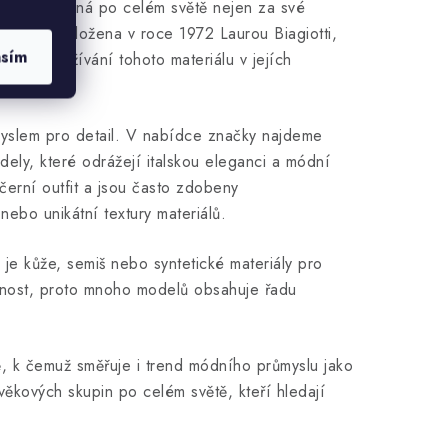
rá je uznávaná po celém světě nejen za své
tti byla založena v roce 1972 Laurou Biagiotti,
asím
nosti využívání tohoto materiálu v jejích
smyslem pro detail. V nabídce značky najdeme
odely, které odrážejí italskou eleganci a módní
ečerní outfit a jsou často zdobeny
nebo unikátní textury materiálů.
 je kůže, semiš nebo syntetické materiály pro
ičnost, proto mnoho modelů obsahuje řadu
bě, k čemuž směřuje i trend módního průmyslu jako
ěkových skupin po celém světě, kteří hledají