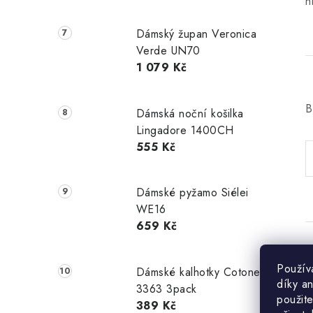
h
Dámský župan Veronica
Verde UN70
1 079 Kč
B
Dámská noční košilka
Lingadore 1400CH
555 Kč
Dámské pyžamo Siélei
WE16
659 Kč
Použív
Dámské kalhotky Cotonella
díky a
3363 3pack
použite
389 Kč