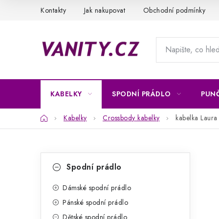
Přejít
Kontakty
Jak nakupovat
Obchodní podmínky
na
obsah
KABELKY
SPODNÍ PRÁDLO
PUN
Domů
Kabelky
Crossbody kabelky
kabelka Laur
P
K
Přeskočit
Spodní prádlo
kategorie
a
o
t
Dámské spodní prádlo
s
Pánské spodní prádlo
e
t
Dětské spodní prádlo