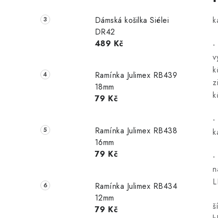
Dámská košilka Siélei
k
DR42
489 Kč
-
v
k
Ramínka Julimex RB439
z
18mm
k
79 Kč
-
Ramínka Julimex RB438
k
16mm
79 Kč
-
n
L
Ramínka Julimex RB434
12mm
š
79 Kč