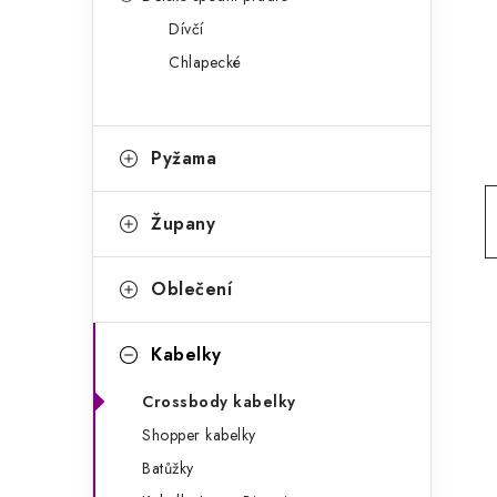
g
r
Dívčí
o
Chlapecké
a
r
n
i
e
n
Pyžama
í
Župany
p
a
Oblečení
n
Kabelky
e
Crossbody kabelky
l
Shopper kabelky
Batůžky