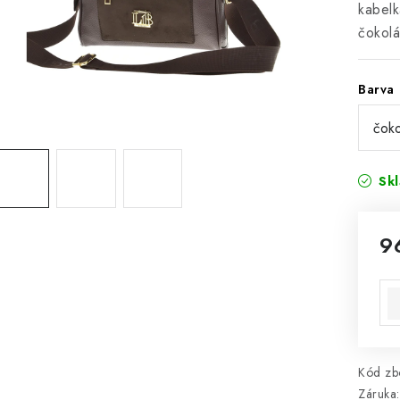
kabelk
čokol
Barva
Sk
9
Mě
Kód zbo
Záruka
: