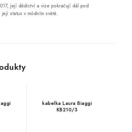
17, její dědictví a vize pokračují dál pod
í její status v módním světě.
rodukty
iaggi
kabelka Laura Biaggi
KB210/3