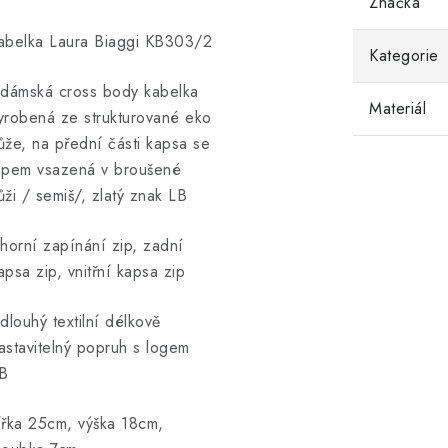
Značka
abelka Laura Biaggi KB303/2
Kategorie
 dámská cross body kabelka
Materiál
yrobená ze strukturované eko
ůže, na přední části kapsa se
ipem vsazená v broušené
ůži / semiš/, zlatý znak LB
 horní zapínání zip, zadní
apsa zip, vnitřní kapsa zip
 dlouhý textilní délkově
astavitelný popruh s logem
B
ířka 25cm, výška 18cm,