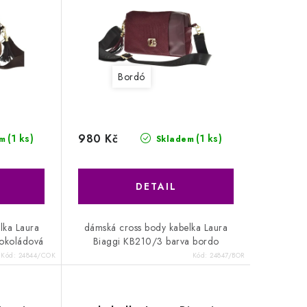
Bordó
980 Kč
(1 ks)
(1 ks)
m
Skladem
lka Laura
dámská cross body kabelka Laura
čokoládová
Biaggi KB210/3 barva bordo
Kód:
24844/COK
Kód:
24847/BOR