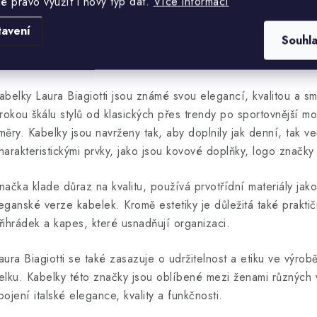
lé právo využít i nový typ dat.
Více informací
aura Biagiotti je známá italská módní návrhářka a značka, kte
blečení, ale i za doplňky, včetně kabelek. Značka Laura Biagio
tavení
Souhl
terá je často označována jako "Královna kašmíru" díky její před
olekcích.
abelky Laura Biagiotti jsou známé svou elegancí, kvalitou a 
irokou škálu stylů od klasických přes trendy po sportovnější m
měry. Kabelky jsou navrženy tak, aby doplnily jak denní, tak v
harakteristickými prvky, jako jsou kovové doplňky, logo značky 
načka klade důraz na kvalitu, používá prvotřídní materiály jako
eganské verze kabelek. Kromě estetiky je důležitá také prakt
řihrádek a kapes, které usnadňují organizaci.
aura Biagiotti se také zasazuje o udržitelnost a etiku ve výro
elku. Kabelky této značky jsou oblíbené mezi ženami různých v
pojení italské elegance, kvality a funkčnosti.