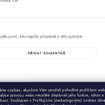
loubka 7cm
uďte první, kdo napíše příspěvek k této položce.
PŘIDAT KOMENTÁŘ
áme cookies, abychom Vám umožnili pohodlné prohlížení web
Značka Laura Biaggi
nalýze provozu webu neustále zlepšovali jeho funkce, výkon a
lnost. S
ouhlasem s Profilujícími (marketingovými) cookies dáva