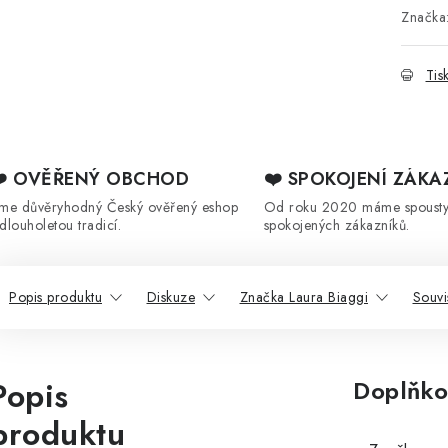
Značka
Tis
❤️ OVĚŘENÝ OBCHOD
❤️ SPOKOJENÍ ZÁKA
sme důvěryhodný Český ověřený eshop
Od roku 2020 máme spoust
 dlouholetou tradicí.
spokojených zákazníků.
Popis produktu
Diskuze
Značka Laura Biaggi
Souvi
Popis
Doplňko
produktu