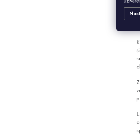
uživate
L
o
Nas
k
k
K
š
s
c
Z
v
p
L
c
s