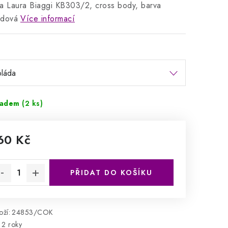
a Laura Biaggi KB303/2, cross body, barva
ádová
Více informací
ladem
(2 ks)
60 Kč
rná cena:
PŘIDAT DO KOŠÍKU
ží:
24853/COK
2 roky