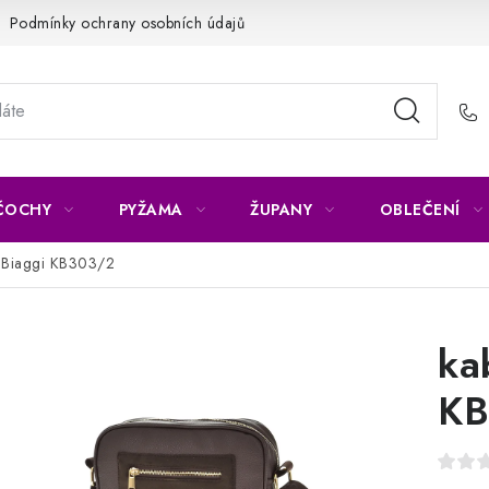
Podmínky ochrany osobních údajů
Napište nám
Reklamace 
ČOCHY
PYŽAMA
ŽUPANY
OBLEČENÍ
a Biaggi KB303/2
ka
KB