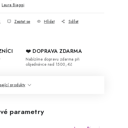
:
Laura Biaggi
k
Zeptat se
Hlídat
Sdílet
ZNÍCI
❤️ DOPRAVA ZDARMA
y
Nabízíme dopravu zdarma při
objednávce nad 1500,-Kč
sející produkty
vé parametry