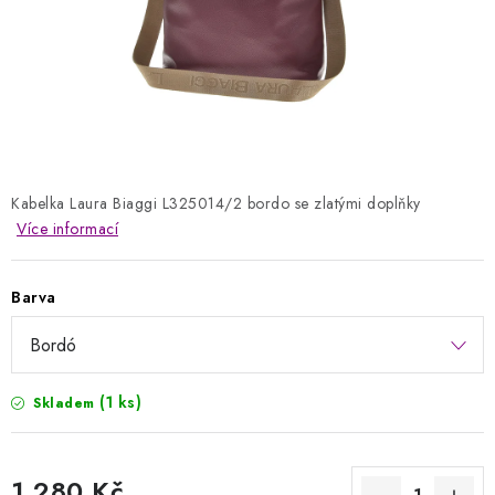
Kontakty
Jak nakupovat
Obchodní podmínky
Podmínky ochrany osobních údajů
Napište nám
Reklamace a vrácení zboží
Kabelka Laura Biaggi L325014/2 bordo se zlatými doplňky
Více informací
Barva
(1 ks)
Skladem
1 280 Kč