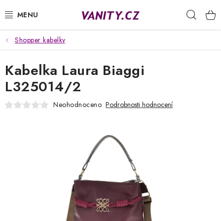
Přejít
Hleda
na
obsah
Shopper kabelky
KABELKY
Kabelka Laura Biaggi
SPODNÍ PRÁDLO
L325014/2
PUNČOCHY
Neohodnoceno
Podrobnosti hodnocení
PYŽAMA
ŽUPANY
OBLEČENÍ
NAPIŠTE NÁM