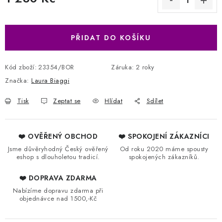
Měrná cena:
PŘIDAT DO KOŠÍKU
Kód zboží:
23354/BOR
Záruka
:
2 roky
Značka:
Laura Biaggi
Tisk
Zeptat se
Hlídat
Sdílet
❤️ OVĚŘENÝ OBCHOD
❤️ SPOKOJENÍ ZÁKAZNÍCI
Jsme důvěryhodný Český ověřený
Od roku 2020 máme spousty
eshop s dlouholetou tradicí.
spokojených zákazníků.
❤️ DOPRAVA ZDARMA
Nabízíme dopravu zdarma při
objednávce nad 1500,-Kč