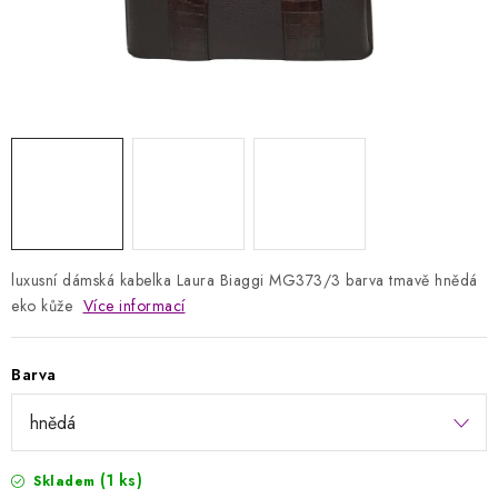
Kontakty
Jak nakupovat
Obchodní podmínky
Podmínky ochrany osobních údajů
Napište nám
Reklamace a vrácení zboží
luxusní dámská kabelka Laura Biaggi MG373/3 barva tmavě hnědá
eko kůže
Více informací
Barva
(1 ks)
Skladem