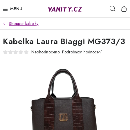
Přejít
Hleda
na
obsah
Shopper kabelky
KABELKY
Kabelka Laura Biaggi MG373/3
SPODNÍ PRÁDLO
Neohodnoceno
Podrobnosti hodnocení
PUNČOCHY
PYŽAMA
ŽUPANY
OBLEČENÍ
NAPIŠTE NÁM