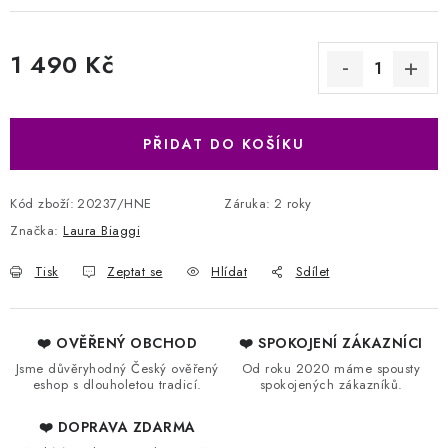
1 490 Kč
Měrná cena:
PŘIDAT DO KOŠÍKU
Kód zboží:
20237/HNE
Záruka
:
2 roky
Značka:
Laura Biaggi
Tisk
Zeptat se
Hlídat
Sdílet
❤️ OVĚŘENÝ OBCHOD
❤️ SPOKOJENÍ ZÁKAZNÍCI
Jsme důvěryhodný Český ověřený
Od roku 2020 máme spousty
eshop s dlouholetou tradicí.
spokojených zákazníků.
❤️ DOPRAVA ZDARMA