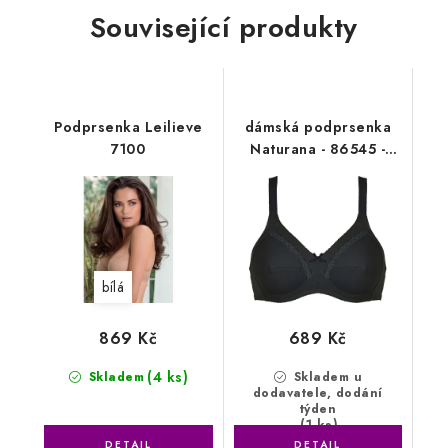
Související produkty
Podprsenka Leilieve
dámská podprsenka
7100
Naturana - 86545 -
černá
bílá
869 Kč
689 Kč
(4 ks)
Skladem
Skladem u
dodavatele, dodání
týden
(1 ks)