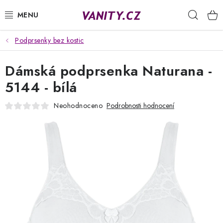
Přejít
Hleda
na
obsah
Podprsenky bez kostic
KABELKY
Dámská podprsenka Naturana -
SPODNÍ PRÁDLO
5144 - bílá
PUNČOCHY
Neohodnoceno
Podrobnosti hodnocení
PYŽAMA
ŽUPANY
OBLEČENÍ
NAPIŠTE NÁM