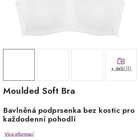
Kontakty
Jak nakupovat
Obchodní podmínky
Podmínky ochrany osobních údajů
Napište nám
Reklamace a vrácení zboží
+ další (1)
Moulded Soft Bra
Bavlněná podprsenka bez kostic pro
každodenní pohodlí
Více informací