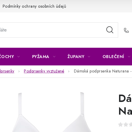
Podmínky ochrany osobních údajů
Napište nám
Reklamace 
ČOCHY
PYŽAMA
ŽUPANY
OBLEČENÍ
prsenky
Podprsenky vyztužené
Dámská podprsenka Naturana - 
Dá
Na