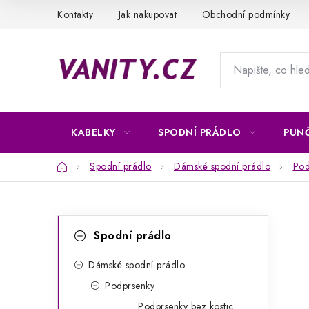
Přejít
Kontakty
Jak nakupovat
Obchodní podmínky
na
obsah
KABELKY
SPODNÍ PRÁDLO
PUN
Domů
Spodní prádlo
Dámské spodní prádlo
Pod
P
K
Přeskočit
Spodní prádlo
kategorie
a
o
t
Dámské spodní prádlo
s
Podprsenky
e
t
Podprsenky bez kostic