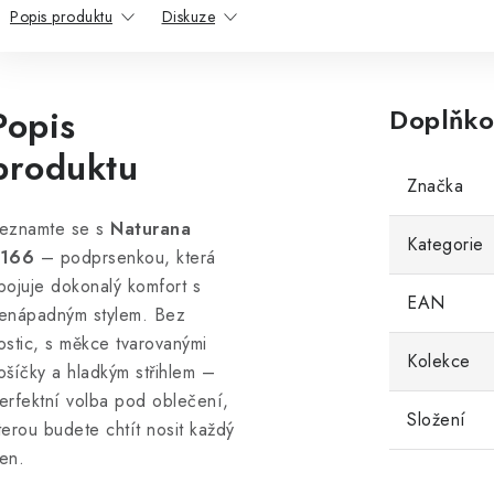
Popis produktu
Diskuze
Popis
Doplňko
produktu
Značka
eznamte se s
Naturana
Kategorie
166
– podprsenkou, která
pojuje dokonalý komfort s
EAN
enápadným stylem. Bez
ostic, s měkce tvarovanými
Kolekce
ošíčky a hladkým střihlem –
erfektní volba pod oblečení,
Složení
terou budete chtít nosit každý
en.