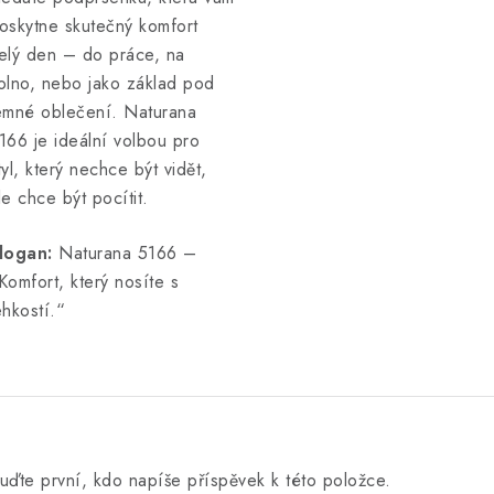
oskytne skutečný komfort
elý den – do práce, na
olno, nebo jako základ pod
emné oblečení. Naturana
166 je ideální volbou pro
tyl, který nechce být vidět,
le chce být pocítit.
logan:
Naturana 5166 –
Komfort, který nosíte s
ehkostí.“
uďte první, kdo napíše příspěvek k této položce.