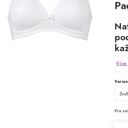
Pa
Na
po
ka
Více 
Varian