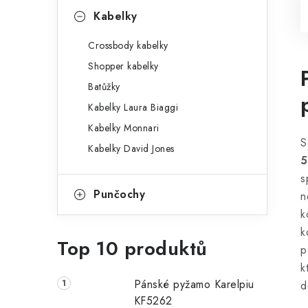
Kabelky
Crossbody kabelky
Shopper kabelky
Batůžky
Kabelky Laura Biaggi
Kabelky Monnari
S
Kabelky David Jones
5
s
Punčochy
n
k
k
Top 10 produktů
p
k
Pánské pyžamo Karelpiu
d
KF5262