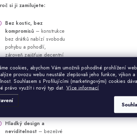
roč si ji zamilujete:
Bez kostic, bez
kompromisů
– konstrukce
bez drátků nabízí svobodu
pohybu a pohodlí,
zároveň zajišťuje decentní
oporu.
áme cookies, abychom Vám umožnili pohodlné prohlížení web
Měkké, modelované
nalýze provozu webu neustále zlepšovali jeho funkce, výkon a
lnost. S
ouhlasem s Profilujícími (marketingovými) cookies dáva
košíčky
– tvarované
lé právo využít i nový typ dat.
Více informací
košíčky s jemnou výztuží,
které se přizpůsobí vaší
tavení
Souhl
siluetě a zaručí hladký
vzhled pod oblečením.
Hladký design a
neviditelnost
– bezešvé