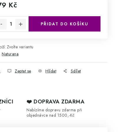
79 Kč
rná cena:
PŘIDAT DO KOŠÍKU
ží:
Zvolte variantu
:
Naturana
k
Zeptat se
Hlídat
Sdílet
ZNÍCI
❤️ DOPRAVA ZDARMA
y
Nabízíme dopravu zdarma při
objednávce nad 1500,-Kč