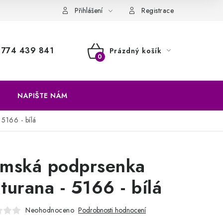
a vrácení zboží
Přihlášení
Registrace
774 439 841
Prázdný košík
NÁKUPNÍ
KOŠÍK
NAPIŠTE NÁM
5166 - bílá
mská podprsenka
turana - 5166 - bílá
Neohodnoceno
Podrobnosti hodnocení