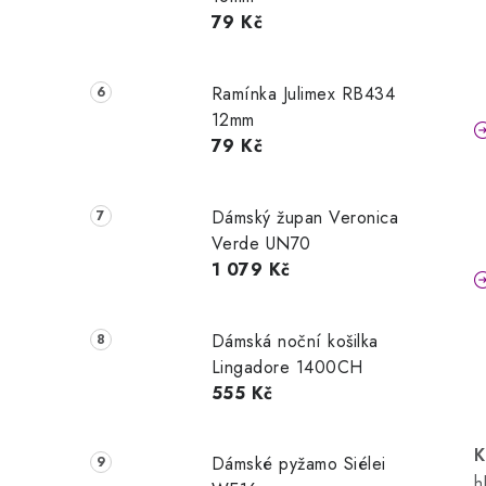
79 Kč
Ramínka Julimex RB434
12mm
79 Kč
Dámský župan Veronica
Verde UN70
1 079 Kč
Dámská noční košilka
Lingadore 1400CH
555 Kč
K
Dámské pyžamo Siélei
h