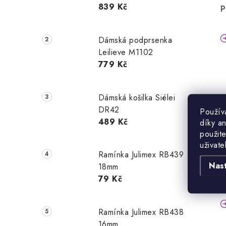
839 Kč
P
Dámská podprsenka
Leilieve M1102
779 Kč
Dámská košilka Siélei
DR42
Použív
489 Kč
díky a
použite
uživate
Ramínka Julimex RB439
Nas
18mm
79 Kč
Ramínka Julimex RB438
16mm