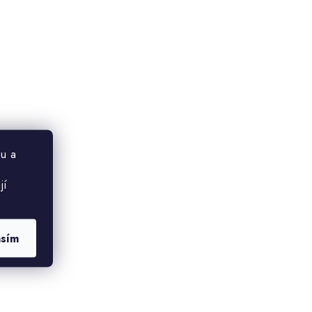
u a
jí
asím