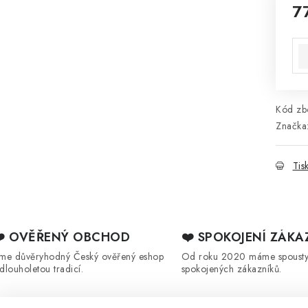
7
Mě
Kód zbo
Značka
Tis
❤️ OVĚŘENÝ OBCHOD
❤️ SPOKOJENÍ ZÁKA
sme důvěryhodný Český ověřený eshop
Od roku 2020 máme spoust
 dlouholetou tradicí.
spokojených zákazníků.