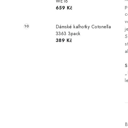
WE16
p
659 Kč
c
v
Dámské kalhotky Cotonella
j
3363 3pack
5
389 Kč
s
a
S
„
l
B