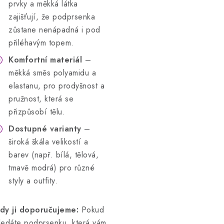
prvky a měkká látka
zajišťují, že podprsenka
zůstane nenápadná i pod
přiléhavým topem.
Komfortní materiál
–
měkká směs polyamidu a
elastanu, pro prodyšnost a
pružnost, která se
přizpůsobí tělu.
Dostupné varianty
–
široká škála velikostí a
barev (např. bílá, tělová,
tmavě modrá) pro různé
styly a outfity.
dy ji doporučujeme:
Pokud
ledáte podprsenku, která vám