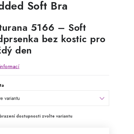
dded Soft Bra
turana 5166 – Soft
dprsenka bez kostic pro
ždý den
informací
ta