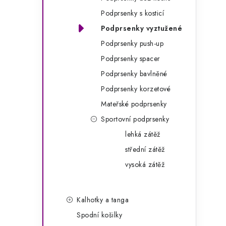
g
r
Podprsenky s kosticí
o
Podprsenky vyztužené
a
r
Podprsenky push-up
n
i
Podprsenky spacer
e
n
Podprsenky bavlněné
í
Podprsenky korzetové
Mateřské podprsenky
p
Sportovní podprsenky
a
lehká zátěž
n
střední zátěž
e
vysoká zátěž
l
Kalhotky a tanga
Spodní košilky