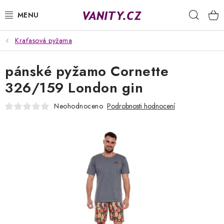
Přejít
Hleda
na
obsah
Kraťasová pyžama
KABELKY
pánské pyžamo Cornette
SPODNÍ PRÁDLO
326/159 London gin
PUNČOCHY
Neohodnoceno
Podrobnosti hodnocení
PYŽAMA
ŽUPANY
OBLEČENÍ
NAPIŠTE NÁM