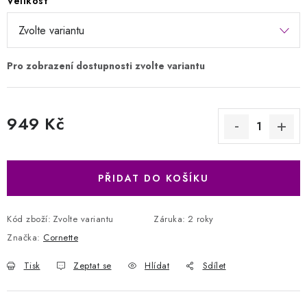
Velikost
949 Kč
Měrná cena:
PŘIDAT DO KOŠÍKU
Kód zboží:
Zvolte variantu
Záruka
:
2 roky
Značka:
Cornette
Tisk
Zeptat se
Hlídat
Sdílet