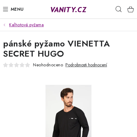
Přejít
Hleda
na
obsah
Kalhotová pyžama
KABELKY
pánské pyžamo VIENETTA
SPODNÍ PRÁDLO
SECRET HUGO
PUNČOCHY
Neohodnoceno
Podrobnosti hodnocení
PYŽAMA
ŽUPANY
OBLEČENÍ
NAPIŠTE NÁM