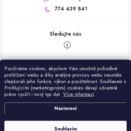
774 439 841
Z
á
Používáme cookies, abychom Vám umožnili pohodlné
Informace pro vás
prohlížení webu a díky analýze provozu webu neustále
p
zlepšovali jeho funkce, výkon a použitelnost. S
ouhlasem s
a
Kontakty
Profilujícími (marketingovými) cookies dávají uživatelé
Facebook
t
právo využít i nový typ dat.
Více informací
Jak nakupovat
í
Přijímáme online platby
Nastavení
Obchodní podmínky
Podmínky ochrany osobních údajů
Copyright 2026
VANITY.cz
. Všechna práva vyhrazena.
Souhlasím
Vytvořil Shoptet
Napište nám