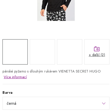
Kontakty
Jak nakupovat
Obchodní podmínky
Podmínky ochrany osobních údajů
Napište nám
Reklamace a vrácení zboží
+ další (2)
pánské pyžamo s dlouhým rukávem VIENETTA SECRET HUGO
Více informací
Barva