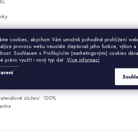
XL
oky
8-102 cm - M 102-106 cm - L
06-110 cm - XL 110-114 cm -
áme cookies, abychom Vám umožnili pohodlné prohlížení web
XL
nalýze provozu webu neustále zlepšovali jeho funkce, výkon a
lnost. S
ouhlasem s Profilujícími (marketingovými) cookies dáva
lé právo využít i nový typ dat.
Více informací
ýška
tavení
74-180 - M 180-186 - L 186-
Souhl
92 - XL 192-198 - XXL
ateriálové složení: 100%
avlna