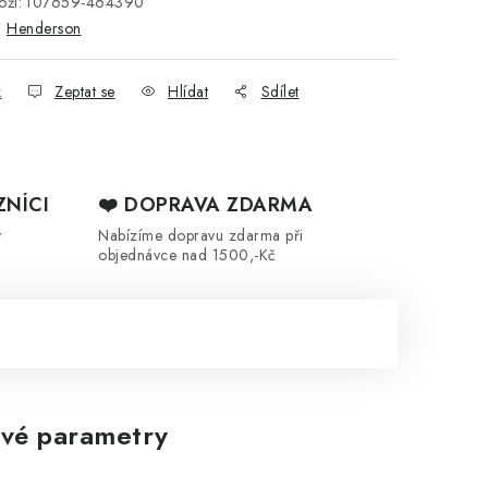
ží:
107659-464390
:
Henderson
k
Zeptat se
Hlídat
Sdílet
ZNÍCI
❤️ DOPRAVA ZDARMA
y
Nabízíme dopravu zdarma při
objednávce nad 1500,-Kč
vé parametry