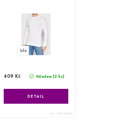
bílá
409 Kč
(2 ks)
Skladem
Kód:
2501-464983