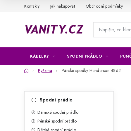
Přejít
Kontakty
Jak nakupovat
Obchodní podmínky
na
obsah
KABELKY
SPODNÍ PRÁDLO
PUN
Domů
Pyžama
Pánské spodky Henderson 4862
P
K
Přeskočit
Spodní prádlo
kategorie
a
o
t
Dámské spodní prádlo
s
Pánské spodní prádlo
e
t
Dětské spodní prádlo