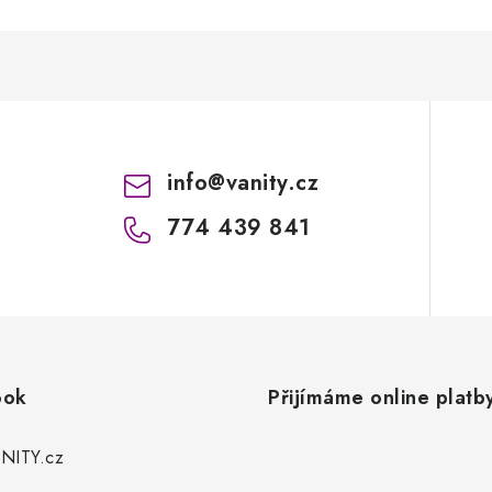
info
@
vanity.cz
774 439 841
ook
Přijímáme online platb
NITY.cz