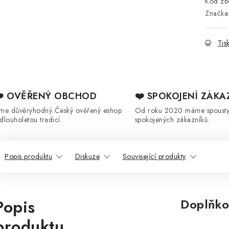
Kód zbo
Značka
Tis
❤️ OVĚŘENÝ OBCHOD
❤️ SPOKOJENÍ ZÁKA
sme důvěryhodný Český ověřený eshop
Od roku 2020 máme spoust
 dlouholetou tradicí.
spokojených zákazníků.
Popis produktu
Diskuze
Související produkty
Popis
Doplňko
produktu