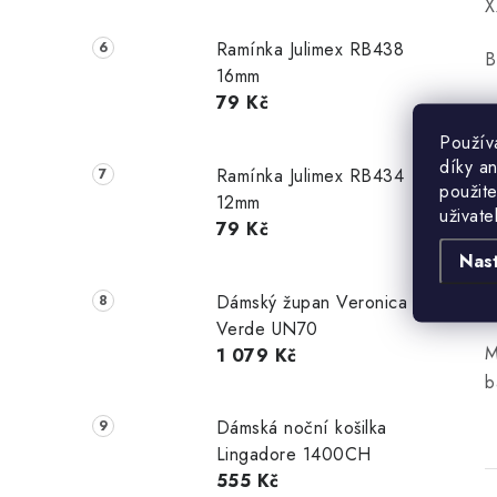
X
Ramínka Julimex RB438
B
16mm
79 Kč
9
1
Použív
X
díky a
Ramínka Julimex RB434
použite
12mm
uživate
V
79 Kč
Nas
1
1
Dámský župan Veronica
Verde UN70
M
1 079 Kč
b
Dámská noční košilka
Lingadore 1400CH
555 Kč