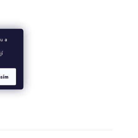
u a
jí
asím