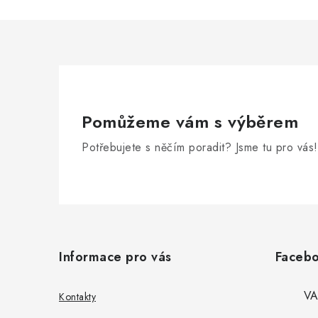
Pomůžeme vám s výběrem
Potřebujete s něčím poradit? Jsme tu pro vás!
Z
á
Informace pro vás
Faceb
p
a
VA
Kontakty