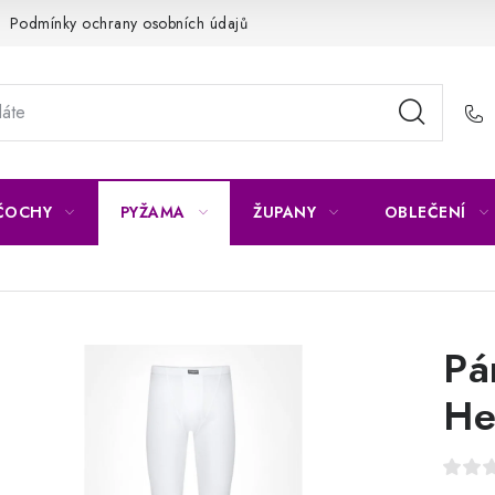
Podmínky ochrany osobních údajů
Napište nám
Reklamace 
ČOCHY
PYŽAMA
ŽUPANY
OBLEČENÍ
Pá
He