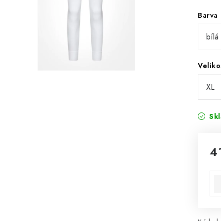
Barva
Veliko
Sk
4
Mě