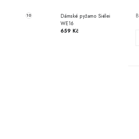
B
Dámské pyžamo Siélei
WE16
659 Kč