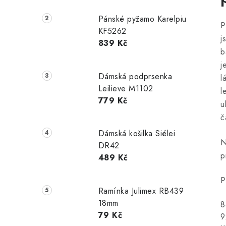
Pánské pyžamo Karelpiu
P
KF5262
j
839 Kč
b
j
Dámská podprsenka
l
Leilieve M1102
l
779 Kč
u
č
Dámská košilka Siélei
N
DR42
p
489 Kč
P
Ramínka Julimex RB439
18mm
8
79 Kč
9