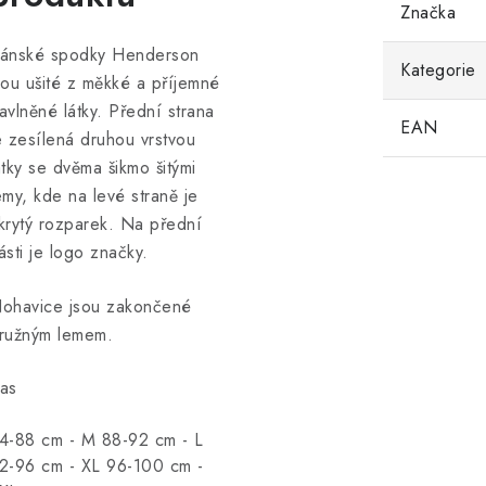
Značka
ánské spodky Henderson
Kategorie
sou ušité z měkké a příjemné
avlněné látky. Přední strana
EAN
e zesílená druhou vrstvou
átky se dvěma šikmo šitými
emy, kde na levé straně je
krytý rozparek. Na přední
ásti je logo značky.
ohavice jsou zakončené
ružným lemem.
as
4-88 cm - M 88-92 cm - L
2-96 cm - XL 96-100 cm -