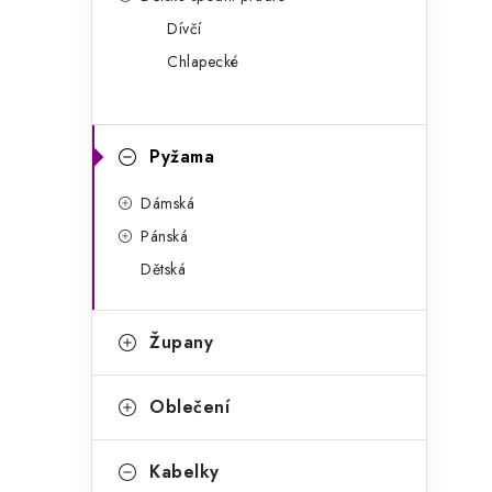
g
r
Dívčí
o
Chlapecké
a
r
n
i
e
n
Pyžama
í
Dámská
p
Pánská
Dětská
a
n
Župany
e
l
Oblečení
Kabelky