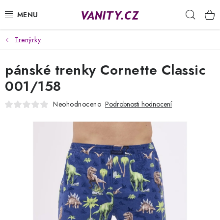
Přejít
Hleda
na
obsah
Trenýrky
KABELKY
pánské trenky Cornette Classic
SPODNÍ PRÁDLO
001/158
PUNČOCHY
Neohodnoceno
Podrobnosti hodnocení
PYŽAMA
ŽUPANY
OBLEČENÍ
NAPIŠTE NÁM