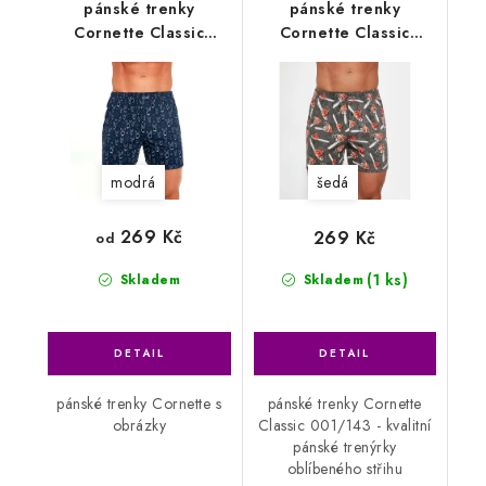
pánské trenky
pánské trenky
Cornette Classic
Cornette Classic
001/155
001/143
modrá
šedá
269 Kč
269 Kč
od
(1 ks)
Skladem
Skladem
pánské trenky Cornette s
pánské trenky Cornette
obrázky
Classic 001/143 - kvalitní
pánské trenýrky
oblíbeného střihu