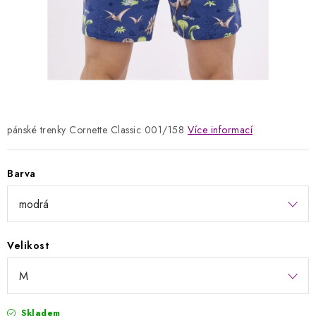
Kontakty
Jak nakupovat
Obchodní podmínky
Podmínky ochrany osobních údajů
Napište nám
Reklamace a vrácení zboží
pánské trenky Cornette Classic 001/158
Více informací
Barva
Velikost
Skladem