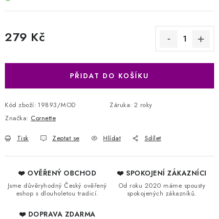
279 Kč
Měrná cena:
PŘIDAT DO KOŠÍKU
Kód zboží:
19893/MOD
Záruka
:
2 roky
Značka:
Cornette
Tisk
Zeptat se
Hlídat
Sdílet
❤️ OVĚŘENÝ OBCHOD
❤️ SPOKOJENÍ ZÁKAZNÍCI
Jsme důvěryhodný Český ověřený
Od roku 2020 máme spousty
eshop s dlouholetou tradicí.
spokojených zákazníků.
❤️ DOPRAVA ZDARMA