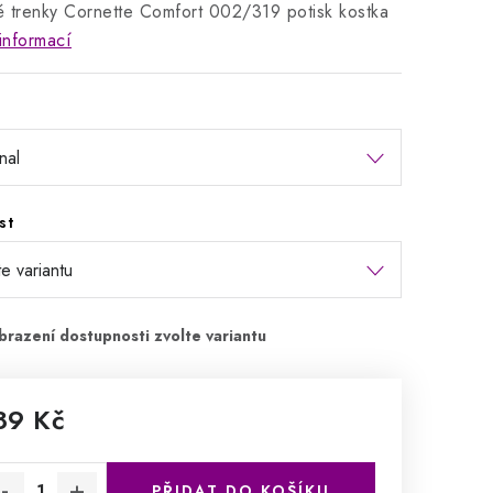
 trenky Cornette Comfort 002/319 potisk kostka
informací
st
89 Kč
rná cena:
PŘIDAT DO KOŠÍKU