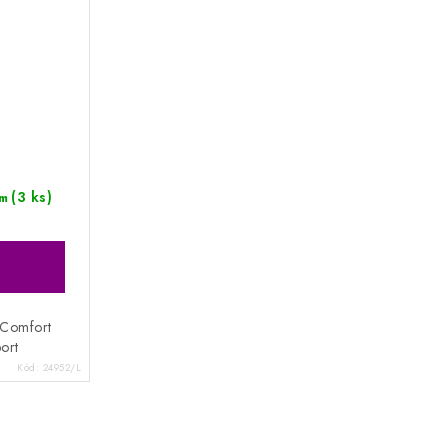
(3 ks)
m
 Comfort
ort
Kód:
24952/L