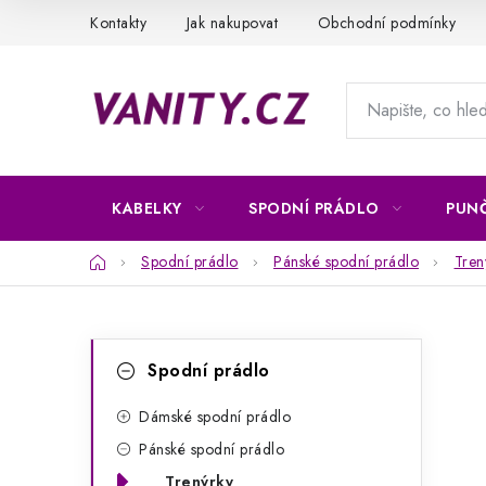
Přejít
Kontakty
Jak nakupovat
Obchodní podmínky
na
obsah
KABELKY
SPODNÍ PRÁDLO
PUN
Domů
Spodní prádlo
Pánské spodní prádlo
Tren
P
K
Přeskočit
Spodní prádlo
kategorie
a
o
t
Dámské spodní prádlo
s
Pánské spodní prádlo
e
t
Trenýrky