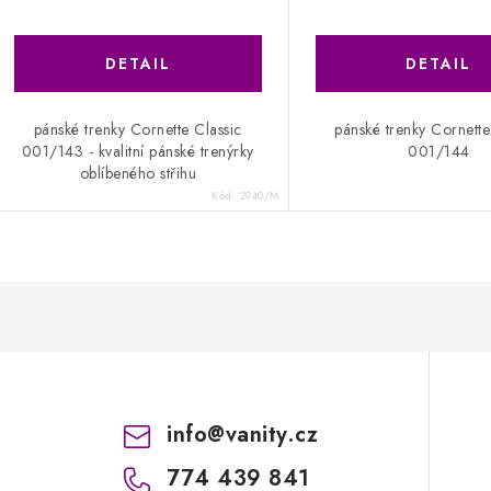
pánské trenky Cornette Classic
pánské trenky Cornette
001/143 - kvalitní pánské trenýrky
001/144
oblíbeného střihu
Kód:
2940/M
info
@
vanity.cz
774 439 841