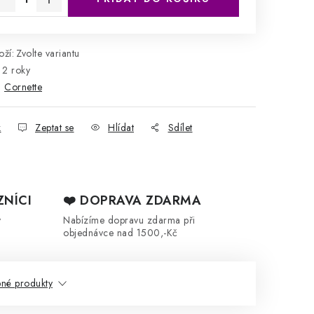
ží:
Zvolte variantu
2 roky
:
Cornette
k
Zeptat se
Hlídat
Sdílet
ZNÍCI
❤️ DOPRAVA ZDARMA
y
Nabízíme dopravu zdarma při
objednávce nad 1500,-Kč
né produkty