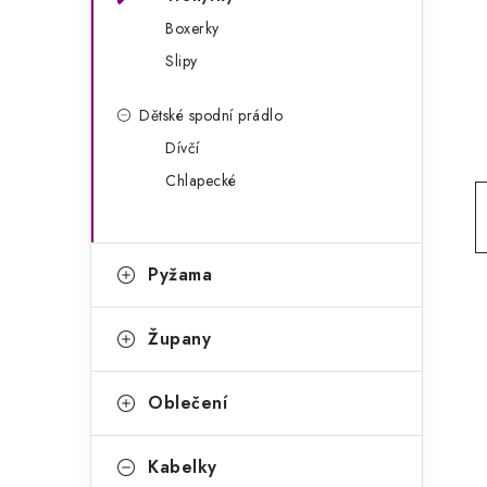
g
r
Boxerky
o
Slipy
a
r
n
i
Dětské spodní prádlo
e
n
Dívčí
Chlapecké
í
p
a
Pyžama
n
Župany
e
l
Oblečení
Kabelky