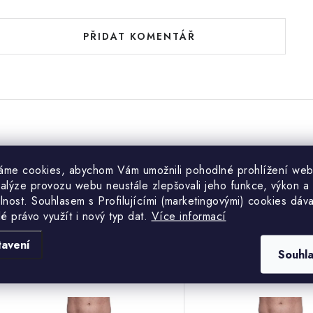
PŘIDAT KOMENTÁŘ
Související p
áme cookies, abychom Vám umožnili pohodlné prohlížení web
nalýze provozu webu neustále zlepšovali jeho funkce, výkon a
lnost. S
ouhlasem s Profilujícími (marketingovými) cookies dáva
lé právo využít i nový typ dat.
Více informací
pánské trenky Cornette
pánské trenky Co
tavení
Souhl
Comfort 002/311
Comfort 002/