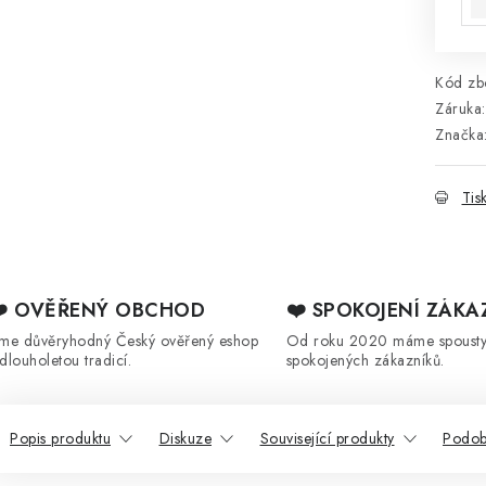
Kód zbo
Záruka
:
Značka
Tis
❤️ OVĚŘENÝ OBCHOD
❤️ SPOKOJENÍ ZÁKA
sme důvěryhodný Český ověřený eshop
Od roku 2020 máme spoust
 dlouholetou tradicí.
spokojených zákazníků.
Popis produktu
Diskuze
Související produkty
Podob