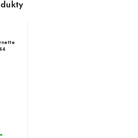
dukty
rnette
144
m