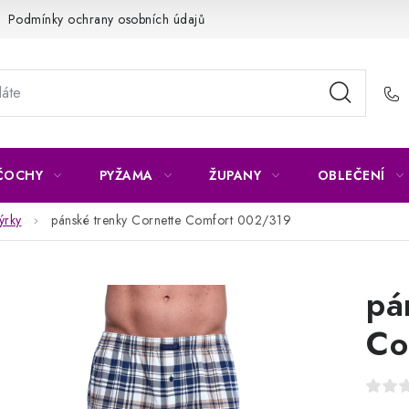
Podmínky ochrany osobních údajů
Napište nám
Reklamace 
ČOCHY
PYŽAMA
ŽUPANY
OBLEČENÍ
ýrky
pánské trenky Cornette Comfort 002/319
pá
Co