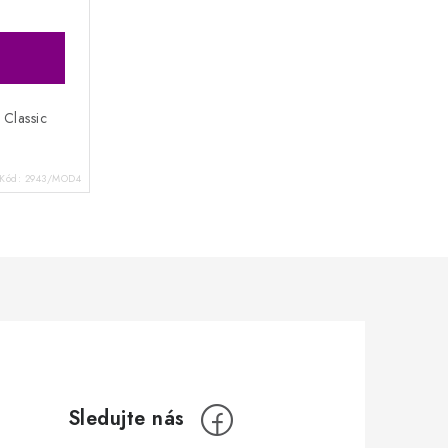
 Classic
Kód:
2943/MOD4