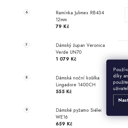
Ramínka Julimex RB434
12mm
79 Kč
Dámský župan Veronica
Verde UN70
1 079 Kč
Použív
díky a
Dámská noční košilka
použite
Lingadore 1400CH
uživate
555 Kč
Nas
Dámské pyžamo Siélei
WE16
659 Kč