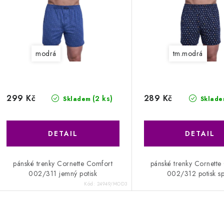
modrá
tm.modrá
299 Kč
289 Kč
(2 ks)
Skladem
Sklade
pánské trenky Cornette Comfort
pánské trenky Cornette
002/311 jemný potisk
002/312 potisk sp
Kód:
24949/MOD3