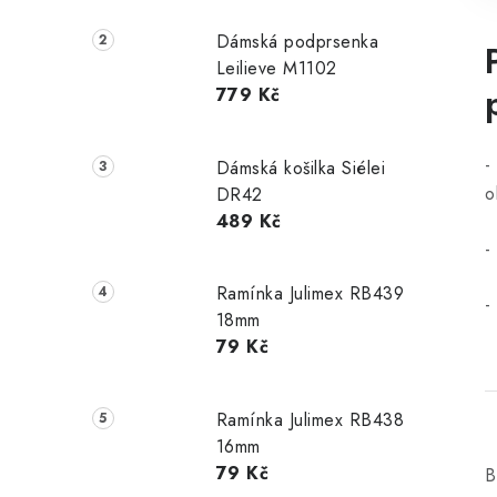
Dámská podprsenka
Leilieve M1102
779 Kč
-
Dámská košilka Siélei
o
DR42
489 Kč
-
Ramínka Julimex RB439
-
18mm
79 Kč
Ramínka Julimex RB438
16mm
79 Kč
B