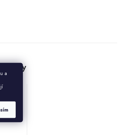
rodukty
u a
jí
rnette
asím
312