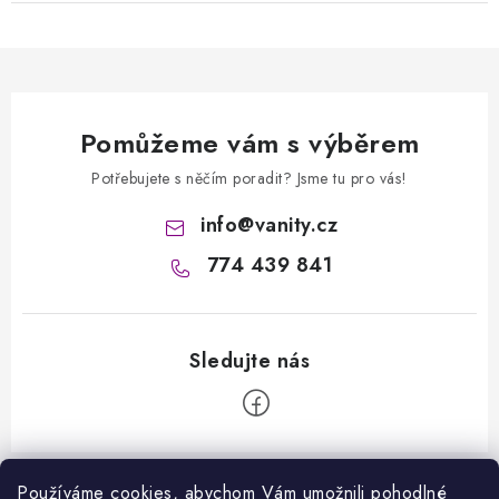
Pomůžeme vám s výběrem
Potřebujete s něčím poradit? Jsme tu pro vás!
info
@
vanity.cz
774 439 841
Z
á
Používáme cookies, abychom Vám umožnili pohodlné