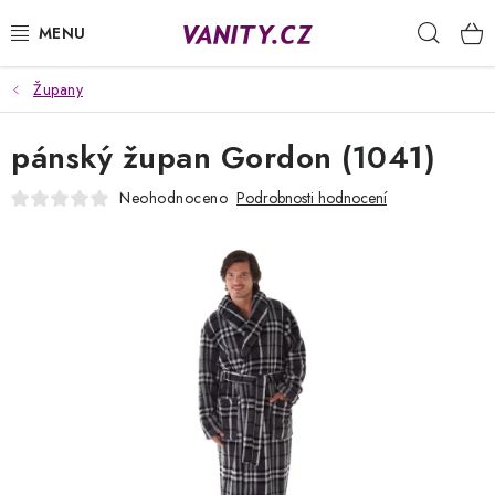
Přejít
Hleda
na
obsah
Župany
KABELKY
pánský župan Gordon (1041)
SPODNÍ PRÁDLO
Neohodnoceno
Podrobnosti hodnocení
PUNČOCHY
PYŽAMA
ŽUPANY
OBLEČENÍ
NAPIŠTE NÁM