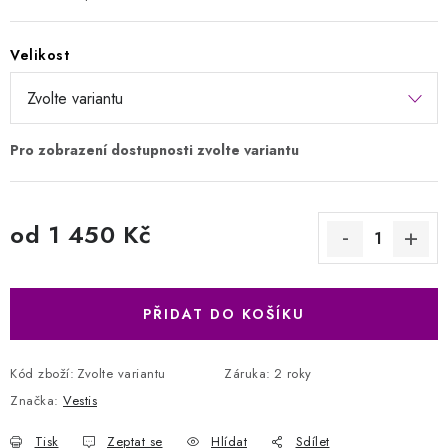
Velikost
od
1 450 Kč
Měrná cena:
PŘIDAT DO KOŠÍKU
Kód zboží:
Zvolte variantu
Záruka
:
2 roky
Značka:
Vestis
Tisk
Zeptat se
Hlídat
Sdílet