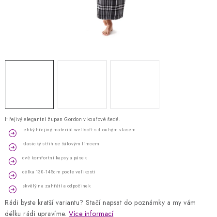
Kontakty
Jak nakupovat
Obchodní podmínky
Podmínky ochrany osobních údajů
Napište nám
Reklamace a vrácení zboží
Hřejivý elegantní župan Gordon v kouřové šedé.
lehký hřejivý materiál wellsoft s dlouhým vlasem
klasický střih se šálovým límcem
dvě komfortní kapsy a pásek
délka 130-145cm podle velikosti
skvělý na zahřátí a odpočinek
Rádi byste kratší variantu? Stačí napsat do poznámky a my vám
délku rádi upravíme.
Více informací