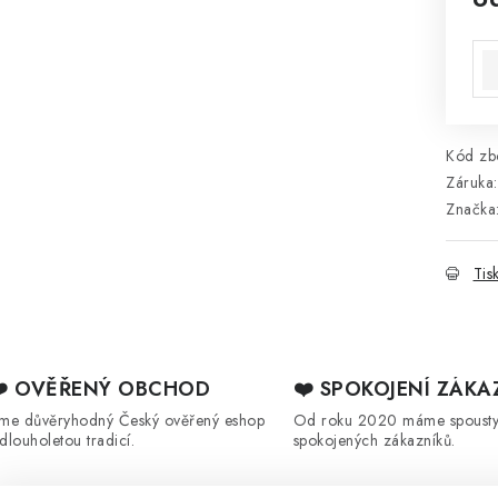
Mě
Kód zbo
Záruka
:
Značka
Tis
❤️ OVĚŘENÝ OBCHOD
❤️ SPOKOJENÍ ZÁKA
sme důvěryhodný Český ověřený eshop
Od roku 2020 máme spoust
 dlouholetou tradicí.
spokojených zákazníků.