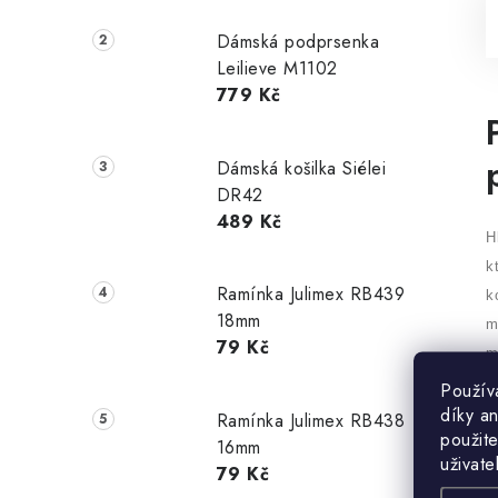
Dámská podprsenka
Leilieve M1102
779 Kč
Dámská košilka Siélei
DR42
489 Kč
H
k
Ramínka Julimex RB439
k
18mm
m
79 Kč
m
s
Použív
díky a
b
Ramínka Julimex RB438
použite
č
16mm
uživate
h
79 Kč
k