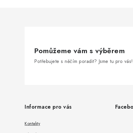
Pomůžeme vám s výběrem
Potřebujete s něčím poradit? Jsme tu pro vás!
Z
á
Informace pro vás
Faceb
p
a
Kontakty