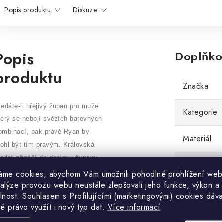
Popis produktu
Diskuze
Popis
Doplňko
produktu
Značka
ledáte-li hřejivý župan pro muže
Kategorie
terý se nebojí svěžích barevných
ombinací, pak právě Ryan by
Materiál
ohl být tím pravým. Královská
odrá přináší do designu županu
Střih
ofistikovanost a eleganci, zatímco
áme cookies, abychom Vám umožnili pohodlné prohlížení web
nalýze provozu webu neustále zlepšovali jeho funkce, výkon a
ílá barva dodává svěžest a
účel použit
lnost. S
ouhlasem s Profilujícími (marketingovými) cookies dáva
istotu. Tyto barvy spolu vytvářejí
lé právo využít i nový typ dat.
Více informací
armonický a stylový kontrast,
Vhodné pro
terý je zároveň nadčasový i