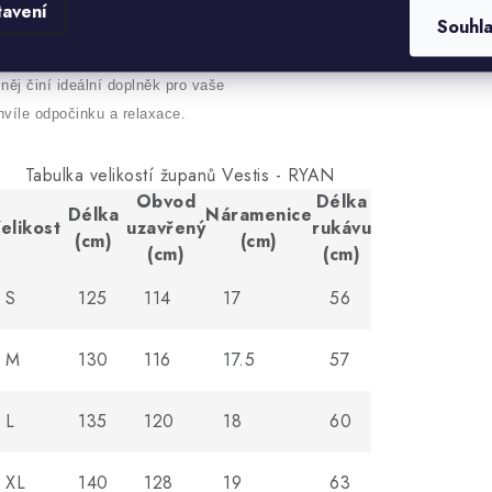
tavení
Souhl
oderní. Celkový vzhled županu
ak působí svěže a elegantně, což
 něj činí ideální doplněk pro vaše
hvíle odpočinku a relaxace.
Tabulka velikostí županů Vestis - RYAN
Obvod
Délka
Délka
Náramenice
elikost
uzavřený
rukávu
(cm)
(cm)
(cm)
(cm)
S
125
114
17
56
M
130
116
17.5
57
L
135
120
18
60
XL
140
128
19
63