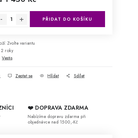
rná cena:
PŘIDAT DO KOŠÍKU
ží:
Zvolte variantu
2 roky
:
Vestis
k
Zeptat se
Hlídat
Sdílet
ZNÍCI
❤️ DOPRAVA ZDARMA
y
Nabízíme dopravu zdarma při
objednávce nad 1500,-Kč