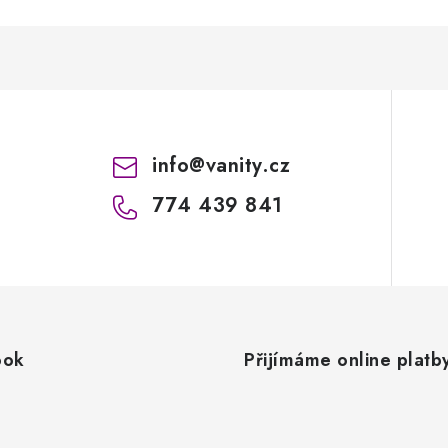
info
@
vanity.cz
774 439 841
ook
Přijímáme online platb