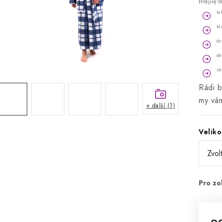
Hřejivý m
le
kl
dv
dé
sk
Rádi b
my vám
+ další (1)
Veliko
o