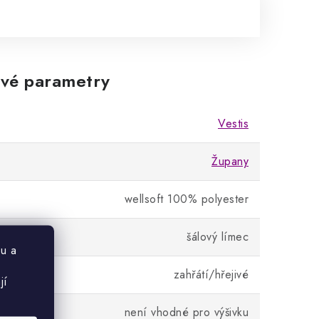
vé parametry
Vestis
Župany
wellsoft 100% polyester
šálový límec
u a
í
zahřátí/hřejivé
jí
 výšivku
není vhodné pro výšivku