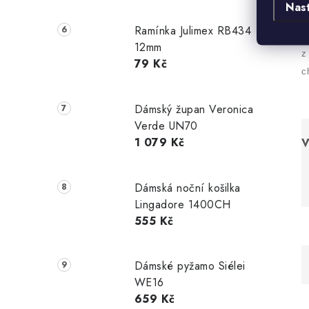
Nas
m
Ramínka Julimex RB434
t
12mm
z
79 Kč
c
Dámský župan Veronica
Verde UN70
1 079 Kč
V
Dámská noční košilka
Lingadore 1400CH
555 Kč
Dámské pyžamo Siélei
WE16
659 Kč