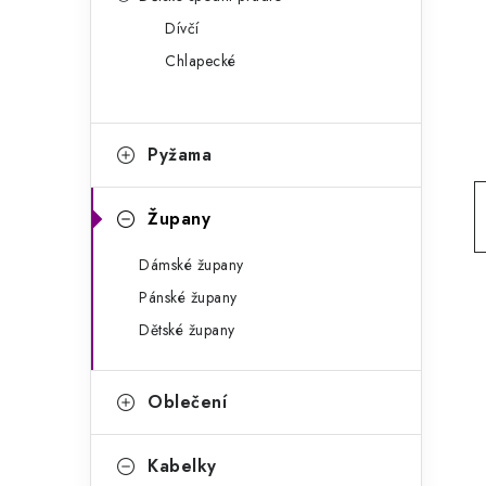
g
r
Dívčí
o
Chlapecké
a
r
n
i
e
n
Pyžama
í
Župany
p
Dámské župany
a
Pánské župany
n
Dětské župany
e
l
Oblečení
Kabelky