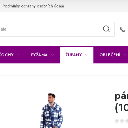
Podmínky ochrany osobních údajů
Napište nám
Reklamace 
ČOCHY
PYŽAMA
ŽUPANY
OBLEČENÍ
pá
(1