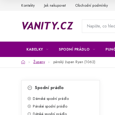
Přejít
Kontakty
Jak nakupovat
Obchodní podmínky
na
obsah
KABELKY
SPODNÍ PRÁDLO
PUN
Domů
Župany
pánský župan Ryan (1062)
P
K
Přeskočit
Spodní prádlo
kategorie
a
o
t
Dámské spodní prádlo
s
Pánské spodní prádlo
e
t
Dětské spodní prádlo