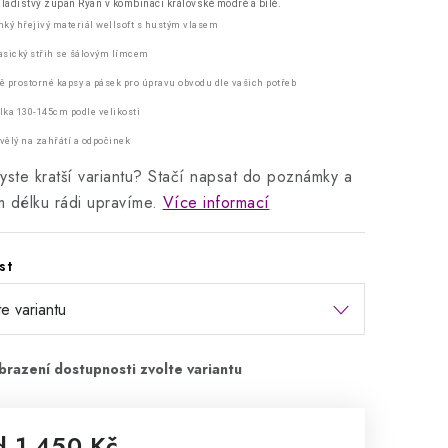
ladistvý župan Ryan v kombinaci královské modré a bílé.
hký hřejivý materiál wellsoft s hustým vlasem
asický střih se šálovým límcem
ě prostorné kapsy a pásek pro úpravu obvodu dle vašich potřeb
lka 130-145cm podle velikosti
vělý na zahřátí a odpočinek
yste kratší variantu? Stačí napsat do poznámky a
 délku rádi upravíme.
Více informací
st
d
1 450 Kč