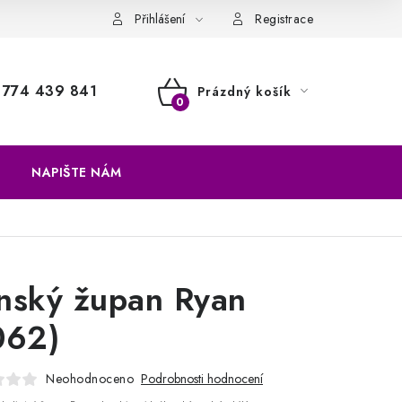
a vrácení zboží
Přihlášení
Registrace
774 439 841
Prázdný košík
NÁKUPNÍ
KOŠÍK
NAPIŠTE NÁM
nský župan Ryan
062)
Neohodnoceno
Podrobnosti hodnocení