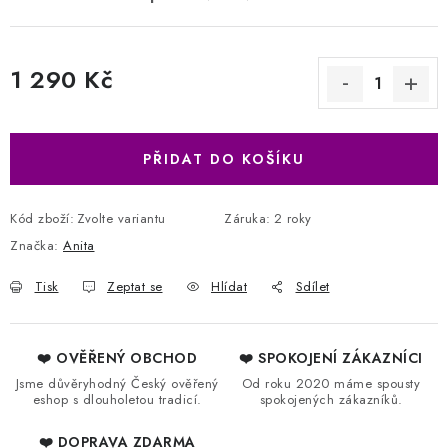
1 290 Kč
Měrná cena:
PŘIDAT DO KOŠÍKU
Kód zboží:
Zvolte variantu
Záruka
:
2 roky
Značka:
Anita
Tisk
Zeptat se
Hlídat
Sdílet
❤️ OVĚŘENÝ OBCHOD
❤️ SPOKOJENÍ ZÁKAZNÍCI
Jsme důvěryhodný Český ověřený
Od roku 2020 máme spousty
eshop s dlouholetou tradicí.
spokojených zákazníků.
❤️ DOPRAVA ZDARMA