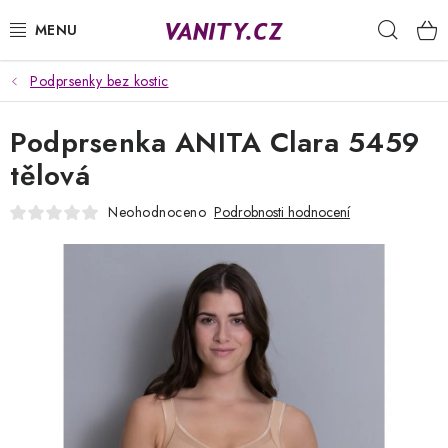
Přejít
Hleda
na
obsah
Podprsenky bez kostic
KABELKY
Podprsenka ANITA Clara 5459
SPODNÍ PRÁDLO
tělová
PUNČOCHY
Neohodnoceno
Podrobnosti hodnocení
PYŽAMA
ŽUPANY
OBLEČENÍ
NAPIŠTE NÁM