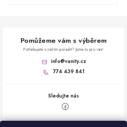
Pomůžeme vám s výběrem
Potřebujete s něčím poradit? Jsme tu pro vás!
info
@
vanity.cz
774 439 841
Z