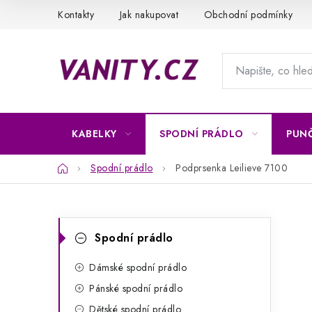
Přejít
Kontakty
Jak nakupovat
Obchodní podmínky
na
obsah
KABELKY
SPODNÍ PRÁDLO
PUN
Domů
Spodní prádlo
Podprsenka Leilieve 7100
P
K
Přeskočit
Spodní prádlo
kategorie
a
o
t
Dámské spodní prádlo
s
Pánské spodní prádlo
e
t
Dětské spodní prádlo