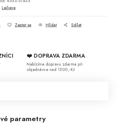
ží:
4553-51435
:
Leilieve
k
Zeptat se
Hlídat
Sdílet
ZNÍCI
❤️ DOPRAVA ZDARMA
y
Nabízíme dopravu zdarma při
objednávce nad 1500,-Kč
vé parametry