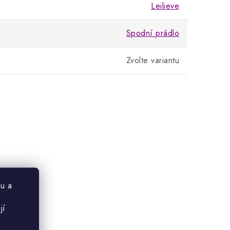
Leilieve
Spodní prádlo
Zvolte variantu
u a
jí