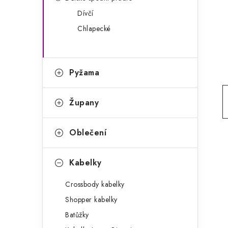
g
r
Dívčí
o
Chlapecké
a
r
n
i
e
n
Pyžama
í
Župany
p
a
Oblečení
n
Kabelky
e
Crossbody kabelky
l
Shopper kabelky
Batůžky