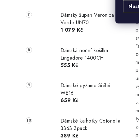
O
Nas
z
Dámský župan Veronica
z
Verde UN70
1 079 Kč
b
s
"
Dámská noční košilka
z
Lingadore 1400CH
m
555 Kč
p
u
Dámské pyžamo Siélei
v
WE16
m
659 Kč
z
m
t
Dámské kalhotky Cotonella
z
3363 3pack
p
389 Kč