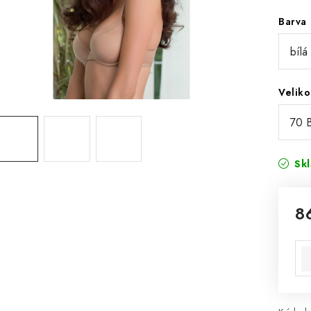
Barva
Veliko
Sk
8
Mě