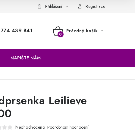
a vrácení zboží
Přihlášení
Registrace
774 439 841
Prázdný košík
NÁKUPNÍ
KOŠÍK
NAPIŠTE NÁM
dprsenka Leilieve
00
Neohodnoceno
Podrobnosti hodnocení