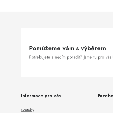
Pomůžeme vám s výběrem
Potřebujete s něčím poradit? Jsme tu pro vás!
Z
á
Informace pro vás
Faceb
p
a
Kontakty