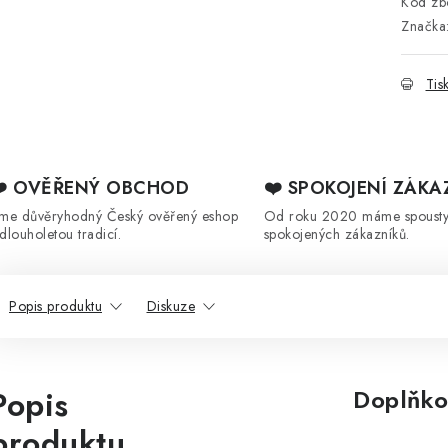
Kód zbo
Značka
Tis
❤️ OVĚŘENÝ OBCHOD
❤️ SPOKOJENÍ ZÁKA
sme důvěryhodný Český ověřený eshop
Od roku 2020 máme spoust
 dlouholetou tradicí.
spokojených zákazníků.
Popis produktu
Diskuze
Popis
Doplňko
produktu