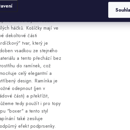
bvod je v zádové části
tavení
Souhl
apínatelný dvouřadým
apínáním se čtyřmi řadami
ílých háčků. Košíčky mají ve
vé dekoltové části
srdíčkový" tvar, který je
doben vsadkou ze stejného
ateriálu a tento přechází bez
rostřihu do ramínek, což
mocňuje celý elegantní a
ytříbený design. Ramínka je
ožné odepnout (jen v
ádové části) a překřížit,
ůžeme tedy použít i pro topy
ypu "boxer" a tento styl
apínání také zesiluje
odpůrný efekt podprsenky.