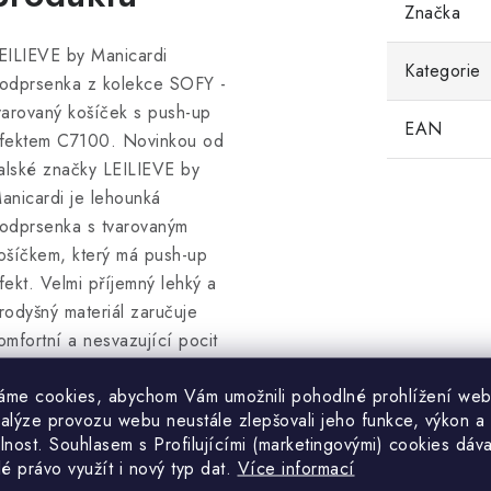
Značka
EILIEVE by Manicardi
Kategorie
odprsenka z kolekce SOFY -
varovaný košíček s push-up
EAN
fektem C7100. Novinkou od
talské značky LEILIEVE by
anicardi je lehounká
odprsenka s tvarovaným
ošíčkem, který má push-up
fekt. Velmi příjemný lehký a
rodyšný materiál zaručuje
omfortní a nesvazující pocit
ři docílení plného dekoltu.
áme cookies, abychom Vám umožnili pohodlné prohlížení web
třed podprsenky je mírně
nalýze provozu webu neustále zlepšovali jeho funkce, výkon a
yšší a obvod dostatečně
lnost. S
ouhlasem s Profilujícími (marketingovými) cookies dáva
evný i pružný, což zaručuje,
lé právo využít i nový typ dat.
Více informací
e celý střih spolehlivě sedí.