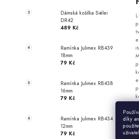
Dámská košilka Siélei
L
DR42
p
489 Kč
t
e
i
Ramínka Julimex RB439
18mm
M
79 Kč
p
k
e
Ramínka Julimex RB438
p
16mm
k
79 Kč
p
Použív
S
Ramínka Julimex RB434
díky a
v
použite
12mm
p
uživate
79 Kč
ž