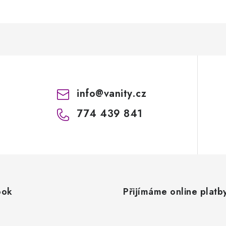
info
@
vanity.cz
774 439 841
ook
Přijímáme online platb