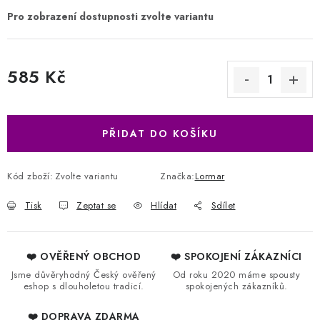
585 Kč
Měrná cena:
PŘIDAT DO KOŠÍKU
Kód zboží:
Zvolte variantu
Značka:
Lormar
Tisk
Zeptat se
Hlídat
Sdílet
❤️ OVĚŘENÝ OBCHOD
❤️ SPOKOJENÍ ZÁKAZNÍCI
Jsme důvěryhodný Český ověřený
Od roku 2020 máme spousty
eshop s dlouholetou tradicí.
spokojených zákazníků.
❤️ DOPRAVA ZDARMA