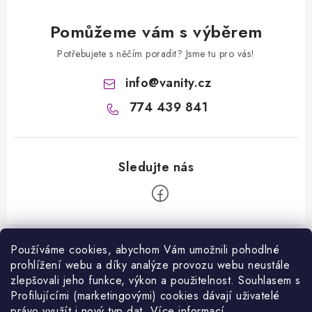
Pomůžeme vám s výběrem
Potřebujete s něčím poradit? Jsme tu pro vás!
info
@
vanity.cz
774 439 841
Z
á
Používáme cookies, abychom Vám umožnili pohodlné
prohlížení webu a díky analýze provozu webu neustále
Informace pro vás
p
zlepšovali jeho funkce, výkon a použitelnost. S
ouhlasem s
a
Kontakty
Profilujícími (marketingovými) cookies dávají uživatelé
Facebook
t
právo využít i nový typ dat.
Více informací