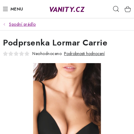
Přejít
Hleda
na
obsah
Spodní prádlo
KABELKY
Podprsenka Lormar Carrie
SPODNÍ PRÁDLO
Neohodnoceno
Podrobnosti hodnocení
PUNČOCHY
PYŽAMA
ŽUPANY
OBLEČENÍ
NAPIŠTE NÁM