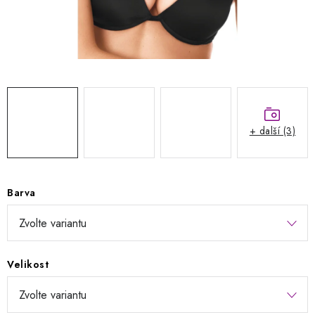
Kontakty
Jak nakupovat
Obchodní podmínky
Podmínky ochrany osobních údajů
Napište nám
Reklamace a vrácení zboží
+ další (3)
Barva
Velikost