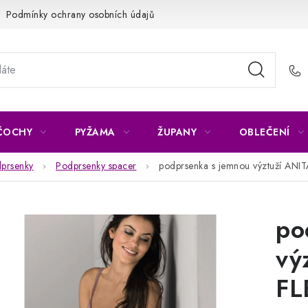
Podmínky ochrany osobních údajů
Napište nám
Reklamace 
ČOCHY
PYŽAMA
ŽUPANY
OBLEČENÍ
prsenky
Podprsenky spacer
podprsenka s jemnou výztuží ANI
po
vý
FL