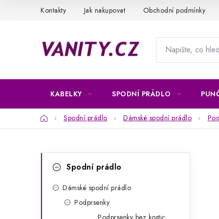
Přejít
Kontakty
Jak nakupovat
Obchodní podmínky
na
obsah
KABELKY
SPODNÍ PRÁDLO
PUN
Domů
Spodní prádlo
Dámské spodní prádlo
Pod
P
K
Přeskočit
Spodní prádlo
kategorie
a
o
t
Dámské spodní prádlo
s
Podprsenky
e
t
Podprsenky bez kostic