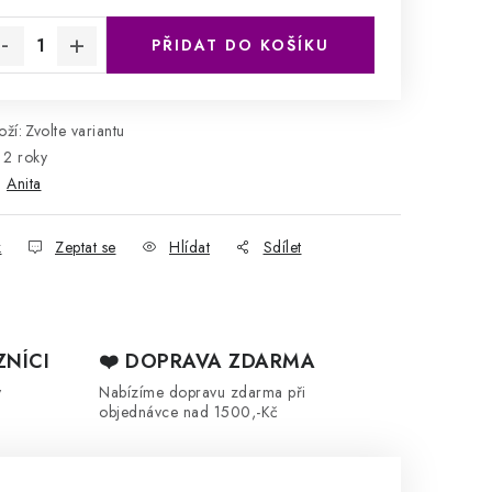
rná cena:
PŘIDAT DO KOŠÍKU
ží:
Zvolte variantu
2 roky
:
Anita
k
Zeptat se
Hlídat
Sdílet
ZNÍCI
❤️ DOPRAVA ZDARMA
y
Nabízíme dopravu zdarma při
objednávce nad 1500,-Kč