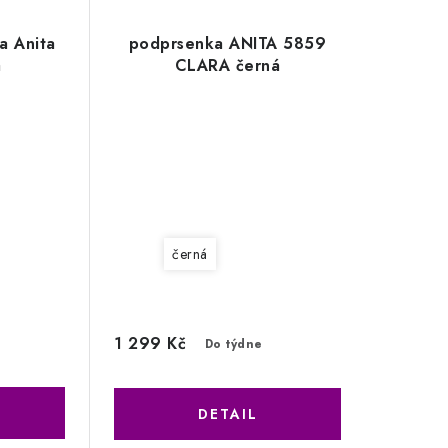
a Anita
podprsenka ANITA 5859
á
CLARA černá
černá
1 299 Kč
Do týdne