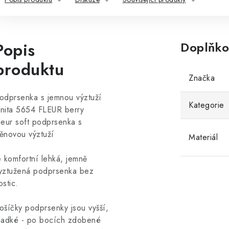
Popis
Doplňko
produktu
Značka
odprsenka s jemnou výztuží
Kategorie
nita 5654 FLEUR berry
leur soft podprsenka s
ěnovou výztuží
Materiál
e komfortní lehká, jemně
yztužená podprsenka bez
ostic.
ošíčky podprsenky jsou vyšší,
ladké - po bocích zdobené