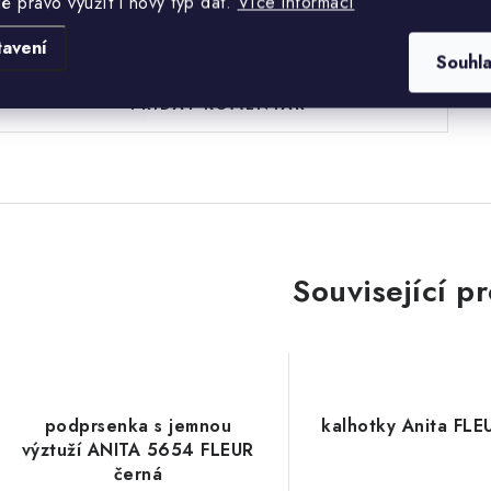
lé právo využít i nový typ dat.
Více informací
uďte první, kdo napíše příspěvek k této položce.
tavení
Souhl
PŘIDAT KOMENTÁŘ
Související p
podprsenka s jemnou
kalhotky Anita FLE
výztuží ANITA 5654 FLEUR
černá