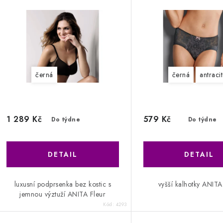
černá
černá
antracit
1 289 Kč
579 Kč
Do týdne
Do týdne
luxusní podprsenka bez kostic s
vyšší kalhotky ANITA
jemnou výztuží ANITA Fleur
Kód:
4293