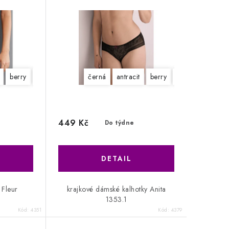
berry
crystal
černá
antracit
berry
crystal
449 Kč
Do týdne
 Fleur
krajkové dámské kalhotky Anita
1353.1
Kód:
4351
Kód:
4379