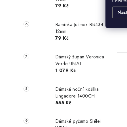
uživate
79 Kč
B
Nas
Ramínka Julimex RB434
12mm
79 Kč
Dámský župan Veronica
Verde UN70
1 079 Kč
Dámská noční košilka
Lingadore 1400CH
555 Kč
Dámské pyžamo Siélei