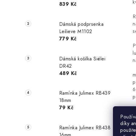
k
839 Kč
R
n
Dámská podprsenka
s
Leilieve M1102
779 Kč
P
l
Dámská košilka Siélei
n
DR42
489 Kč
m
p
6
Ramínka Julimex RB439
p
18mm
79 Kč
Použív
díky a
Ramínka Julimex RB438
použite
16mm