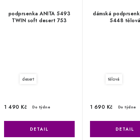
podprsenka ANITA 5493
dámská podprsenk
TWIN soft desert 753
5448 tělov
desert
tělová
1 490 Kč
1 690 Kč
Do týdne
Do týdne