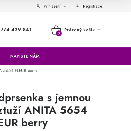
a vrácení zboží
Přihlášení
Registrace
774 439 841
Prázdný košík
NÁKUPNÍ
KOŠÍK
NAPIŠTE NÁM
TA 5654 FLEUR berry
dprsenka s jemnou
ztuží ANITA 5654
EUR berry