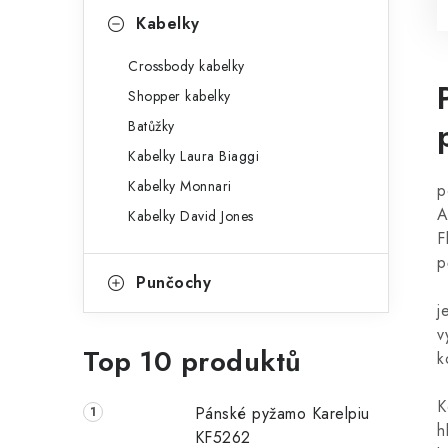
Kabelky
Crossbody kabelky
Shopper kabelky
Batůžky
Kabelky Laura Biaggi
Kabelky Monnari
p
A
Kabelky David Jones
F
p
Punčochy
j
v
Top 10 produktů
k
K
Pánské pyžamo Karelpiu
h
KF5262