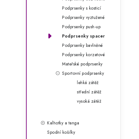
g
r
Podprsenky s kosticí
o
Podprsenky vyztužené
a
r
Podprsenky push-up
n
i
Podprsenky spacer
e
n
Podprsenky bavlněné
í
Podprsenky korzetové
Mateřské podprsenky
p
Sportovní podprsenky
a
lehká zátěž
n
střední zátěž
e
vysoká zátěž
l
Kalhotky a tanga
Spodní košilky