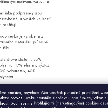
větinovým motivem,tvarované.
amínka podprsenky jsou
astavitelná, u větších velikostí
e rozšiřují.
odprsenka je vyrobena z
uxusního materiálu, příjemná
a těle.
ateriálové složení: 83%
olyamid, 17% elastan, výztuž
0% polyuretan, 40%
olyester
áme cookies, abychom Vám umožnili pohodlné prohlížení web
nalýze provozu webu neustále zlepšovali jeho funkce, výkon a
lnost. S
ouhlasem s Profilujícími (marketingovými) cookies dáva