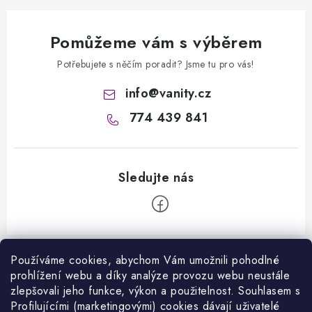
Pomůžeme vám s výběrem
Potřebujete s něčím poradit? Jsme tu pro vás!
info
@
vanity.cz
774 439 841
Z
á
Používáme cookies, abychom Vám umožnili pohodlné
prohlížení webu a díky analýze provozu webu neustále
Informace pro vás
p
zlepšovali jeho funkce, výkon a použitelnost. S
ouhlasem s
a
Kontakty
Profilujícími (marketingovými) cookies dávají uživatelé
Facebook