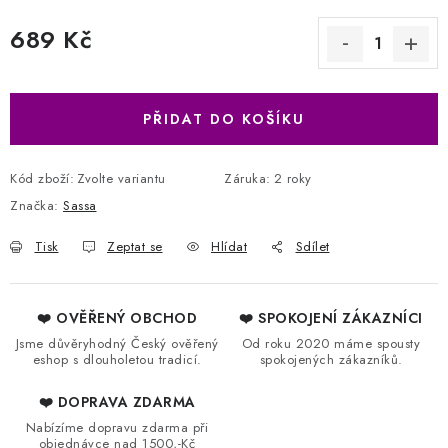
689 Kč
Měrná cena:
PŘIDAT DO KOŠÍKU
Kód zboží:
Zvolte variantu
Záruka
:
2 roky
Značka:
Sassa
Tisk
Zeptat se
Hlídat
Sdílet
❤️ OVĚŘENÝ OBCHOD
❤️ SPOKOJENÍ ZÁKAZNÍCI
Jsme důvěryhodný Český ověřený
Od roku 2020 máme spousty
eshop s dlouholetou tradicí.
spokojených zákazníků.
❤️ DOPRAVA ZDARMA
Nabízíme dopravu zdarma při
objednávce nad 1500,-Kč