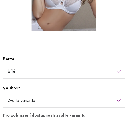
Kontakty
Jak nakupovat
Obchodní podmínky
Podmínky ochrany osobních údajů
Napište nám
Reklamace a vrácení zboží
Barva
Velikost