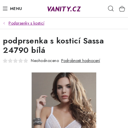
Přejít
Hleda
na
obsah
Podprsenky s kosticí
KABELKY
podprsenka s kosticí Sassa
SPODNÍ PRÁDLO
24790 bílá
PUNČOCHY
Neohodnoceno
Podrobnosti hodnocení
PYŽAMA
ŽUPANY
OBLEČENÍ
NAPIŠTE NÁM