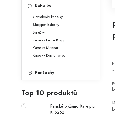
Kabelky
Crossbody kabelky
Shopper kabelky
Batůžky
Kabelky Laura Biaggi
Kabelky Monnari
Kabelky David Jones
p
5
Punčochy
j
k
Top 10 produktů
D
Pánské pyžamo Karelpiu
k
KF5262