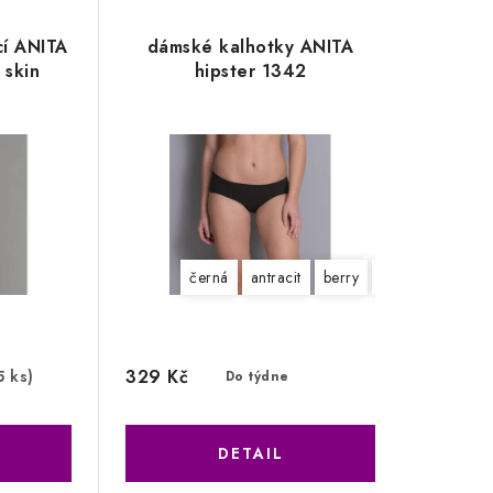
cí ANITA
dámské kalhotky ANITA
skin
hipster 1342
černá
antracit
berry
desert
pudr
329 Kč
5 ks)
Do týdne