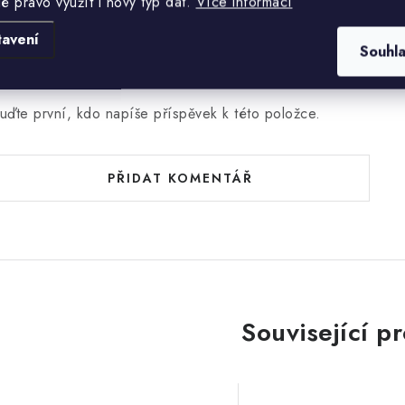
lé právo využít i nový typ dat.
Více informací
tavení
Souhl
uďte první, kdo napíše příspěvek k této položce.
PŘIDAT KOMENTÁŘ
Související p