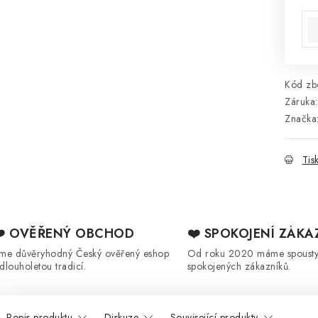
Mě
Kód zbo
Záruka
:
Značka
Tis
❤️ OVĚŘENÝ OBCHOD
❤️ SPOKOJENÍ ZÁKA
sme důvěryhodný Český ověřený eshop
Od roku 2020 máme spoust
 dlouholetou tradicí.
spokojených zákazníků.
Popis produktu
Diskuze
Související produkty