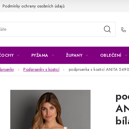
Podmínky ochrany osobních údajů
Napište nám
Reklamace 
ČOCHY
PYŽAMA
ŽUPANY
OBLEČENÍ
prsenky
Podprsenky s kosticí
podprsenka s kosticí ANITA 549
po
AN
bíl