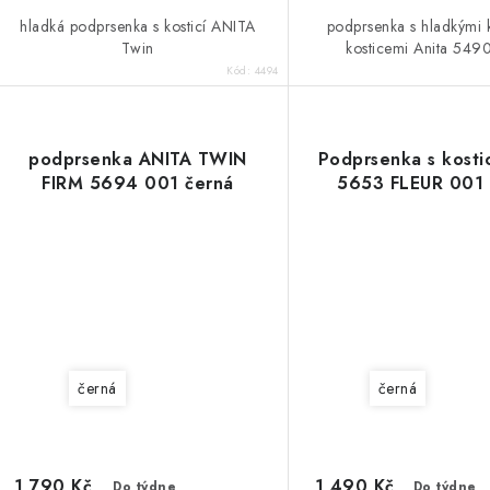
hladká podprsenka s kosticí ANITA
podprsenka s hladkými 
Twin
kosticemi Anita 549
Kód:
4494
podprsenka ANITA TWIN
Podprsenka s kosti
FIRM 5694 001 černá
5653 FLEUR 001 
černá
černá
1 790 Kč
1 490 Kč
Do týdne
Do týdne