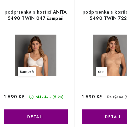
podprsenka s kosticí ANITA
podprsenka s kosti
5490 TWIN 047 šampaň
5490 TWIN 722 
šampaň
skin
1 590 Kč
1 590 Kč
(5 ks)
(
Do týdne
Skladem