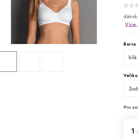
dámská
Více 
Barva
Veliko
1