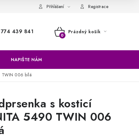
a vrácení zboží
Přihlášení
Registrace
774 439 841
Prázdný košík
NÁKUPNÍ
KOŠÍK
NAPIŠTE NÁM
0 TWIN 006 bílá
dprsenka s kosticí
ITA 5490 TWIN 006
á