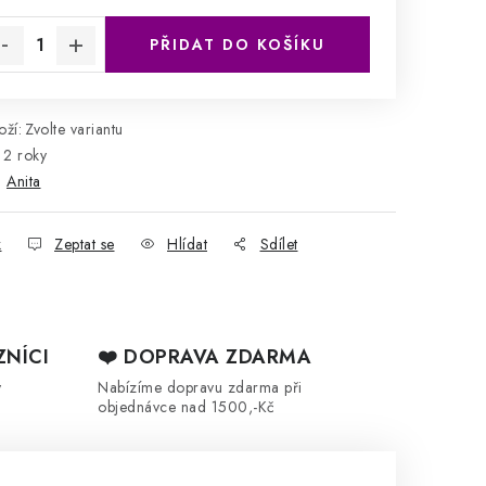
rná cena:
PŘIDAT DO KOŠÍKU
ží:
Zvolte variantu
2 roky
:
Anita
k
Zeptat se
Hlídat
Sdílet
ZNÍCI
❤️ DOPRAVA ZDARMA
y
Nabízíme dopravu zdarma při
objednávce nad 1500,-Kč