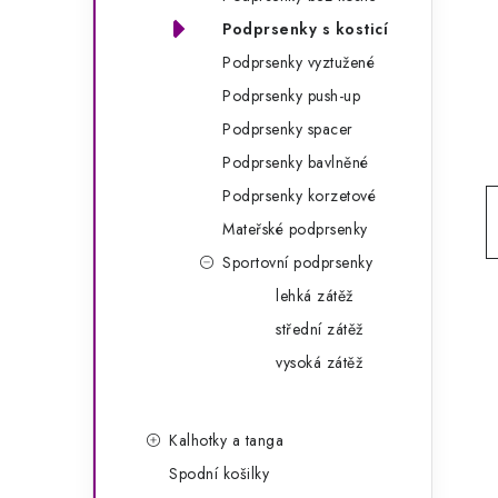
g
r
Podprsenky s kosticí
o
Podprsenky vyztužené
a
r
Podprsenky push-up
n
i
Podprsenky spacer
e
n
Podprsenky bavlněné
í
Podprsenky korzetové
Mateřské podprsenky
p
Sportovní podprsenky
a
lehká zátěž
n
střední zátěž
e
vysoká zátěž
l
Kalhotky a tanga
Spodní košilky