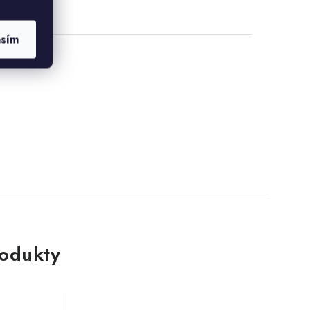
asím
rodukty