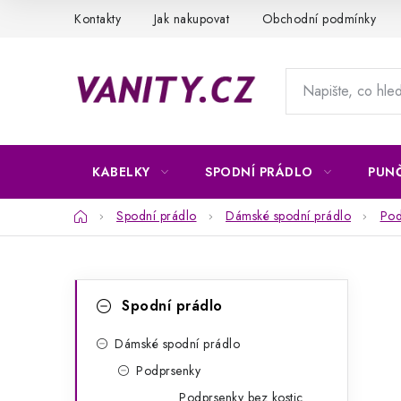
Přejít
Kontakty
Jak nakupovat
Obchodní podmínky
na
obsah
KABELKY
SPODNÍ PRÁDLO
PUN
Domů
Spodní prádlo
Dámské spodní prádlo
Pod
P
K
Přeskočit
Spodní prádlo
kategorie
a
o
t
Dámské spodní prádlo
s
Podprsenky
e
t
Podprsenky bez kostic