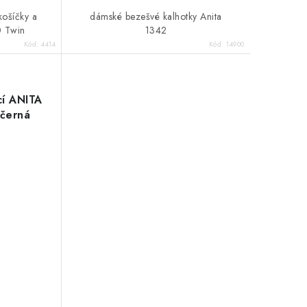
košíčky a
dámské bezešvé kalhotky Anita
0 Twin
1342
Kód:
4414
Kód:
14900
cí ANITA
černá