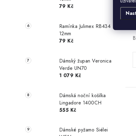
uživate
79 Kč
Nas
Ramínka Julimex RB434
12mm
B
79 Kč
Dámský župan Veronica
Verde UN70
1 079 Kč
Dámská noční košilka
Lingadore 1400CH
555 Kč
Dámské pyžamo Siélei