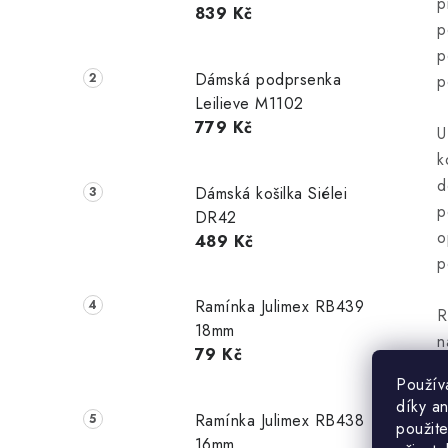
p
839 Kč
p
p
Dámská podprsenka
p
Leilieve M1102
779 Kč
U
k
d
Dámská košilka Siélei
p
DR42
o
489 Kč
p
Ramínka Julimex RB439
R
18mm
n
79 Kč
Použív
Z
díky a
p
Ramínka Julimex RB438
použite
16mm