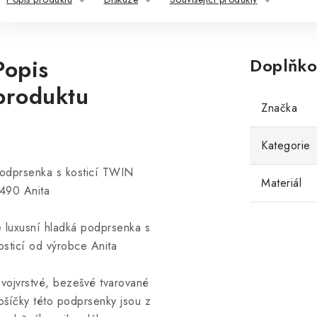
Popis
Doplňko
produktu
Značka
Kategorie
odprsenka s kosticí TWIN
Materiál
490 Anita
e luxusní hladká podprsenka s
osticí od výrobce Anita
vojvrstvé, bezešvé tvarované
ošíčky této podprsenky jsou z