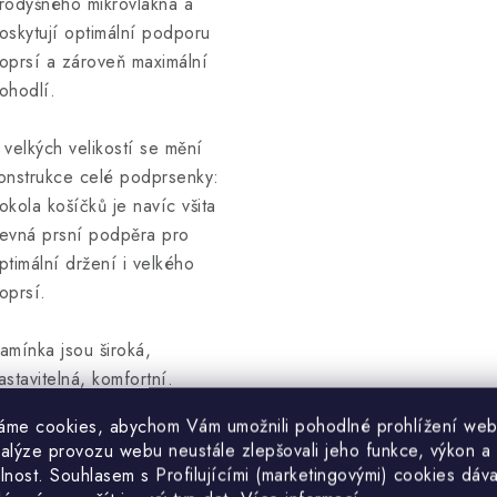
rodyšného mikrovlákna a
oskytují optimální podporu
oprsí a zároveň maximální
ohodlí.
 velkých velikostí se mění
onstrukce celé podprsenky:
okola košíčků je navíc všita
evná prsní podpěra pro
ptimální držení i velkého
oprsí.
amínka jsou široká,
astavitelná, komfortní.
áme cookies, abychom Vám umožnili pohodlné prohlížení web
adní díl nastavitelný do dvou
nalýze provozu webu neustále zlepšovali jeho funkce, výkon a
oloh je také podstatně širší.
lnost. S
ouhlasem s Profilujícími (marketingovými) cookies dáva