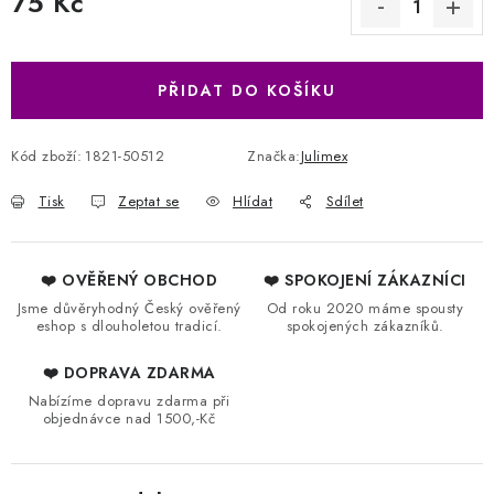
75 Kč
Měrná cena:
PŘIDAT DO KOŠÍKU
Kód zboží:
1821-50512
Značka:
Julimex
Tisk
Zeptat se
Hlídat
Sdílet
❤️ OVĚŘENÝ OBCHOD
❤️ SPOKOJENÍ ZÁKAZNÍCI
Jsme důvěryhodný Český ověřený
Od roku 2020 máme spousty
eshop s dlouholetou tradicí.
spokojených zákazníků.
❤️ DOPRAVA ZDARMA
Nabízíme dopravu zdarma při
objednávce nad 1500,-Kč