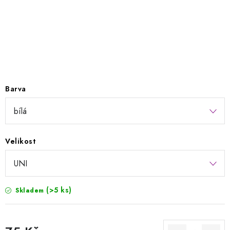
Kontakty
Jak nakupovat
Obchodní podmínky
Podmínky ochrany osobních údajů
Napište nám
Reklamace a vrácení zboží
Barva
Velikost
(>5 ks)
Skladem