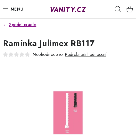
Přejít
Hleda
na
obsah
Spodní prádlo
KABELKY
Ramínka Julimex RB117
SPODNÍ PRÁDLO
Neohodnoceno
Podrobnosti hodnocení
PUNČOCHY
PYŽAMA
ŽUPANY
OBLEČENÍ
NAPIŠTE NÁM